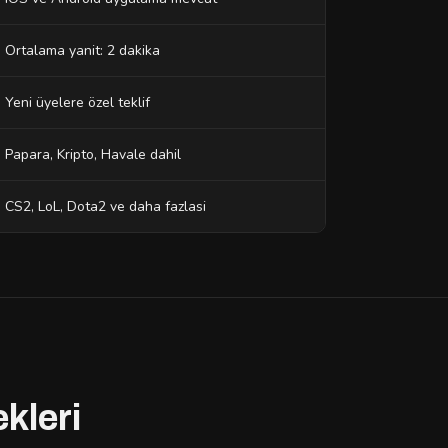
Ortalama yanit: 2 dakika
Yeni üyelere özel teklif
Papara, Kripto, Havale dahil
CS2, LoL, Dota2 ve daha fazlasi
kleri