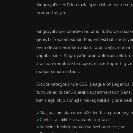
Kingroyal'de 50'den fazla spor dali ve binlerce g
zirveye taşiyin.
Kingroyal spor bahisleri bölümü, futboldan bask
geniş bir kapsam sunar. Maç öncesi bahislerin y
oyun devam ederken anlardi oran değişimlerini ta
yapabilirsiniz. Kingroyal'in oran politikasi sektör
arasinda yer almakta olup özellikle Süper Lig ve
marjlar sunulmaktadir.
E-spor kategorisinde CS2, League of Legends, 
turnuvalari düzenli olarak kapsanmaktadir. Sana
bahis açik olup sonuçlar birkaç dakika içinde belli
Maç başlamadan önce 500'den fazla pazar seçen
Canli istatistikler ve anlardi skor takibi
Kombine bahis kuponlari ve özel oran artişlari