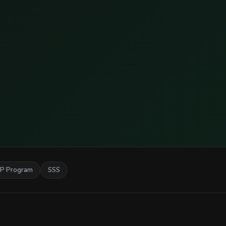
IP Program
SSS