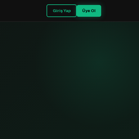
Giriş Yap
Üye Ol