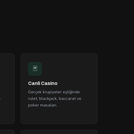
🃏
Canli Casino
Gerçek krupiyeler eşliğinde
e
rulet, blackjack, baccarat ve
poker masalari.