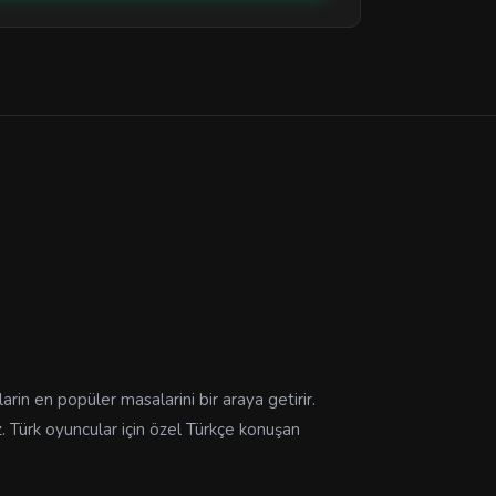
rin en popüler masalarini bir araya getirir.
 Türk oyuncular için özel Türkçe konuşan