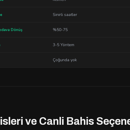
Sinirli saatler
çe
%50-75
edava Dönüş
3-5 Yöntem
m
Çoğunda yok
sleri ve Canli Bahis Seçene