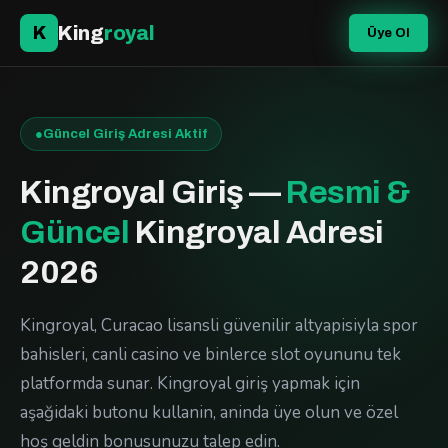
King
royal
K
Üye Ol
●
Güncel Giriş Adresi Aktif
Kingroyal Giriş —
Resmi &
Güncel
Kingroyal Adresi
2026
Kingroyal, Curacao lisansli güvenilir altyapisiyla spor
bahisleri, canli casino ve binlerce slot oyununu tek
platformda sunar. Kingroyal giriş yapmak için
aşağidaki butonu kullanin, aninda üye olun ve özel
hoş geldin bonusunuzu talep edin.