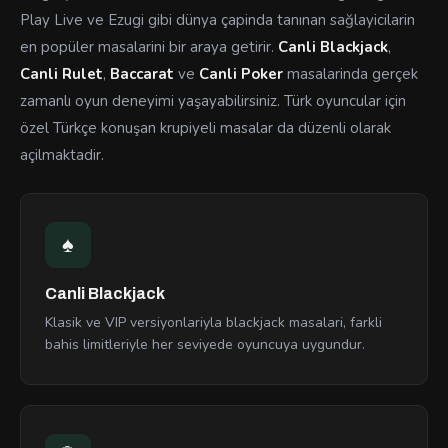
Play Live ve Ezugi gibi dünya çapinda tanınan sağlayicilarin
en popüler masalarini bir araya getirir.
Canli Blackjack
,
Canli Rulet
,
Baccarat
ve
Canli Poker
masalarinda gerçek
zamanlı oyun deneyimi yaşayabilirsiniz. Türk oyuncular için
özel Türkçe konuşan krupiyeli masalar da düzenli olarak
açilmaktadir.
♠
Canli Blackjack
Klasik ve VIP versiyonlariyla blackjack masalari, farkli
bahis limitleriyle her seviyede oyuncuya uygundur.