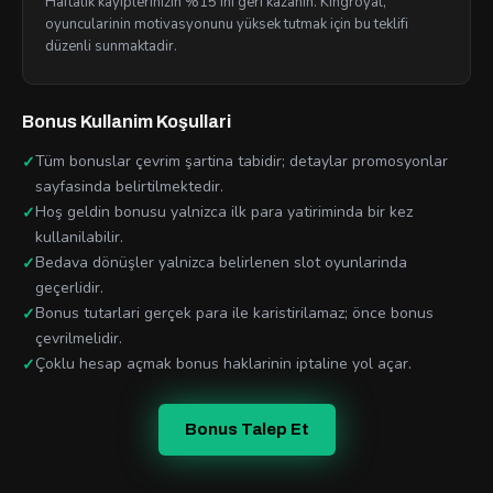
Haftalik kayiplerinizin %15'ini geri kazanin. Kingroyal,
oyuncularinin motivasyonunu yüksek tutmak için bu teklifi
düzenli sunmaktadir.
Bonus Kullanim Koşullari
Tüm bonuslar çevrim şartina tabidir; detaylar promosyonlar
sayfasinda belirtilmektedir.
Hoş geldin bonusu yalnizca ilk para yatiriminda bir kez
kullanilabilir.
Bedava dönüşler yalnizca belirlenen slot oyunlarinda
geçerlidir.
Bonus tutarlari gerçek para ile karistirilamaz; önce bonus
çevrilmelidir.
Çoklu hesap açmak bonus haklarinin iptaline yol açar.
Bonus Talep Et