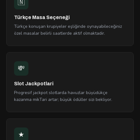
🇳
Türkçe Masa Seçeneği
Türkçe konuşan krupiyeler eşliğinde oynayabileceğiniz
özel masalar belirli saatlerde aktif olmaktadir.
💸
Slot Jackpotlari
Progresif jackpot slotlarda havuzlar büyüdükçe
kazanma mikTari artar; büyük ödüller sizi bekliyor.
★