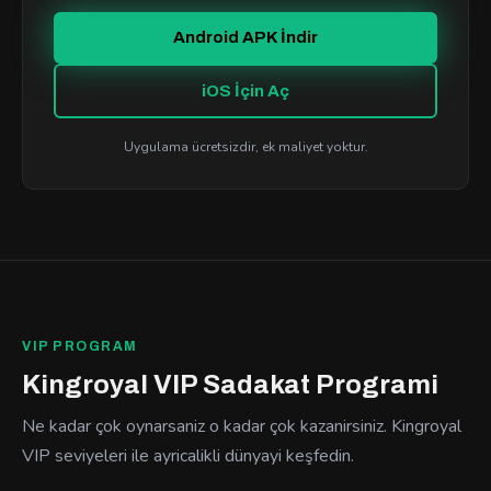
Android APK İndir
iOS İçin Aç
Uygulama ücretsizdir, ek maliyet yoktur.
VIP PROGRAM
Kingroyal VIP Sadakat Programi
Ne kadar çok oynarsaniz o kadar çok kazanirsiniz. Kingroyal
VIP seviyeleri ile ayricalikli dünyayi keşfedin.