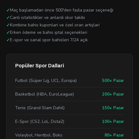
Maç başlamadan önce 500'den fazla pazar seçeneği
Canli istatistikler ve anlardi skor takibi
Kombine bahis kuponlari ve özel oran artişlari
Erken ödeme ve bahis iptal seçenekleri
E-spor ve sanal spor bahisleri 7/24 açik
Popüler Spor Dallari
Futbol (Süper Lig, UCL, Europa)
500+ Pazar
Basketbol (NBA, EuroLeague)
200+ Pazar
Tenis (Grand Slam Dahil)
150+ Pazar
E-Spor (CS2, LoL, Dota2)
100+ Pazar
Voleybol, Hentbol, Boks
80+ Pazar