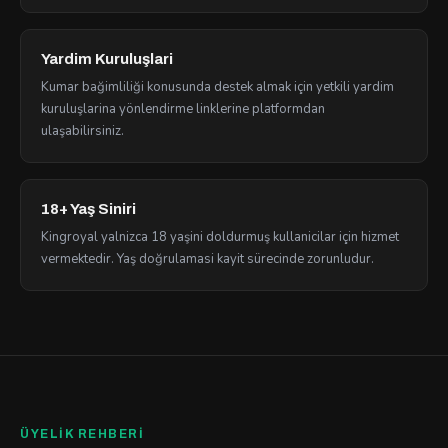
Yardim Kuruluşlari
Kumar bağimliliği konusunda destek almak için yetkili yardim
kuruluşlarina yönlendirme linklerine platformdan
ulaşabilirsiniz.
18+ Yaş Siniri
Kingroyal yalnizca 18 yaşini doldurmuş kullanicilar için hizmet
vermektedir. Yaş doğrulamasi kayit sürecinde zorunludur.
ÜYELIK REHBERI