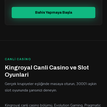
Bahis Yapmaya Başla
CANLI CASINO
Kingroyal Canli Casino ve Slot
Oyunlari
Gerçek krupiyeler eşliğinde masaya oturun, 3000'i aşkin
slot oyununda şansınizi deneyin.
Kingroyal canli casino bölümü, Evolution Gaming, Pragmatic