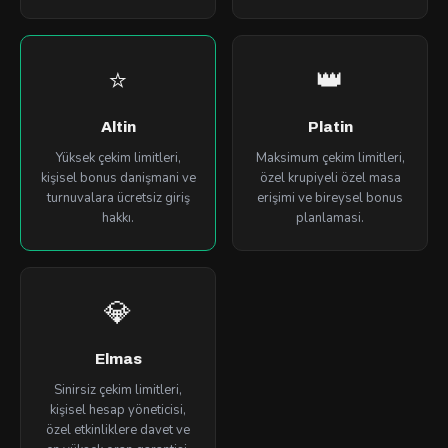
⭐
👑
Altin
Platin
Yüksek çekim limitleri,
Maksimum çekim limitleri,
kişisel bonus danişmani ve
özel krupiyeli özel masa
turnuvalara ücretsiz giriş
erişimi ve bireysel bonus
hakkı.
planlamasi.
💎
Elmas
Sinirsiz çekim limitleri,
kişisel hesap yöneticisi,
özel etkinliklere davet ve