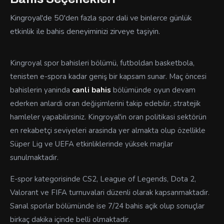
Kingroyal'de 50'den fazla spor dali ve binlerce günlük
etkinlik ile bahis deneyiminizi zirveye taşiyin.
Kingroyal spor bahisleri bölümü, futboldan basketbola,
tenisten e-spora kadar geniş bir kapsam sunar. Maç öncesi
bahislerin yaninda
canli bahis
bölümünde oyun devam
ederken anlardi oran değişimlerini takip edebilir, stratejik
hamleler yapabilirsiniz. Kingroyal'in oran politikasi sektörün
en rekabetçi seviyeleri arasinda yer almakta olup özellikle
Süper Lig ve UEFA etkinliklerinde yüksek marjlar
sunulmaktadir.
E-spor kategorisinde CS2, League of Legends, Dota 2,
Valorant ve FIFA turnuvalari düzenli olarak kapsanmaktadir.
Sanal sporlar bölümünde ise 7/24 bahis açik olup sonuçlar
birkaç dakika içinde belli olmaktadir.