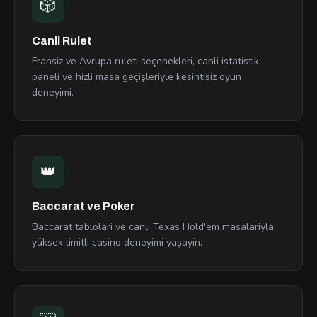
🎲
Canli Rulet
Fransiz ve Avrupa ruleti seçenekleri, canli istatistik
paneli ve hizli masa geçişleriyle kesintisiz oyun
deneyimi.
👑
Baccarat ve Poker
Baccarat tablolari ve canli Texas Hold'em masalariyla
yüksek limitli casino deneyimi yaşayin.