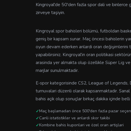
Kingroyal'de 50'den fazla spor dali ve binlerce g
zirveye taşiyin.
Kingroyal spor bahisleri bölümü, futboldan bask
geniş bir kapsam sunar. Maç öncesi bahislerin y
oyun devam ederken anlardi oran değişimlerini ta
yapabilirsiniz. Kingroyal'in oran politikasi sektör
arasinda yer almakta olup özellikle Süper Lig ve
marjlar sunulmaktadir.
E-spor kategorisinde CS2, League of Legends, 
turnuvalari düzenli olarak kapsanmaktadir. Sana
bahis açik olup sonuçlar birkaç dakika içinde belli
Maç başlamadan önce 500'den fazla pazar seçen
Canli istatistikler ve anlardi skor takibi
Kombine bahis kuponlari ve özel oran artişlari