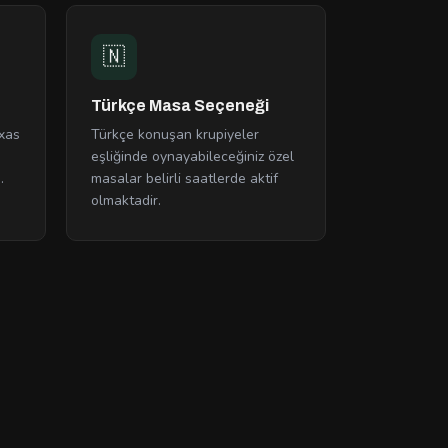
🇳
Türkçe Masa Seçeneği
exas
Türkçe konuşan krupiyeler
eşliğinde oynayabileceğiniz özel
.
masalar belirli saatlerde aktif
olmaktadir.