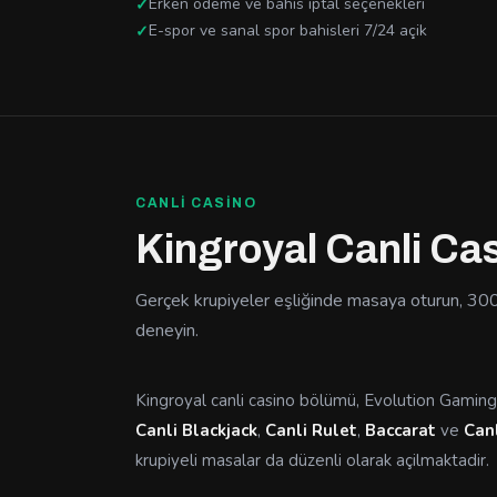
Erken ödeme ve bahis iptal seçenekleri
E-spor ve sanal spor bahisleri 7/24 açik
CANLI CASINO
Kingroyal Canli Cas
Gerçek krupiyeler eşliğinde masaya oturun, 3000
deneyin.
Kingroyal canli casino bölümü, Evolution Gaming, 
Canli Blackjack
,
Canli Rulet
,
Baccarat
ve
Can
krupiyeli masalar da düzenli olarak açilmaktadir.