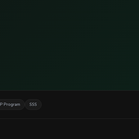
IP Program
SSS