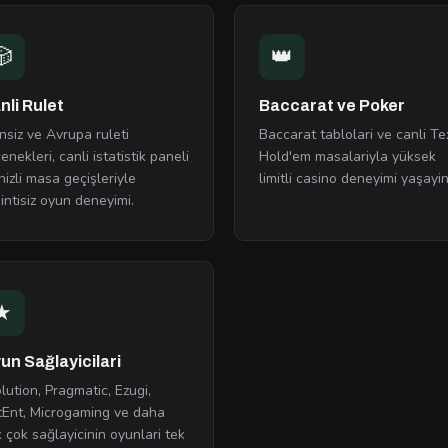
🎲
👑
nli Rulet
Baccarat ve Poker
nsiz ve Avrupa ruleti
Baccarat tablolari ve canli T
enekleri, canli istatistik paneli
Hold'em masalariyla yüksek
hizli masa geçişleriyle
limitli casino deneyimi yaşayin
intisiz oyun deneyimi.
★
un Sağlayicilari
lution, Pragmatic, Ezugi,
Ent, Microgaming ve daha
 çok sağlayicinin oyunlari tek