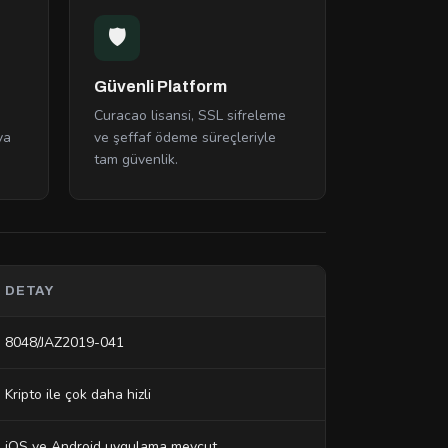
🛡
Güvenli Platform
Curacao lisansi, SSL sifreleme
va
ve şeffaf ödeme süreçleriyle
tam güvenlik.
DETAY
8048/JAZ2019-041
Kripto ile çok daha hizli
iOS ve Android uygulama mevcut