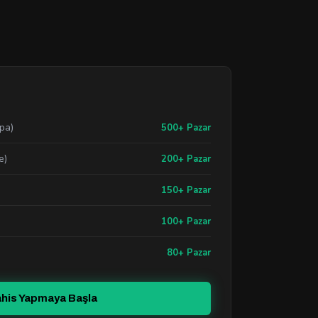
pa)
500+ Pazar
e)
200+ Pazar
150+ Pazar
100+ Pazar
80+ Pazar
his Yapmaya Başla