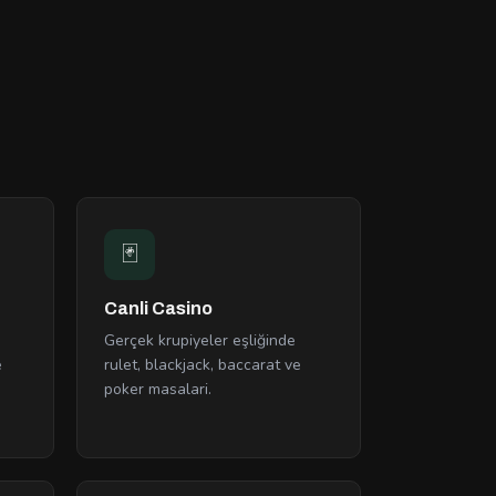
🃏
Canli Casino
Gerçek krupiyeler eşliğinde
e
rulet, blackjack, baccarat ve
poker masalari.