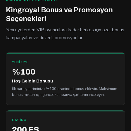
Kingroyal Bonus ve Promosyon
Seçenekleri
Yeni üyelerden VIP oyunculara kadar herkes için özel bonus
kampanyalari ve düzenli promosyonlar.
YENI ÜYE
%100
Hoş Geldin Bonusu
İlk para yatiriminiza %100 oraninda bonus ekleyin. Maksimum
bonus miktari için güncel kampanya şartlarini inceleyin.
CASINO
200 FS