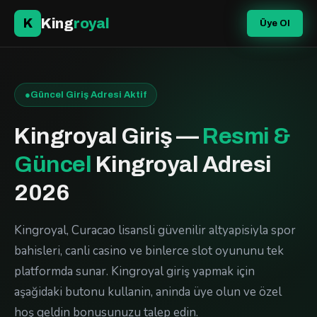
King
royal
K
Üye Ol
●
Güncel Giriş Adresi Aktif
Kingroyal Giriş —
Resmi &
Güncel
Kingroyal Adresi
2026
Kingroyal, Curacao lisansli güvenilir altyapisiyla spor
bahisleri, canli casino ve binlerce slot oyununu tek
platformda sunar. Kingroyal giriş yapmak için
aşağidaki butonu kullanin, aninda üye olun ve özel
hoş geldin bonusunuzu talep edin.