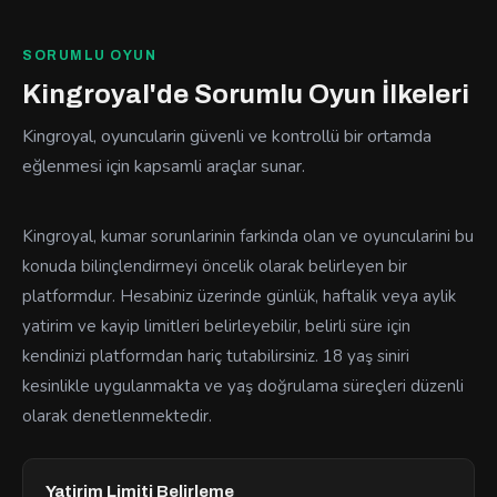
SORUMLU OYUN
Kingroyal'de Sorumlu Oyun İlkeleri
Kingroyal, oyuncularin güvenli ve kontrollü bir ortamda
eğlenmesi için kapsamli araçlar sunar.
Kingroyal, kumar sorunlarinin farkinda olan ve oyuncularini bu
konuda bilinçlendirmeyi öncelik olarak belirleyen bir
platformdur. Hesabiniz üzerinde günlük, haftalik veya aylik
yatirim ve kayip limitleri belirleyebilir, belirli süre için
kendinizi platformdan hariç tutabilirsiniz. 18 yaş siniri
kesinlikle uygulanmakta ve yaş doğrulama süreçleri düzenli
olarak denetlenmektedir.
Yatirim Limiti Belirleme