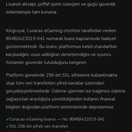
Lisansli altyapi, şeffaf işlem süreçleri ve güçlü güvenlik
önlemleriyle tam koruma.
Kingroyal, Curacao eGaming otoritesi tarafindan verilen
8048/JAZ2019-041 numarali lisans kapsaminda faaliyet
göstermektedir. Bu lisans, platformun belirli standartlari
karşiladiğini, oyun adilliğinin denetlendiğini ve oyuncu
fonlarinin güvende tutulduğunu belgeler.
Platform genelinde 256-bit SSL sifreleme kullanilmakta
olup tüm veri transferleri şifreli kanallar üzerinden
gerçekleştirilmektedir. Ödeme işlemleri ise bağimsiz ödeme
sağlayicilari araciliğiyla yönetildiğinden kullanici finansal
bilgileri doğrudan platform sistemlerinde depolanmaz.
Curacao eGaming lisansi — No: 8048/JAZ2019-041
SSL 256-bit şifreli veri transferi