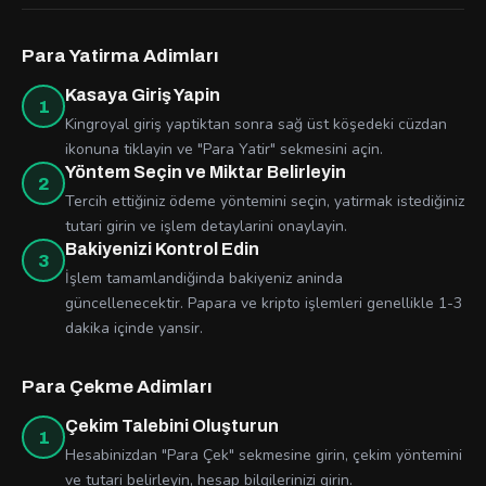
Para Yatirma Adimları
Kasaya Giriş Yapin
1
Kingroyal giriş yaptiktan sonra sağ üst köşedeki cüzdan
ikonuna tiklayin ve "Para Yatir" sekmesini açin.
Yöntem Seçin ve Miktar Belirleyin
2
Tercih ettiğiniz ödeme yöntemini seçin, yatirmak istediğiniz
tutari girin ve işlem detaylarini onaylayin.
Bakiyenizi Kontrol Edin
3
İşlem tamamlandiğinda bakiyeniz aninda
güncellenecektir. Papara ve kripto işlemleri genellikle 1-3
dakika içinde yansir.
Para Çekme Adimları
Çekim Talebini Oluşturun
1
Hesabinizdan "Para Çek" sekmesine girin, çekim yöntemini
ve tutari belirleyin, hesap bilgilerinizi girin.