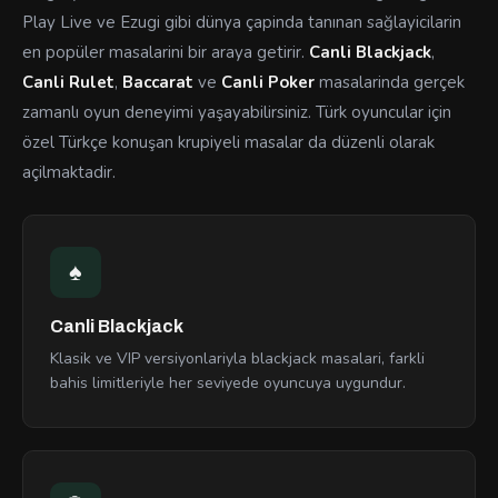
Play Live ve Ezugi gibi dünya çapinda tanınan sağlayicilarin
en popüler masalarini bir araya getirir.
Canli Blackjack
,
Canli Rulet
,
Baccarat
ve
Canli Poker
masalarinda gerçek
zamanlı oyun deneyimi yaşayabilirsiniz. Türk oyuncular için
özel Türkçe konuşan krupiyeli masalar da düzenli olarak
açilmaktadir.
♠
Canli Blackjack
Klasik ve VIP versiyonlariyla blackjack masalari, farkli
bahis limitleriyle her seviyede oyuncuya uygundur.