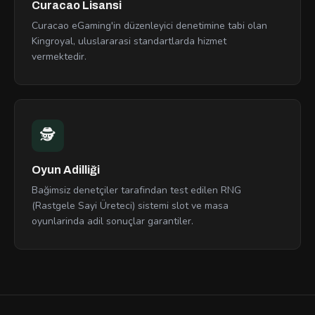
Curacao Lisansi
Curacao eGaming'in düzenleyici denetimine tabi olan
Kingroyal, uluslararasi standartlarda hizmet
vermektedir.
🕵
Oyun Adilliği
Bağimsiz denetçiler tarafindan test edilen RNG
(Rastgele Sayi Üreteci) sistemi slot ve masa
oyunlarinda adil sonuçlar garantiler.