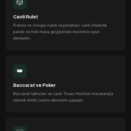
🎲
Canli Rulet
Fransiz ve Avrupa ruleti seçenekleri, canli istatistik
paneli ve hizli masa geçişleriyle kesintisiz oyun
deneyimi.
👑
Baccarat ve Poker
Baccarat tablolari ve canli Texas Hold'em masalariyla
yüksek limitli casino deneyimi yaşayin.