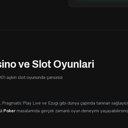
ino ve Slot Oyunlari
'i aşkin slot oyununda şansınizi
Pragmatic Play Live ve Ezugi gibi dünya çapinda tanınan sağlayicila
li Poker
masalarinda gerçek zamanlı oyun deneyimi yaşayabilirsiniz.