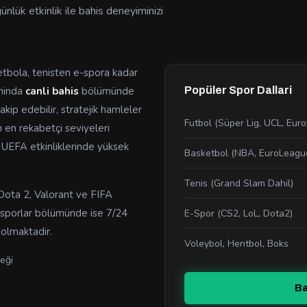
ünlük etkinlik ile bahis deneyiminizi
etbola, tenisten e-spora kadar
aninda
canli bahis
bölümünde
Popüler Spor Dallari
kip edebilir, stratejik hamleler
Futbol (Süper Lig, UCL, Euro
ün en rekabetçi seviyeleri
 UEFA etkinliklerinde yüksek
Basketbol (NBA, EuroLeagu
Tenis (Grand Slam Dahil)
Dota 2, Valorant ve FIFA
l sporlar bölümünde ise 7/24
E-Spor (CS2, LoL, Dota2)
 olmaktadir.
Voleybol, Hentbol, Boks
eği
Ba