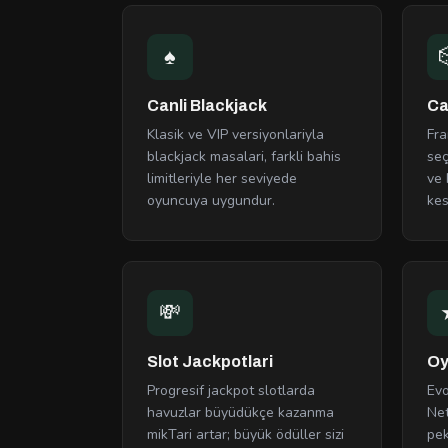
♠
Canli Blackjack
Ca
Klasik ve VIP versiyonlariyla
Fra
blackjack masalari, farkli bahis
seç
limitleriyle her seviyede
ve 
oyuncuya uygundur.
kes
💸
Slot Jackpotlari
Oy
Progresif jackpot slotlarda
Evo
havuzlar büyüdükçe kazanma
Net
mikTari artar; büyük ödüller sizi
pek