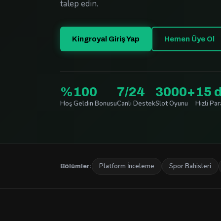
talep edin.
Kingroyal Giriş Yap
Hemen Üye Ol
%100
7/24
3000+
15 
Hoş Geldin Bonusu
Canli Destek
Slot Oyunu
Hizli Pa
Platform İnceleme
Spor Bahisleri
Bölümler: