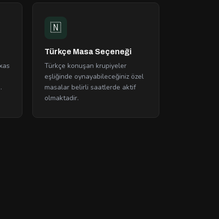
🇳
Türkçe Masa Seçeneği
exas
Türkçe konuşan krupiyeler
eşliğinde oynayabileceğiniz özel
.
masalar belirli saatlerde aktif
olmaktadir.