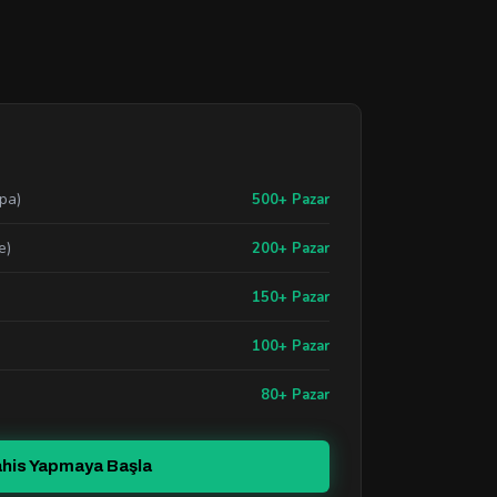
pa)
500+ Pazar
e)
200+ Pazar
150+ Pazar
100+ Pazar
80+ Pazar
his Yapmaya Başla