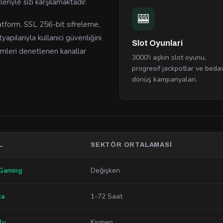
eriyle sizi karşilamaktadir.
🎰
latform, SSL 256-bit sifreleme,
apilariyla kullanici güvenliğini
Slot Oyunlari
mleri denetlenen kanallar
3000'i aşkin slot oyunu,
progresif jackpotlar ve beda
dönüş kampanyalari.
L
SEKTÖR ORTALAMASI
Değişken
eGaming
1-72 Saat
ka
Kismen
lu