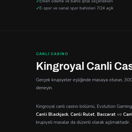
Erken ödeme ve bahis iptal seçenekleri
E-spor ve sanal spor bahisleri 7/24 açik
CANLI CASINO
Kingroyal Canli Cas
Gerçek krupiyeler eşliğinde masaya oturun, 3000
deneyin.
Kingroyal canli casino bölümü, Evolution Gaming, 
Canli Blackjack
,
Canli Rulet
,
Baccarat
ve
Can
krupiyeli masalar da düzenli olarak açilmaktadir.