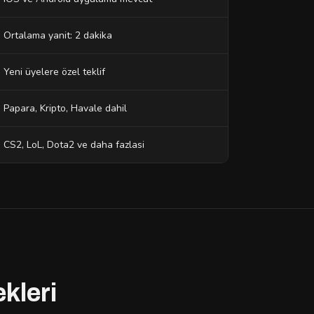
Ortalama yanit: 2 dakika
Yeni üyelere özel teklif
Papara, Kripto, Havale dahil
CS2, LoL, Dota2 ve daha fazlasi
kleri