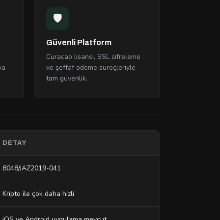
🛡
Güvenli Platform
Curacao lisansi, SSL sifreleme
va
ve şeffaf ödeme süreçleriyle
tam güvenlik.
DETAY
8048/JAZ2019-041
Kripto ile çok daha hizli
iOS ve Android uygulama mevcut