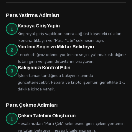
Para Yatirma Adimları
Kasaya Giriş Yapin
1
Kingroyal giriş yaptiktan sonra sağ üst köşedeki cüzdan
ikonuna tiklayin ve "Para Yatir" sekmesini açin.
Yöntem Seçin ve Miktar Belirleyin
2
Tercih ettiğiniz ödeme yöntemini seçin, yatirmak istediğiniz
tutari girin ve işlem detaylarini onaylayin.
Bakiyenizi Kontrol Edin
3
İşlem tamamlandiğinda bakiyeniz aninda
güncellenecektir. Papara ve kripto işlemleri genellikle 1-3
dakika içinde yansir.
Para Çekme Adimları
Çekim Talebini Oluşturun
1
Hesabinizdan "Para Çek" sekmesine girin, çekim yöntemini
ve tutari belirleyin, hesap bilgilerinizi girin.