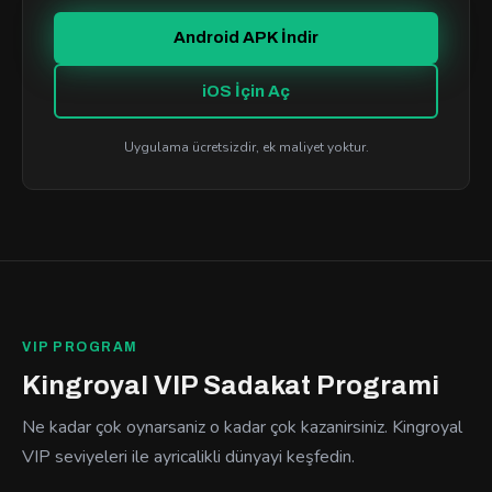
Android APK İndir
iOS İçin Aç
Uygulama ücretsizdir, ek maliyet yoktur.
VIP PROGRAM
Kingroyal VIP Sadakat Programi
Ne kadar çok oynarsaniz o kadar çok kazanirsiniz. Kingroyal
VIP seviyeleri ile ayricalikli dünyayi keşfedin.