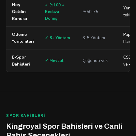
Hoş
✓ %100 +
Yeni ü
Geldin
%50-75
Bedava
teklif
Bonusu
Dönüş
Ödeme
Papara
3-5 Yöntem
✓ 8+ Yöntem
Yöntemleri
Havale
E-Spor
CS2, L
Çoğunda yok
✓ Mevcut
Bahisleri
ve dah
SPOR BAHISLERI
Kingroyal Spor Bahisleri ve Canli
Bahis Seçenekleri