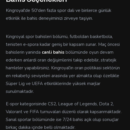
Kingroyal'de 50'den fazla spor dali ve binlerce günlük
etkinlik ile bahis deneyiminizi zirveye taşiyin.
Kingroyal spor bahisleri bölümü, futboldan basketbola,
tenisten e-spora kadar geniş bir kapsam sunar. Maç öncesi
bahislerin yaninda
canli bahis
bölümünde oyun devam
ederken anlardi oran değişimlerini takip edebilir, stratejik
hamleler yapabilirsiniz. Kingroyal'in oran politikasi sektörün
en rekabetçi seviyeleri arasinda yer almakta olup özellikle
Süper Lig ve UEFA etkinliklerinde yüksek marjlar
sunulmaktadir.
E-spor kategorisinde CS2, League of Legends, Dota 2,
Valorant ve FIFA turnuvalari düzenli olarak kapsanmaktadir.
Sanal sporlar bölümünde ise 7/24 bahis açik olup sonuçlar
birkaç dakika içinde belli olmaktadir.