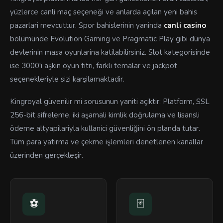
yüzlerce canli maç seçeneği ve anlarda açilan yeni bahis
pazarlari mevcuttur. Spor bahislerinin yaninda
canli casino
bölümünde Evolution Gaming ve Pragmatic Play gibi dünya
devlerinin masa oyunlarina katilabilirsiniz. Slot kategorisinde
ise 3000'i aşkin oyun titri, farklı temalar ve jackpot
seçenekleriyle sizi karşilamaktadir.
Kingroyal güvenilir mi sorusunun yaniti açiktir: Platform, SSL
256-bit sifreleme, iki aşamali kimlik doğrulama ve lisansli
ödeme altyapilariyla kullanici güvenliğini ön planda tutar.
Tüm para yatirma ve çekme işlemleri denetlenen kanallar
üzerinden gerçekleşir.
⚽
🃏