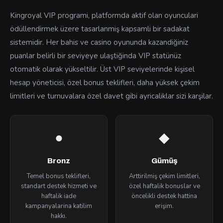
Kingroyal VIP programi, platformda aktif olan oyunculari
ödüllendirmek üzere tasarlanmiş kapsamli bir sadakat
sistemidir. Her bahis ve casino oyununda kazandiğiniz
puanlar belirli bir seviyeye ulaştiğinda VIP statünüz
otomatik olarak yükseltilir. Üst VIP seviyelerinde kişisel
hesap yöneticisi, özel bonus teklifleri, daha yüksek çekim
limitleri ve turnuvalara özel davet gibi ayricaliklar sizi karşilar.
●
◆
Bronz
Gümüş
Temel bonus teklifleri,
Arttirilmiş çekim limitleri,
standart destek hizmeti ve
özel haftalik bonuslar ve
haftalik iade
öncelikli destek hattina
kampanyalarina katilim
erişim.
hakkı.