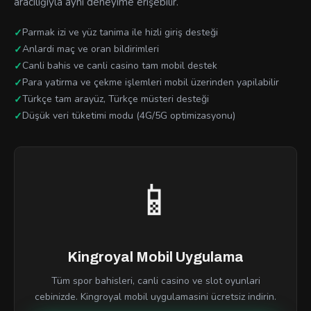
araciliğiyla aynı deneyime erişebilir.
Parmak izi ve yüz tanima ile hizli giriş desteği
Anlardi maç ve oran bildirimleri
Canli bahis ve canli casino tam mobil destek
Para yatirma ve çekme işlemleri mobil üzerinden yapilabilir
Türkçe tam arayüz, Türkçe müsteri desteği
Düşük veri tüketimi modu (4G/5G optimizasyonu)
📱
Kingroyal Mobil Uygulama
Tüm spor bahisleri, canli casino ve slot oyunlari
cebinizde. Kingroyal mobil uygulamasini ücretsiz indirin.