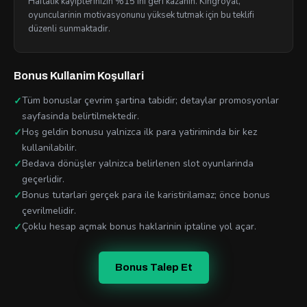
Haftalik kayiplerinizin %15'ini geri kazanin. Kingroyal,
oyuncularinin motivasyonunu yüksek tutmak için bu teklifi
düzenli sunmaktadir.
Bonus Kullanim Koşullari
Tüm bonuslar çevrim şartina tabidir; detaylar promosyonlar
sayfasinda belirtilmektedir.
Hoş geldin bonusu yalnizca ilk para yatiriminda bir kez
kullanilabilir.
Bedava dönüşler yalnizca belirlenen slot oyunlarinda
geçerlidir.
Bonus tutarlari gerçek para ile karistirilamaz; önce bonus
çevrilmelidir.
Çoklu hesap açmak bonus haklarinin iptaline yol açar.
Bonus Talep Et