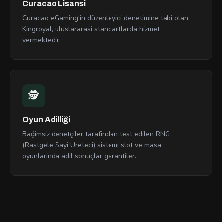
Curacao Lisansi
Curacao eGaming'in düzenleyici denetimine tabi olan
Kingroyal, uluslararasi standartlarda hizmet
vermektedir.
🕵
Oyun Adilliği
Bağimsiz denetçiler tarafindan test edilen RNG
(Rastgele Sayi Üreteci) sistemi slot ve masa
oyunlarinda adil sonuçlar garantiler.