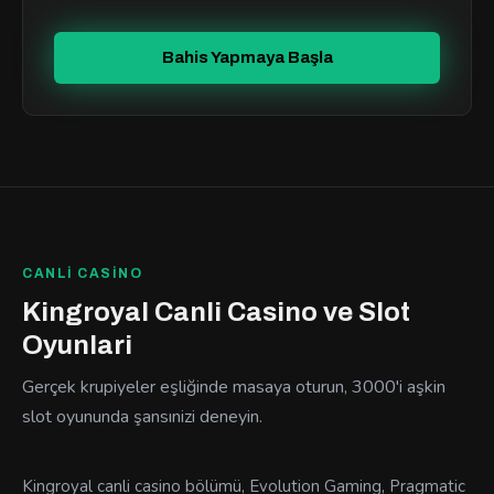
Bahis Yapmaya Başla
CANLI CASINO
Kingroyal Canli Casino ve Slot
Oyunlari
Gerçek krupiyeler eşliğinde masaya oturun, 3000'i aşkin
slot oyununda şansınizi deneyin.
Kingroyal canli casino bölümü, Evolution Gaming, Pragmatic