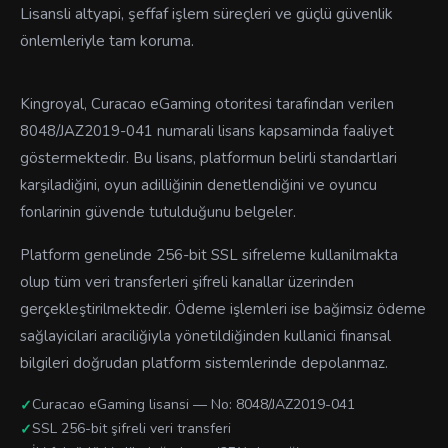
Lisansli altyapi, şeffaf işlem süreçleri ve güçlü güvenlik
önlemleriyle tam koruma.
Kingroyal, Curacao eGaming otoritesi tarafindan verilen
8048/JAZ2019-041 numarali lisans kapsaminda faaliyet
göstermektedir. Bu lisans, platformun belirli standartlari
karşiladiğini, oyun adilliğinin denetlendiğini ve oyuncu
fonlarinin güvende tutulduğunu belgeler.
Platform genelinde 256-bit SSL sifreleme kullanilmakta
olup tüm veri transferleri şifreli kanallar üzerinden
gerçekleştirilmektedir. Ödeme işlemleri ise bağimsiz ödeme
sağlayicilari araciliğiyla yönetildiğinden kullanici finansal
bilgileri doğrudan platform sistemlerinde depolanmaz.
Curacao eGaming lisansi — No: 8048/JAZ2019-041
SSL 256-bit şifreli veri transferi