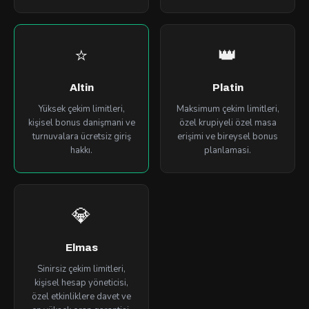
⭐
👑
Altin
Platin
Yüksek çekim limitleri,
Maksimum çekim limitleri,
kişisel bonus danişmani ve
özel krupiyeli özel masa
turnuvalara ücretsiz giriş
erişimi ve bireysel bonus
hakkı.
planlamasi.
💎
Elmas
Sinirsiz çekim limitleri,
kişisel hesap yöneticisi,
özel etkinliklere davet ve