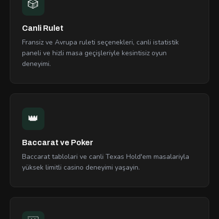
🎲
Canli Rulet
Fransiz ve Avrupa ruleti seçenekleri, canli istatistik
paneli ve hizli masa geçişleriyle kesintisiz oyun
deneyimi.
👑
Baccarat ve Poker
Baccarat tablolari ve canli Texas Hold'em masalariyla
yüksek limitli casino deneyimi yaşayin.