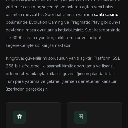
yüzlerce canli maç seçeneği ve anlarda açilan yeni bahis
pazarlari mevcuttur. Spor bahislerinin yaninda
canli casino
bölümünde Evolution Gaming ve Pragmatic Play gibi dünya
devlerinin masa oyunlarina katilabilirsiniz. Slot kategorisinde
ise 3000'i aşkin oyun titri, farklı temalar ve jackpot
seçenekleriyle sizi karşilamaktadir.
Kingroyal güvenilir mi sorusunun yaniti açiktir: Platform, SSL
256-bit sifreleme, iki aşamali kimlik doğrulama ve lisansli
ödeme altyapilariyla kullanici güvenliğini ön planda tutar.
Tüm para yatirma ve çekme işlemleri denetlenen kanallar
üzerinden gerçekleşir.
⚽
🃏