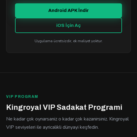
Android APK İndir
iOS İçin Aç
Uygulama ücretsizdir, ek maliyet yoktur.
VIP PROGRAM
Kingroyal VIP Sadakat Programi
Ne kadar çok oynarsaniz o kadar çok kazanirsiniz. Kingroyal
VIP seviyeleri ile ayricalikli dünyayi keşfedin.