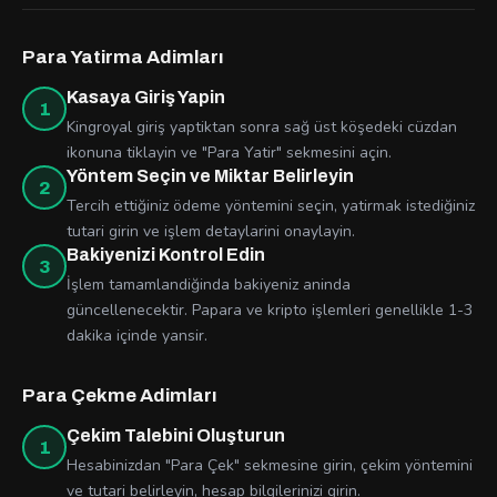
Para Yatirma Adimları
Kasaya Giriş Yapin
1
Kingroyal giriş yaptiktan sonra sağ üst köşedeki cüzdan
ikonuna tiklayin ve "Para Yatir" sekmesini açin.
Yöntem Seçin ve Miktar Belirleyin
2
Tercih ettiğiniz ödeme yöntemini seçin, yatirmak istediğiniz
tutari girin ve işlem detaylarini onaylayin.
Bakiyenizi Kontrol Edin
3
İşlem tamamlandiğinda bakiyeniz aninda
güncellenecektir. Papara ve kripto işlemleri genellikle 1-3
dakika içinde yansir.
Para Çekme Adimları
Çekim Talebini Oluşturun
1
Hesabinizdan "Para Çek" sekmesine girin, çekim yöntemini
ve tutari belirleyin, hesap bilgilerinizi girin.