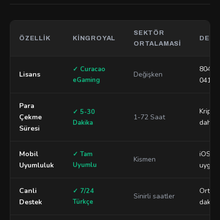
SEKTÖR
ÖZELLIK
KINGROYAL
DETA
ORTALAMASI
8048/
✓ Curacao
Lisans
Değişken
eGaming
041
Para
Kripto 
✓ 5-30
Çekme
1-72 Saat
daha hi
Dakika
Süresi
Mobil
iOS ve
✓ Tam
Kismen
Uyumluluk
Uyumlu
uygul
Canli
Ortala
✓ 7/24
Sinirli saatler
Destek
Türkçe
dakika