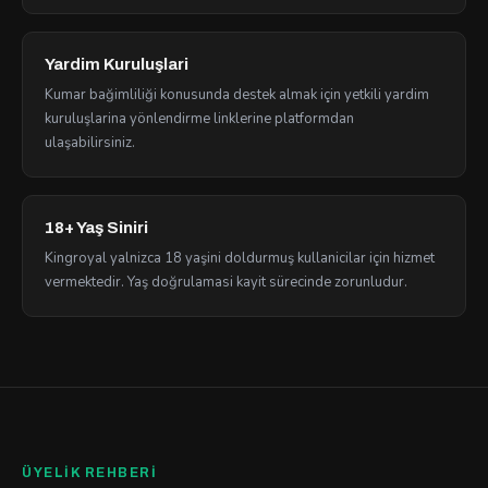
Yardim Kuruluşlari
Kumar bağimliliği konusunda destek almak için yetkili yardim
kuruluşlarina yönlendirme linklerine platformdan
ulaşabilirsiniz.
18+ Yaş Siniri
Kingroyal yalnizca 18 yaşini doldurmuş kullanicilar için hizmet
vermektedir. Yaş doğrulamasi kayit sürecinde zorunludur.
ÜYELIK REHBERI