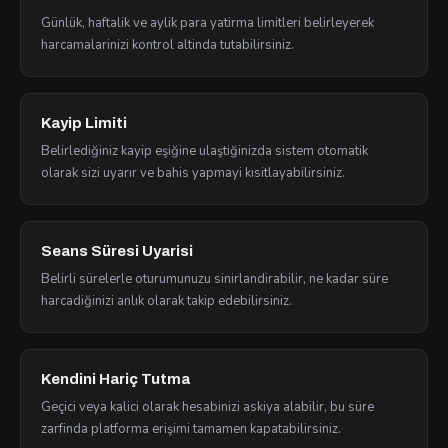
Günlük, haftalik ve aylik para yatirma limitleri belirleyerek
harcamalarinizi kontrol altinda tutabilirsiniz.
Kayip Limiti
Belirlediğiniz kayip eşiğine ulaştiğinizda sistem otomatik
olarak sizi uyarır ve bahis yapmayi kısitlayabilirsiniz.
Seans Süresi Uyarisi
Belirli sürelerle oturumunuzu sinirlandirabilir, ne kadar süre
harcadiğinizi anlık olarak takip edebilirsiniz.
Kendini Hariç Tutma
Geçici veya kalici olarak hesabinizi askiya alabilir, bu süre
zarfinda platforma erişimi tamamen kapatabilirsiniz.