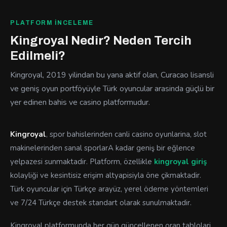
PLATFORM İNCELEME
Kingroyal Nedir? Neden Tercih
Edilmeli?
Kingroyal, 2019 yilindan bu yana aktif olan, Curacao lisansli
ve geniş oyun portföyüyle Türk oyuncular arasinda güçlü bir
yer edinen bahis ve casino platformudur.
Kingroyal
, spor bahislerinden canli casino oyunlarina, slot
makinelerinden sanal sporlarA kadar geniş bir eğlence
yelpazesi sunmaktadir. Platform, özellikle
kingroyal giriş
kolayliği ve kesintisiz erişim altyapisiyla öne çikmaktadir.
Türk oyuncular için Türkçe arayüz, yerel ödeme yöntemleri
ve 7/24 Türkçe destek standart olarak sunulmaktadir.
Kingroyal platformunda her gün güncellenen oran tablolari,