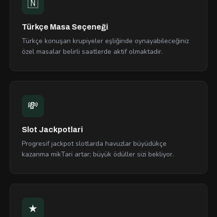
🇳
Türkçe Masa Seçeneği
Türkçe konuşan krupiyeler eşliğinde oynayabileceğiniz
özel masalar belirli saatlerde aktif olmaktadir.
💸
Slot Jackpotlari
Progresif jackpot slotlarda havuzlar büyüdükçe
kazanma mikTari artar; büyük ödüller sizi bekliyor.
★