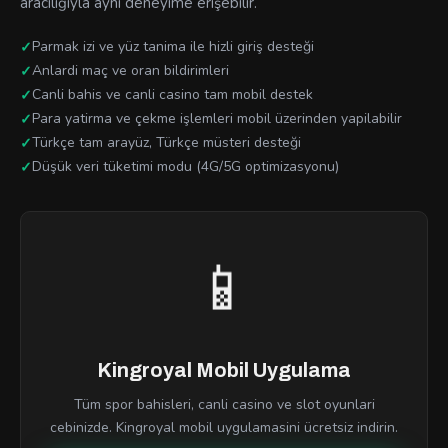
araciliğiyla aynı deneyime erişebilir.
Parmak izi ve yüz tanima ile hizli giriş desteği
Anlardi maç ve oran bildirimleri
Canli bahis ve canli casino tam mobil destek
Para yatirma ve çekme işlemleri mobil üzerinden yapilabilir
Türkçe tam arayüz, Türkçe müsteri desteği
Düşük veri tüketimi modu (4G/5G optimizasyonu)
📱
Kingroyal Mobil Uygulama
Tüm spor bahisleri, canli casino ve slot oyunlari
cebinizde. Kingroyal mobil uygulamasini ücretsiz indirin.