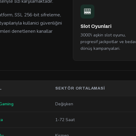
eriyle sizi karşilamaktadir.
🎰
latform, SSL 256-bit sifreleme,
apilariyla kullanici güvenliğini
Slot Oyunlari
mleri denetlenen kanallar
3000'i aşkin slot oyunu,
progresif jackpotlar ve beda
dönüş kampanyalari.
L
SEKTÖR ORTALAMASI
Değişken
eGaming
1-72 Saat
ka
Kismen
lu