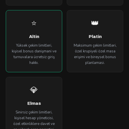
⭐
👑
Altin
Platin
Yüksek çekim limitleri,
Maksimum çekim limitleri,
kişisel bonus danişmani ve
özel krupiyeli özel masa
turnuvalara ücretsiz giriş
erişimi ve bireysel bonus
hakkı.
planlamasi.
💎
Elmas
Sinirsiz çekim limitleri,
kişisel hesap yöneticisi,
özel etkinliklere davet ve