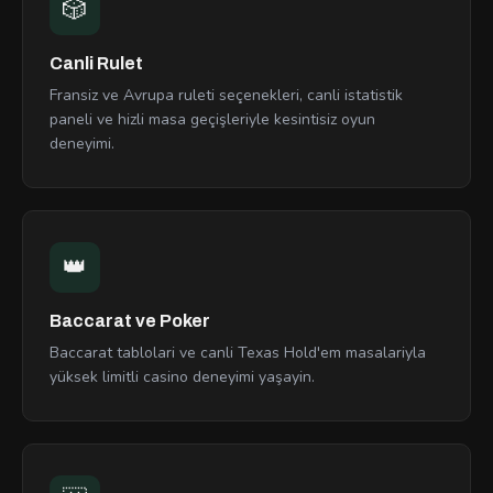
🎲
Canli Rulet
Fransiz ve Avrupa ruleti seçenekleri, canli istatistik
paneli ve hizli masa geçişleriyle kesintisiz oyun
deneyimi.
👑
Baccarat ve Poker
Baccarat tablolari ve canli Texas Hold'em masalariyla
yüksek limitli casino deneyimi yaşayin.