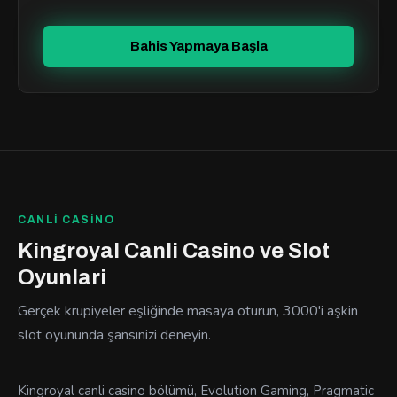
Bahis Yapmaya Başla
CANLI CASINO
Kingroyal Canli Casino ve Slot
Oyunlari
Gerçek krupiyeler eşliğinde masaya oturun, 3000'i aşkin
slot oyununda şansınizi deneyin.
Kingroyal canli casino bölümü, Evolution Gaming, Pragmatic