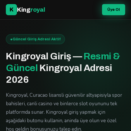
King
royal
K
Üye Ol
●
Güncel Giriş Adresi Aktif
Kingroyal Giriş —
Resmi &
Güncel
Kingroyal Adresi
2026
Kingroyal, Curacao lisansli güvenilir altyapisiyla spor
bahisleri, canli casino ve binlerce slot oyununu tek
platformda sunar. Kingroyal giriş yapmak için
aşağidaki butonu kullanin, aninda üye olun ve özel
hoş geldin bonusunuzu talep edin.