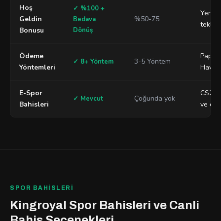
Hoş
✓ %100 +
Yeni ü
Geldin
%50-75
Bedava
teklif
Bonusu
Dönüş
Ödeme
Papara
3-5 Yöntem
✓ 8+ Yöntem
Yöntemleri
Havale
E-Spor
CS2, L
Çoğunda yok
✓ Mevcut
Bahisleri
ve dah
SPOR BAHISLERI
Kingroyal Spor Bahisleri ve Canli
Bahis Seçenekleri