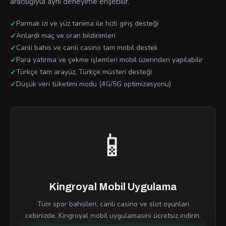
araciliğiyla aynı deneyime erişebilir.
Parmak izi ve yüz tanima ile hizli giriş desteği
Anlardi maç ve oran bildirimleri
Canli bahis ve canli casino tam mobil destek
Para yatirma ve çekme işlemleri mobil üzerinden yapilabilir
Türkçe tam arayüz, Türkçe müsteri desteği
Düşük veri tüketimi modu (4G/5G optimizasyonu)
📱
Kingroyal Mobil Uygulama
Tüm spor bahisleri, canli casino ve slot oyunlari
cebinizde. Kingroyal mobil uygulamasini ücretsiz indirin.