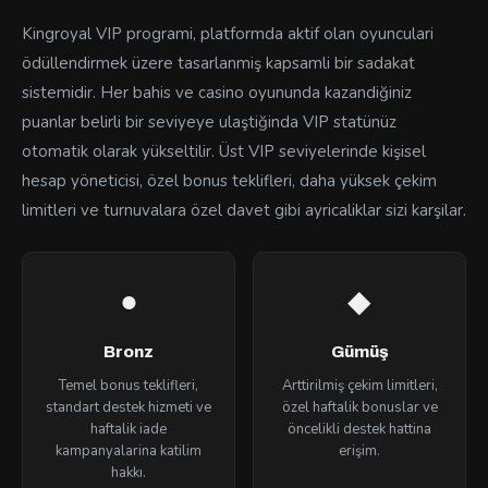
Kingroyal VIP programi, platformda aktif olan oyunculari
ödüllendirmek üzere tasarlanmiş kapsamli bir sadakat
sistemidir. Her bahis ve casino oyununda kazandiğiniz
puanlar belirli bir seviyeye ulaştiğinda VIP statünüz
otomatik olarak yükseltilir. Üst VIP seviyelerinde kişisel
hesap yöneticisi, özel bonus teklifleri, daha yüksek çekim
limitleri ve turnuvalara özel davet gibi ayricaliklar sizi karşilar.
●
◆
Bronz
Gümüş
Temel bonus teklifleri,
Arttirilmiş çekim limitleri,
standart destek hizmeti ve
özel haftalik bonuslar ve
haftalik iade
öncelikli destek hattina
kampanyalarina katilim
erişim.
hakkı.