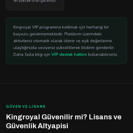
en yüksek oran garantisi.
Kingroyal VIP programina katilmak için herhangi bir
başvuru gerekmemektedir. Platdorm üzerindeki
aktiviteniz otomatik olarak izlenir ve eşik değerlerine
ulaştiğinizda seviyeniz yükseltilerek bildirim gönderilir.
Daha fazla bilgi için
VIP destek hattini
kullanabilirsiniz.
GÜVEN VE LISANS
Kingroyal Güvenilir mi? Lisans ve
Güvenlik Altyapisi