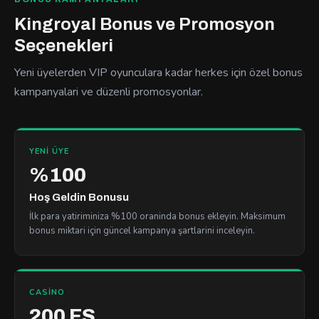
Kingroyal Bonus ve Promosyon
Seçenekleri
Yeni üyelerden VIP oyunculara kadar herkes için özel bonus
kampanyalari ve düzenli promosyonlar.
YENI ÜYE
%100
Hoş Geldin Bonusu
İlk para yatiriminiza %100 oraninda bonus ekleyin. Maksimum
bonus miktari için güncel kampanya şartlarini inceleyin.
CASINO
200 FS