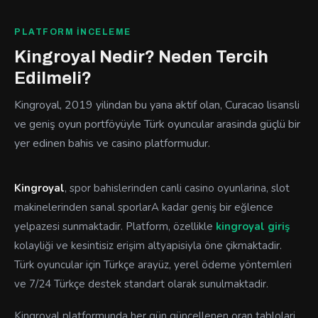
PLATFORM İNCELEME
Kingroyal Nedir? Neden Tercih
Edilmeli?
Kingroyal, 2019 yilindan bu yana aktif olan, Curacao lisansli
ve geniş oyun portföyüyle Türk oyuncular arasinda güçlü bir
yer edinen bahis ve casino platformudur.
Kingroyal
, spor bahislerinden canli casino oyunlarina, slot
makinelerinden sanal sporlarA kadar geniş bir eğlence
yelpazesi sunmaktadir. Platform, özellikle
kingroyal giriş
kolayliği ve kesintisiz erişim altyapisiyla öne çikmaktadir.
Türk oyuncular için Türkçe arayüz, yerel ödeme yöntemleri
ve 7/24 Türkçe destek standart olarak sunulmaktadir.
Kingroyal platformunda her gün güncellenen oran tablolari,