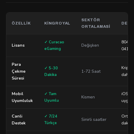
SEKTÖR
ÖZELLIK
KINGROYAL
DETA
ORTALAMASI
8048/
✓ Curacao
Lisans
Değişken
eGaming
041
Para
Kripto 
✓ 5-30
Çekme
1-72 Saat
daha hi
Dakika
Süresi
Mobil
iOS ve
✓ Tam
Kismen
Uyumluluk
Uyumlu
uygul
Canli
Ortala
✓ 7/24
Sinirli saatler
Destek
Türkçe
dakika