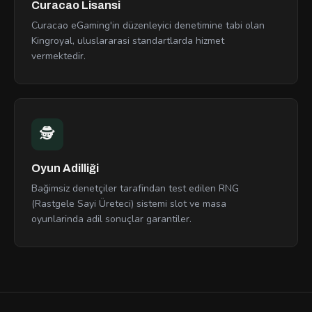
Curacao Lisansi
Curacao eGaming'in düzenleyici denetimine tabi olan
Kingroyal, uluslararasi standartlarda hizmet
vermektedir.
🕵
Oyun Adilliği
Bağimsiz denetçiler tarafindan test edilen RNG
(Rastgele Sayi Üreteci) sistemi slot ve masa
oyunlarinda adil sonuçlar garantiler.