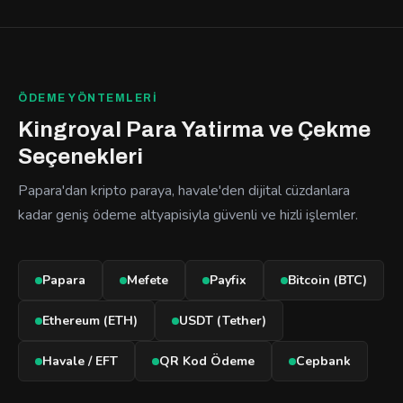
ÖDEME YÖNTEMLERI
Kingroyal Para Yatirma ve Çekme
Seçenekleri
Papara'dan kripto paraya, havale'den dijital cüzdanlara
kadar geniş ödeme altyapisiyla güvenli ve hizli işlemler.
Papara
Mefete
Payfix
Bitcoin (BTC)
Ethereum (ETH)
USDT (Tether)
Havale / EFT
QR Kod Ödeme
Cepbank