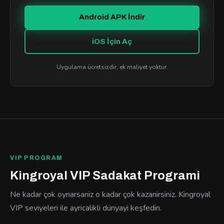
Android APK İndir
iOS İçin Aç
Uygulama ücretsizdir, ek maliyet yoktur.
VIP PROGRAM
Kingroyal VIP Sadakat Programi
Ne kadar çok oynarsaniz o kadar çok kazanirsiniz. Kingroyal
VIP seviyeleri ile ayricalikli dünyayi keşfedin.