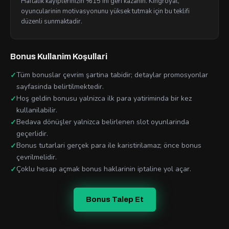
Haftalik kayiplerinizin %15'ini geri kazanin. Kingroyal,
oyuncularinin motivasyonunu yüksek tutmak için bu teklifi
düzenli sunmaktadir.
Bonus Kullanim Koşullari
Tüm bonuslar çevrim şartina tabidir; detaylar promosyonlar
sayfasinda belirtilmektedir.
Hoş geldin bonusu yalnizca ilk para yatiriminda bir kez
kullanilabilir.
Bedava dönüşler yalnizca belirlenen slot oyunlarinda
geçerlidir.
Bonus tutarlari gerçek para ile karistirilamaz; önce bonus
çevrilmelidir.
Çoklu hesap açmak bonus haklarinin iptaline yol açar.
Bonus Talep Et