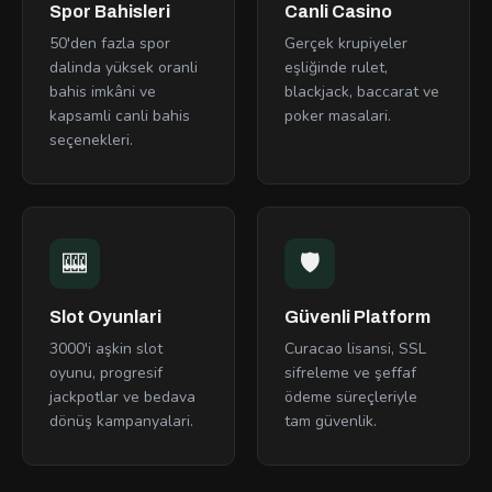
Spor Bahisleri
Canli Casino
50'den fazla spor
Gerçek krupiyeler
dalinda yüksek oranli
eşliğinde rulet,
bahis imkâni ve
blackjack, baccarat ve
kapsamli canli bahis
poker masalari.
seçenekleri.
🎰
🛡
Slot Oyunlari
Güvenli Platform
3000'i aşkin slot
Curacao lisansi, SSL
oyunu, progresif
sifreleme ve şeffaf
jackpotlar ve bedava
ödeme süreçleriyle
dönüş kampanyalari.
tam güvenlik.