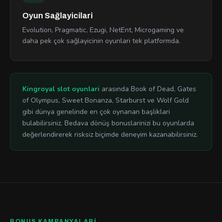
Oyun Sağlayicilari
Evolution, Pragmatic, Ezugi, NetEnt, Microgaming ve
daha pek çok sağlayicinin oyunlari tek platformda.
Kingroyal slot oyunlari
arasında Book of Dead, Gates
of Olympus, Sweet Bonanza, Starburst ve Wolf Gold
gibi dünya genelinde en çok oynanan başliklari
bulabilirsiniz. Bedava dönüş bonuslarinizi bu oyunlarda
değerlendirerek risksiz biçimde deneyim kazanabilirsiniz.
BONUS KAMPANYALARI