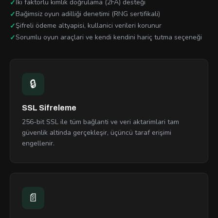
İki faktörlü kimlik doğrulama (2FA) desteği
Bağimsiz oyun adilliği denetimi (RNG sertifikali)
Şifreli ödeme altyapisi, kullanici verileri korunur
Sorumlu oyun araçlari ve kendi kendini hariç tutma seçeneği
🔒
SSL Sifreleme
256-bit SSL ile tüm bağlanti ve veri aktarimlari tam
güvenlik altinda gerçekleşir, üçüncü taraf erişimi
engellenir.
📄