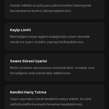
Günlük, haftalik ve aylik para yatirma limitleri belirleyerek
harcamalarinizi kontrol altinda tutabilirsiniz.
Kayip Limiti
Belirlediğiniz kayip eşiğine ulaştiğinizda sistem otomatik
olarak sizi uyarır ve bahis yapmayi kısitlayabilirsiniz.
Seans Süresi Uyarisi
Belirli sürelerle oturumunuzu sinirlandirabilir, ne kadar süre
harcadiğinizi anlık olarak takip edebilirsiniz.
Kendini Hariç Tutma
Geçici veya kalici olarak hesabinizi askiya alabilir, bu süre
zarfinda platforma erişimi tamamen kapatabilirsiniz.