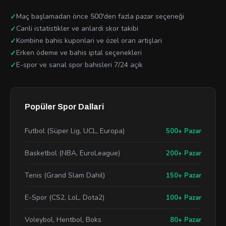
Maç başlamadan önce 500'den fazla pazar seçeneği
Canli istatistikler ve anlardi skor takibi
Kombine bahis kuponlari ve özel oran artişlari
Erken ödeme ve bahis iptal seçenekleri
E-spor ve sanal spor bahisleri 7/24 açik
Popüler Spor Dallari
Futbol (Süper Lig, UCL, Europa)
500+ Pazar
Basketbol (NBA, EuroLeague)
200+ Pazar
Tenis (Grand Slam Dahil)
150+ Pazar
E-Spor (CS2, LoL, Dota2)
100+ Pazar
Voleybol, Hentbol, Boks
80+ Pazar