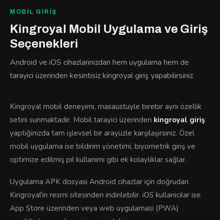
MOBIL GIRIŞ
Kingroyal Mobil Uygulama ve Giriş
Seçenekleri
Android ve iOS cihazlarinizdan hem uygulama hem de
tarayici üzerinden kesintisiz kingroyal giriş yapabilirsiniz.
Kingroyal mobil deneyimi, masaüstüyle birebir aynı özellik
setini sunmaktadir. Mobil tarayici üzerinden
kingroyal giriş
yaptiğinizda tam işlevsel bir arayüzle karşilaşirsiniz. Özel
mobil uygulama ise bildirim yönetimi, biyometrik giriş ve
optimize edilmiş pil kullanimi gibi ek kolayliklar sağlar.
Uygulama APK dosyasi Android cihazlar için doğrudan
Kingroyal'in resmi sitesinden indirilebilir. iOS kullanicilar ise
App Store üzerinden veya web uygulamasi (PWA)