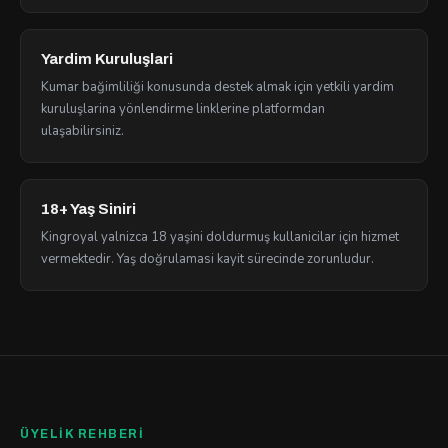
Yardim Kuruluşlari
Kumar bağimliliği konusunda destek almak için yetkili yardim
kuruluşlarina yönlendirme linklerine platformdan
ulaşabilirsiniz.
18+ Yaş Siniri
Kingroyal yalnizca 18 yaşini doldurmuş kullanicilar için hizmet
vermektedir. Yaş doğrulamasi kayit sürecinde zorunludur.
ÜYELIK REHBERI