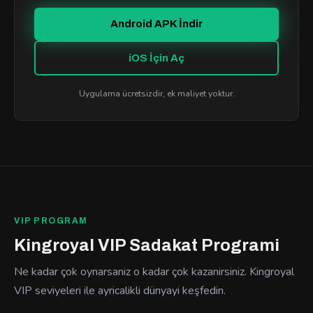
Android APK İndir
iOS İçin Aç
Uygulama ücretsizdir, ek maliyet yoktur.
VIP PROGRAM
Kingroyal VIP Sadakat Programi
Ne kadar çok oynarsaniz o kadar çok kazanirsiniz. Kingroyal
VIP seviyeleri ile ayricalikli dünyayi keşfedin.