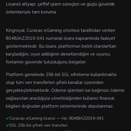
Lisansli altyapi, şeffaf işlem süreçleri ve güçlü güvenlik
önlemleriyle tam koruma.
Kingroyal, Curacao eGaming otoritesi tarafindan verilen
8048/JAZ2019-041 numarali lisans kapsaminda faaliyet
göstermektedir. Bu lisans, platformun belirli standartlari
karşiladiğini, oyun adilliğinin denetlendiğini ve oyuncu
fonlarinin güvende tutulduğunu belgeler.
Platform genelinde 256-bit SSL sifreleme kullanilmakta
olup tüm veri transferleri şifreli kanallar üzerinden
gerçekleştirilmektedir. Ödeme işlemleri ise bağimsiz ödeme
sağlayicilari araciliğiyla yönetildiğinden kullanici finansal
bilgileri doğrudan platform sistemlerinde depolanmaz.
Curacao eGaming lisansi — No: 8048/JAZ2019-041
SSL 256-bit şifreli veri transferi