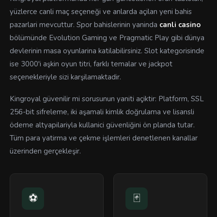
yüzlerce canli maç seçeneği ve anlarda açilan yeni bahis
pazarlari mevcuttur. Spor bahislerinin yaninda
canli casino
bölümünde Evolution Gaming ve Pragmatic Play gibi dünya
devlerinin masa oyunlarina katilabilirsiniz. Slot kategorisinde
ise 3000'i aşkin oyun titri, farklı temalar ve jackpot
seçenekleriyle sizi karşilamaktadir.
Kingroyal güvenilir mi sorusunun yaniti açiktir: Platform, SSL
256-bit sifreleme, iki aşamali kimlik doğrulama ve lisansli
ödeme altyapilariyla kullanici güvenliğini ön planda tutar.
Tüm para yatirma ve çekme işlemleri denetlenen kanallar
üzerinden gerçekleşir.
⚽
🃏