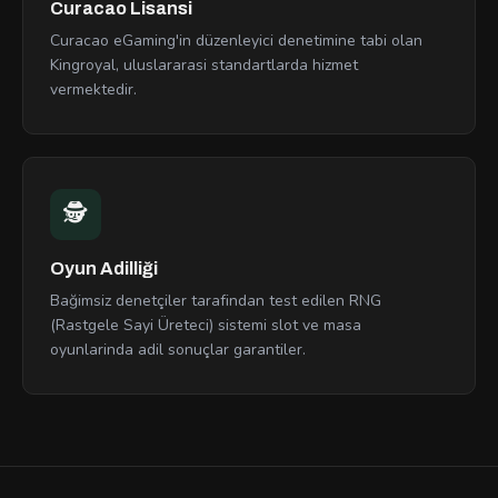
Curacao Lisansi
Curacao eGaming'in düzenleyici denetimine tabi olan
Kingroyal, uluslararasi standartlarda hizmet
vermektedir.
🕵
Oyun Adilliği
Bağimsiz denetçiler tarafindan test edilen RNG
(Rastgele Sayi Üreteci) sistemi slot ve masa
oyunlarinda adil sonuçlar garantiler.