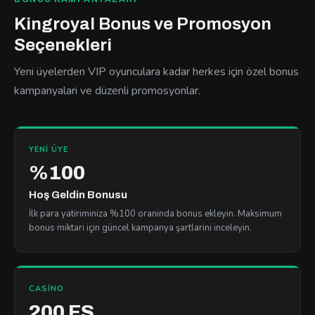
Kingroyal Bonus ve Promosyon
Seçenekleri
Yeni üyelerden VIP oyunculara kadar herkes için özel bonus
kampanyalari ve düzenli promosyonlar.
YENI ÜYE
%100
Hoş Geldin Bonusu
İlk para yatiriminiza %100 oraninda bonus ekleyin. Maksimum
bonus miktari için güncel kampanya şartlarini inceleyin.
CASINO
200 FS