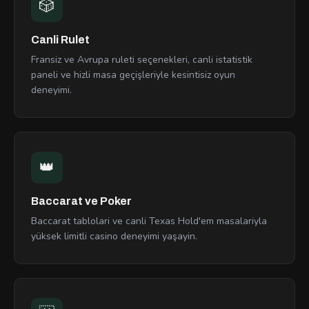
🎲
Canli Rulet
Fransiz ve Avrupa ruleti seçenekleri, canli istatistik
paneli ve hizli masa geçişleriyle kesintisiz oyun
deneyimi.
👑
Baccarat ve Poker
Baccarat tablolari ve canli Texas Hold'em masalariyla
yüksek limitli casino deneyimi yaşayin.