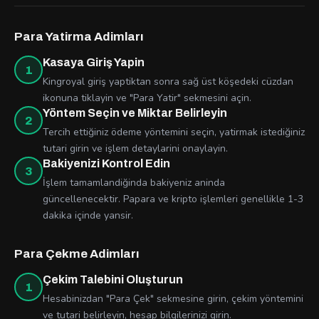
Para Yatirma Adimları
Kasaya Giriş Yapin
1
Kingroyal giriş yaptiktan sonra sağ üst köşedeki cüzdan
ikonuna tiklayin ve "Para Yatir" sekmesini açin.
Yöntem Seçin ve Miktar Belirleyin
2
Tercih ettiğiniz ödeme yöntemini seçin, yatirmak istediğiniz
tutari girin ve işlem detaylarini onaylayin.
Bakiyenizi Kontrol Edin
3
İşlem tamamlandiğinda bakiyeniz aninda
güncellenecektir. Papara ve kripto işlemleri genellikle 1-3
dakika içinde yansir.
Para Çekme Adimları
Çekim Talebini Oluşturun
1
Hesabinizdan "Para Çek" sekmesine girin, çekim yöntemini
ve tutari belirleyin, hesap bilgilerinizi girin.