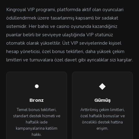
Kingroyal VIP programi, platformda aktif olan oyunculari
ödüllendirmek üzere tasarlanmiş kapsamli bir sadakat
sistemidir. Her bahis ve casino oyununda kazandiğiniz
puanlar belirli bir seviyeye ulaştiğinda VIP statünüz
otomatik olarak yükseltilir. Üst VIP seviyelerinde kişisel
hesap yöneticisi, özel bonus teklifleri, daha yüksek çekim
limitleri ve turnuvalara özel davet gibi ayricaliklar sizi karşilar.
●
◆
Bronz
Gümüş
Temel bonus teklifleri,
Arttirilmiş çekim limitleri,
standart destek hizmeti ve
özel haftalik bonuslar ve
haftalik iade
öncelikli destek hattina
kampanyalarina katilim
erişim.
hakkı.