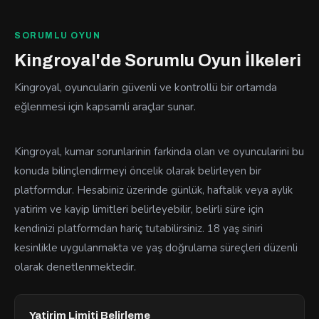
SORUMLU OYUN
Kingroyal'de Sorumlu Oyun İlkeleri
Kingroyal, oyuncularin güvenli ve kontrollü bir ortamda
eğlenmesi için kapsamli araçlar sunar.
Kingroyal, kumar sorunlarinin farkinda olan ve oyuncularini bu
konuda bilinçlendirmeyi öncelik olarak belirleyen bir
platformdur. Hesabiniz üzerinde günlük, haftalik veya aylik
yatirim ve kayip limitleri belirleyebilir, belirli süre için
kendinizi platformdan hariç tutabilirsiniz. 18 yaş siniri
kesinlikle uygulanmakta ve yaş doğrulama süreçleri düzenli
olarak denetlenmektedir.
Yatirim Limiti Belirleme