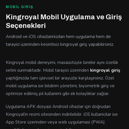
MOBIL GIRIŞ
Kingroyal Mobil Uygulama ve Giriş
Seçenekleri
Android ve iOS cihazlarinizdan hem uygulama hem de
tarayici üzerinden kesintisiz kingroyal giriş yapabilirsiniz.
Kingroyal mobil deneyimi, masaüstüyle birebir aynı özellik
setini sunmaktadir. Mobil tarayici üzerinden
kingroyal giriş
yaptiğinizda tam işlevsel bir arayüzle karşilaşirsiniz. Özel
mobil uygulama ise bildirim yönetimi, biyometrik giriş ve
optimize edilmiş pil kullanimi gibi ek kolayliklar sağlar.
Uygulama APK dosyasi Android cihazlar için doğrudan
Kingroyal'in resmi sitesinden indirilebilir. iOS kullanicilar ise
App Store üzerinden veya web uygulamasi (PWA)