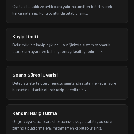
Günlük, haftalik ve aylik para yatirma limitleri belirleyerek
harcamalarinizi kontrol altinda tutabilirsiniz.
Kayip Limiti
Belirlediğiniz kayip eşiğine ulaştiğinizda sistem otomatik
olarak sizi uyarır ve bahis yapmayi kısitlayabilirsiniz.
Seans Süresi Uyarisi
Belirli sürelerle oturumunuzu sinirlandirabilir, ne kadar süre
harcadiğinizi anlık olarak takip edebilirsiniz.
Kendini Hariç Tutma
Geçici veya kalici olarak hesabinizi askiya alabilir, bu süre
zarfinda platforma erişimi tamamen kapatabilirsiniz.