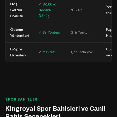
Hoş
✓ %100 +
Yeni ü
Geldin
%50-75
Bedava
teklif
Bonusu
Dönüş
Ödeme
Papara
3-5 Yöntem
✓ 8+ Yöntem
Yöntemleri
Havale
E-Spor
CS2, L
Çoğunda yok
✓ Mevcut
Bahisleri
ve dah
SPOR BAHISLERI
Kingroyal Spor Bahisleri ve Canli
Bahis Seçenekleri