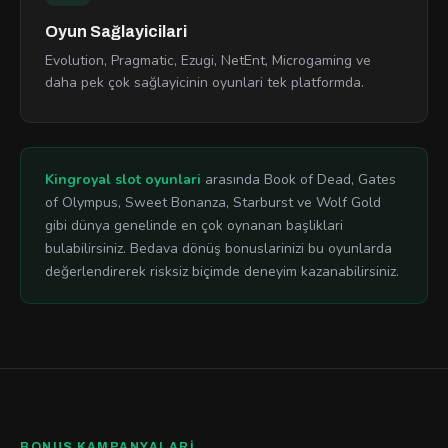
Oyun Sağlayicilari
Evolution, Pragmatic, Ezugi, NetEnt, Microgaming ve
daha pek çok sağlayicinin oyunlari tek platformda.
Kingroyal slot oyunlari
arasında Book of Dead, Gates
of Olympus, Sweet Bonanza, Starburst ve Wolf Gold
gibi dünya genelinde en çok oynanan başliklari
bulabilirsiniz. Bedava dönüş bonuslarinizi bu oyunlarda
değerlendirerek risksiz biçimde deneyim kazanabilirsiniz.
BONUS KAMPANYALARI