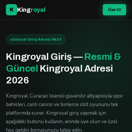
King
royal
K
Üye Ol
●
Güncel Giriş Adresi Aktif
Kingroyal Giriş —
Resmi &
Güncel
Kingroyal Adresi
2026
Kingroyal, Curacao lisansli güvenilir altyapisiyla spor
bahisleri, canli casino ve binlerce slot oyununu tek
platformda sunar. Kingroyal giriş yapmak için
aşağidaki butonu kullanin, aninda üye olun ve özel
hoş geldin bonusunuzu talep edin.