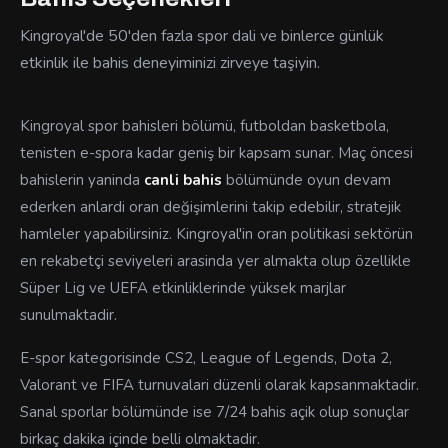
Kingroyal'de 50'den fazla spor dali ve binlerce günlük
etkinlik ile bahis deneyiminizi zirveye taşiyin.
Kingroyal spor bahisleri bölümü, futboldan basketbola,
tenisten e-spora kadar geniş bir kapsam sunar. Maç öncesi
bahislerin yaninda
canli bahis
bölümünde oyun devam
ederken anlardi oran değişimlerini takip edebilir, stratejik
hamleler yapabilirsiniz. Kingroyal'in oran politikasi sektörün
en rekabetçi seviyeleri arasinda yer almakta olup özellikle
Süper Lig ve UEFA etkinliklerinde yüksek marjlar
sunulmaktadir.
E-spor kategorisinde CS2, League of Legends, Dota 2,
Valorant ve FIFA turnuvalari düzenli olarak kapsanmaktadir.
Sanal sporlar bölümünde ise 7/24 bahis açik olup sonuçlar
birkaç dakika içinde belli olmaktadir.