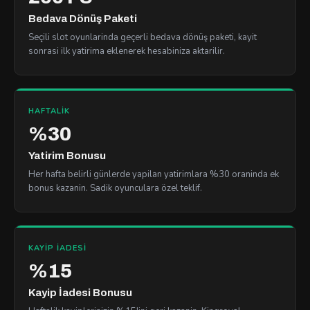
Bedava Dönüş Paketi
Seçili slot oyunlarinda geçerli bedava dönüş paketi, kayit
sonrasi ilk yatirima eklenerek hesabiniza aktarilir.
HAFTALIK
%30
Yatirim Bonusu
Her hafta belirli günlerde yapilan yatirimlara %30 oraninda ek
bonus kazanin. Sadik oyunculara özel teklif.
KAYIP İADESI
%15
Kayip İadesi Bonusu