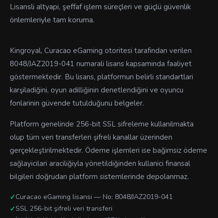
Lisansli altyapi, şeffaf işlem süreçleri ve güçlü güvenlik
önlemleriyle tam koruma.
Kingroyal, Curacao eGaming otoritesi tarafindan verilen
8048/JAZ2019-041 numarali lisans kapsaminda faaliyet
göstermektedir. Bu lisans, platformun belirli standartlari
karşiladiğini, oyun adilliğinin denetlendiğini ve oyuncu
fonlarinin güvende tutulduğunu belgeler.
Platform genelinde 256-bit SSL sifreleme kullanilmakta
olup tüm veri transferleri şifreli kanallar üzerinden
gerçekleştirilmektedir. Ödeme işlemleri ise bağimsiz ödeme
sağlayicilari araciliğiyla yönetildiğinden kullanici finansal
bilgileri doğrudan platform sistemlerinde depolanmaz.
Curacao eGaming lisansi — No: 8048/JAZ2019-041
SSL 256-bit şifreli veri transferi