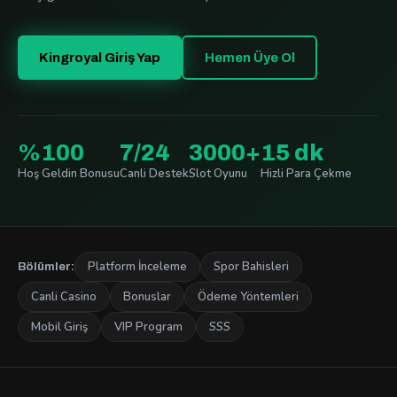
Kingroyal Giriş Yap
Hemen Üye Ol
%100
7/24
3000+
15 dk
Hoş Geldin Bonusu
Canli Destek
Slot Oyunu
Hizli Para Çekme
Platform İnceleme
Spor Bahisleri
Bölümler:
Canli Casino
Bonuslar
Ödeme Yöntemleri
Mobil Giriş
VIP Program
SSS