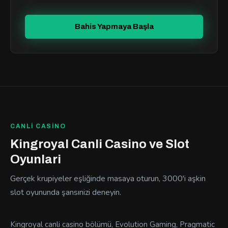
Bahis Yapmaya Başla
CANLI CASINO
Kingroyal Canli Casino ve Slot
Oyunlari
Gerçek krupiyeler eşliğinde masaya oturun, 3000'i aşkin
slot oyununda şansınizi deneyin.
Kingroyal canli casino bölümü, Evolution Gaming, Pragmatic