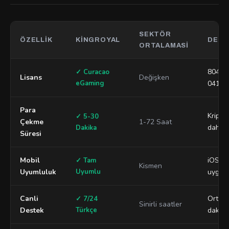
SEKTÖR
ÖZELLIK
KINGROYAL
DETA
ORTALAMASI
8048/
✓ Curacao
Lisans
Değişken
eGaming
041
Para
Kripto 
✓ 5-30
Çekme
1-72 Saat
daha hi
Dakika
Süresi
Mobil
iOS ve
✓ Tam
Kismen
Uyumluluk
Uyumlu
uygul
Canli
Ortala
✓ 7/24
Sinirli saatler
Destek
Türkçe
dakika