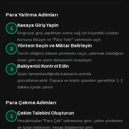
Para Yatirma Adimları
Kasaya Giriş Yapin
1
Kingroyal giriş yaptiktan sonra sağ üst köşedeki cüzdan
ikonuna tiklayin ve "Para Yatir" sekmesini açin.
Yöntem Seçin ve Miktar Belirleyin
2
Tercih ettiğiniz ödeme yöntemini seçin, yatirmak istediğiniz
tutari girin ve işlem detaylarini onaylayin.
Bakiyenizi Kontrol Edin
3
İşlem tamamlandiğinda bakiyeniz aninda
güncellenecektir. Papara ve kripto işlemleri genellikle 1-3
dakika içinde yansir.
Para Çekme Adimları
Çekim Talebini Oluşturun
1
Hesabinizdan "Para Çek" sekmesine girin, çekim yöntemini
ve tutari belirleyin, hesap bilgilerinizi girin.