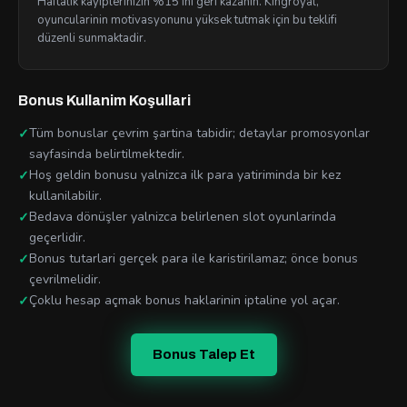
Haftalik kayiplerinizin %15'ini geri kazanin. Kingroyal,
oyuncularinin motivasyonunu yüksek tutmak için bu teklifi
düzenli sunmaktadir.
Bonus Kullanim Koşullari
Tüm bonuslar çevrim şartina tabidir; detaylar promosyonlar
sayfasinda belirtilmektedir.
Hoş geldin bonusu yalnizca ilk para yatiriminda bir kez
kullanilabilir.
Bedava dönüşler yalnizca belirlenen slot oyunlarinda
geçerlidir.
Bonus tutarlari gerçek para ile karistirilamaz; önce bonus
çevrilmelidir.
Çoklu hesap açmak bonus haklarinin iptaline yol açar.
Bonus Talep Et