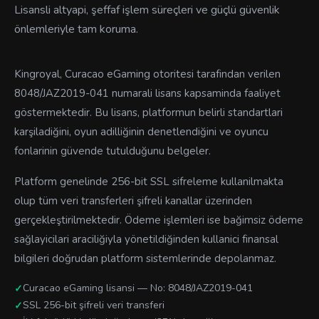
Lisansli altyapi, şeffaf işlem süreçleri ve güçlü güvenlik
önlemleriyle tam koruma.
Kingroyal, Curacao eGaming otoritesi tarafindan verilen
8048/JAZ2019-041 numarali lisans kapsaminda faaliyet
göstermektedir. Bu lisans, platformun belirli standartlari
karşiladiğini, oyun adilliğinin denetlendiğini ve oyuncu
fonlarinin güvende tutulduğunu belgeler.
Platform genelinde 256-bit SSL sifreleme kullanilmakta
olup tüm veri transferleri şifreli kanallar üzerinden
gerçekleştirilmektedir. Ödeme işlemleri ise bağimsiz ödeme
sağlayicilari araciliğiyla yönetildiğinden kullanici finansal
bilgileri doğrudan platform sistemlerinde depolanmaz.
Curacao eGaming lisansi — No: 8048/JAZ2019-041
SSL 256-bit şifreli veri transferi