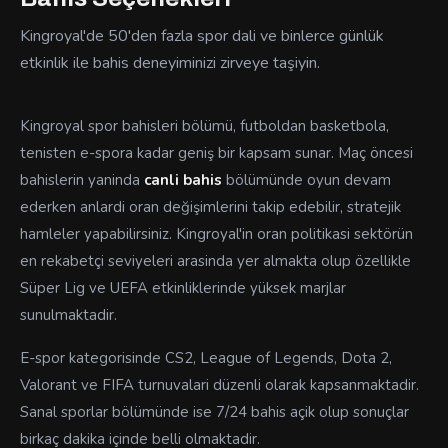
Kingroyal'de 50'den fazla spor dali ve binlerce günlük
etkinlik ile bahis deneyiminizi zirveye taşiyin.
Kingroyal spor bahisleri bölümü, futboldan basketbola,
tenisten e-spora kadar geniş bir kapsam sunar. Maç öncesi
bahislerin yaninda
canli bahis
bölümünde oyun devam
ederken anlardi oran değişimlerini takip edebilir, stratejik
hamleler yapabilirsiniz. Kingroyal'in oran politikasi sektörün
en rekabetçi seviyeleri arasinda yer almakta olup özellikle
Süper Lig ve UEFA etkinliklerinde yüksek marjlar
sunulmaktadir.
E-spor kategorisinde CS2, League of Legends, Dota 2,
Valorant ve FIFA turnuvalari düzenli olarak kapsanmaktadir.
Sanal sporlar bölümünde ise 7/24 bahis açik olup sonuçlar
birkaç dakika içinde belli olmaktadir.