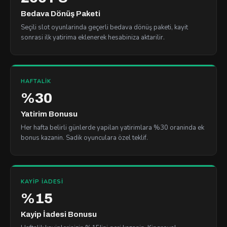
Bedava Dönüş Paketi
Seçili slot oyunlarinda geçerli bedava dönüş paketi, kayit
sonrasi ilk yatirima eklenerek hesabiniza aktarilir.
HAFTALIK
%30
Yatirim Bonusu
Her hafta belirli günlerde yapilan yatirimlara %30 oraninda ek
bonus kazanin. Sadik oyunculara özel teklif.
KAYIP İADESI
%15
Kayip İadesi Bonusu