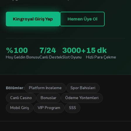
Kingroyal Giriş Yap
Hemen Üye Ol
%100
7/24
3000+
15 dk
Hoş Geldin Bonusu
Canli Destek
Slot Oyunu
Hizli Para Çekme
Platform İnceleme
Spor Bahisleri
Bölümler:
Canli Casino
Bonuslar
Ödeme Yöntemleri
Mobil Giriş
VIP Program
SSS