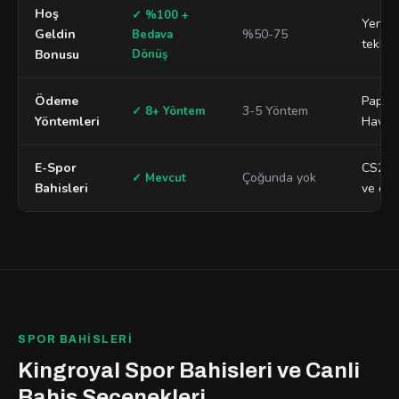
Hoş
✓ %100 +
Yeni ü
Geldin
%50-75
Bedava
teklif
Bonusu
Dönüş
Ödeme
Papara
3-5 Yöntem
✓ 8+ Yöntem
Yöntemleri
Havale
E-Spor
CS2, L
Çoğunda yok
✓ Mevcut
Bahisleri
ve dah
SPOR BAHISLERI
Kingroyal Spor Bahisleri ve Canli
Bahis Seçenekleri