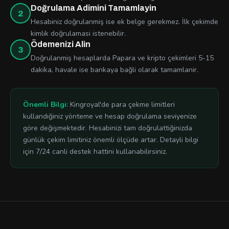
Doğrulama Adimini Tamamlayin
2
Hesabiniz doğrulanmiş ise ek belge gerekmez. İlk çekimde
kimlik doğrulamasi istenebilir.
Ödemenizi Alin
3
Doğrulanmiş hesaplarda Papara ve kripto çekimleri 5-15
dakika, havale ise bankaya bağli olarak tamamlanir.
Önemli Bilgi:
Kingroyal'de para çekme limitleri
kullandığiniz yönteme ve hesap doğrulama seviyenize
göre değişmektedir. Hesabinizi tam doğrulattiğinizda
günlük çekim limitiniz önemli ölçüde artar. Detayli bilgi
için 7/24 canli destek hattini kullanabilirsiniz.