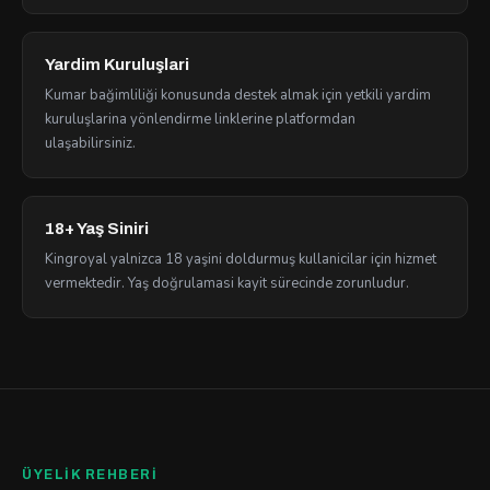
Yardim Kuruluşlari
Kumar bağimliliği konusunda destek almak için yetkili yardim
kuruluşlarina yönlendirme linklerine platformdan
ulaşabilirsiniz.
18+ Yaş Siniri
Kingroyal yalnizca 18 yaşini doldurmuş kullanicilar için hizmet
vermektedir. Yaş doğrulamasi kayit sürecinde zorunludur.
ÜYELIK REHBERI