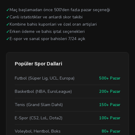
Maç başlamadan önce 500'den fazla pazar seçeneği
Canli istatistikler ve anlardi skor takibi
Kombine bahis kuponlari ve özel oran artişlari
Erken ödeme ve bahis iptal seçenekleri
E-spor ve sanal spor bahisleri 7/24 açik
Popüler Spor Dallari
Futbol (Süper Lig, UCL, Europa)
500+ Pazar
Basketbol (NBA, EuroLeague)
200+ Pazar
Tenis (Grand Slam Dahil)
150+ Pazar
E-Spor (CS2, LoL, Dota2)
100+ Pazar
Voleybol, Hentbol, Boks
80+ Pazar