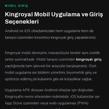
MOBIL GIRIŞ
Kingroyal Mobil Uygulama ve Giriş
Seçenekleri
Android ve iOS cihazlarinizdan hem uygulama hem de
tarayici üzerinden kesintisiz kingroyal giriş yapabilirsiniz.
Kingroyal mobil deneyimi, masaüstüyle birebir aynı özellik
setini sunmaktadir. Mobil tarayici üzerinden
kingroyal giriş
yaptiğinizda tam işlevsel bir arayüzle karşilaşirsiniz. Özel
mobil uygulama ise bildirim yönetimi, biyometrik giriş ve
optimize edilmiş pil kullanimi gibi ek kolayliklar sağlar.
Uygulama APK dosyasi Android cihazlar için doğrudan
Kingroyal'in resmi sitesinden indirilebilir. iOS kullanicilar ise
App Store üzerinden veya web uygulamasi (PWA)