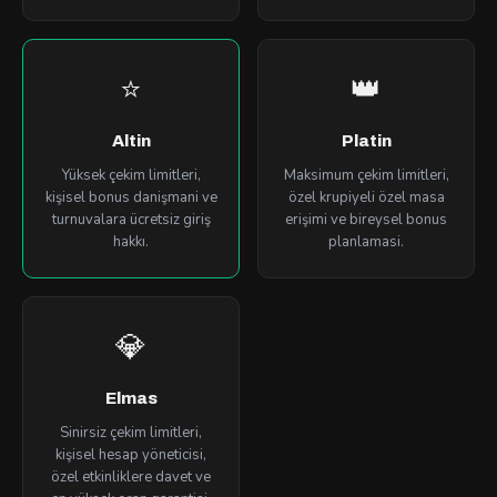
⭐
👑
Altin
Platin
Yüksek çekim limitleri,
Maksimum çekim limitleri,
kişisel bonus danişmani ve
özel krupiyeli özel masa
turnuvalara ücretsiz giriş
erişimi ve bireysel bonus
hakkı.
planlamasi.
💎
Elmas
Sinirsiz çekim limitleri,
kişisel hesap yöneticisi,
özel etkinliklere davet ve