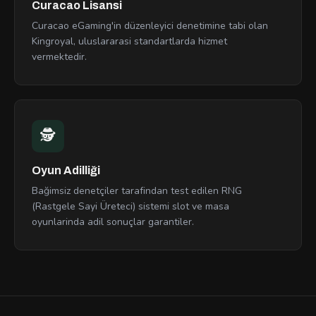
Curacao Lisansi
Curacao eGaming'in düzenleyici denetimine tabi olan
Kingroyal, uluslararasi standartlarda hizmet
vermektedir.
🕵
Oyun Adilliği
Bağimsiz denetçiler tarafindan test edilen RNG
(Rastgele Sayi Üreteci) sistemi slot ve masa
oyunlarinda adil sonuçlar garantiler.