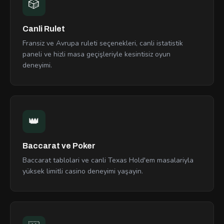
🎲
Canli Rulet
Fransiz ve Avrupa ruleti seçenekleri, canli istatistik
paneli ve hizli masa geçişleriyle kesintisiz oyun
deneyimi.
👑
Baccarat ve Poker
Baccarat tablolari ve canli Texas Hold'em masalariyla
yüksek limitli casino deneyimi yaşayin.