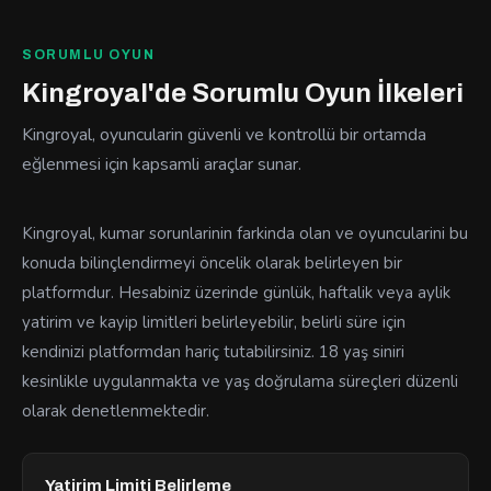
SORUMLU OYUN
Kingroyal'de Sorumlu Oyun İlkeleri
Kingroyal, oyuncularin güvenli ve kontrollü bir ortamda
eğlenmesi için kapsamli araçlar sunar.
Kingroyal, kumar sorunlarinin farkinda olan ve oyuncularini bu
konuda bilinçlendirmeyi öncelik olarak belirleyen bir
platformdur. Hesabiniz üzerinde günlük, haftalik veya aylik
yatirim ve kayip limitleri belirleyebilir, belirli süre için
kendinizi platformdan hariç tutabilirsiniz. 18 yaş siniri
kesinlikle uygulanmakta ve yaş doğrulama süreçleri düzenli
olarak denetlenmektedir.
Yatirim Limiti Belirleme