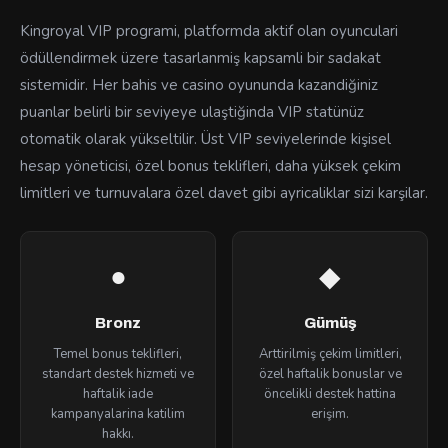
Kingroyal VIP programi, platformda aktif olan oyunculari
ödüllendirmek üzere tasarlanmiş kapsamli bir sadakat
sistemidir. Her bahis ve casino oyununda kazandiğiniz
puanlar belirli bir seviyeye ulaştiğinda VIP statünüz
otomatik olarak yükseltilir. Üst VIP seviyelerinde kişisel
hesap yöneticisi, özel bonus teklifleri, daha yüksek çekim
limitleri ve turnuvalara özel davet gibi ayricaliklar sizi karşilar.
●
◆
Bronz
Gümüş
Temel bonus teklifleri,
Arttirilmiş çekim limitleri,
standart destek hizmeti ve
özel haftalik bonuslar ve
haftalik iade
öncelikli destek hattina
kampanyalarina katilim
erişim.
hakkı.