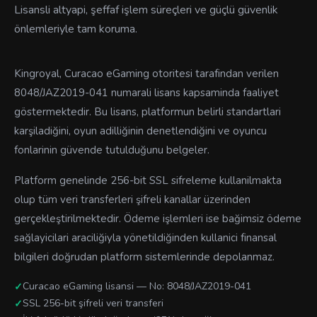
Lisansli altyapi, şeffaf işlem süreçleri ve güçlü güvenlik
önlemleriyle tam koruma.
Kingroyal, Curacao eGaming otoritesi tarafindan verilen
8048/JAZ2019-041 numarali lisans kapsaminda faaliyet
göstermektedir. Bu lisans, platformun belirli standartlari
karşiladiğini, oyun adilliğinin denetlendiğini ve oyuncu
fonlarinin güvende tutulduğunu belgeler.
Platform genelinde 256-bit SSL sifreleme kullanilmakta
olup tüm veri transferleri şifreli kanallar üzerinden
gerçekleştirilmektedir. Ödeme işlemleri ise bağimsiz ödeme
sağlayicilari araciliğiyla yönetildiğinden kullanici finansal
bilgileri doğrudan platform sistemlerinde depolanmaz.
Curacao eGaming lisansi — No: 8048/JAZ2019-041
SSL 256-bit şifreli veri transferi