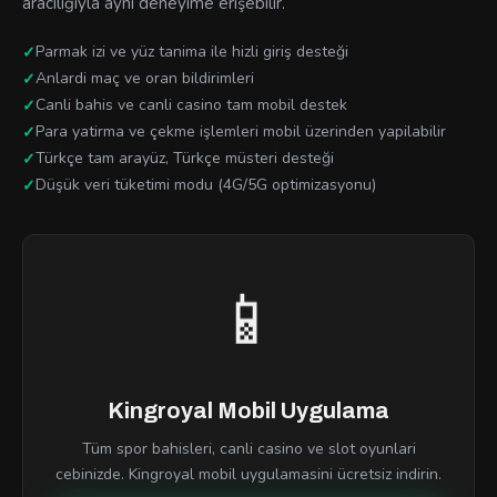
araciliğiyla aynı deneyime erişebilir.
Parmak izi ve yüz tanima ile hizli giriş desteği
Anlardi maç ve oran bildirimleri
Canli bahis ve canli casino tam mobil destek
Para yatirma ve çekme işlemleri mobil üzerinden yapilabilir
Türkçe tam arayüz, Türkçe müsteri desteği
Düşük veri tüketimi modu (4G/5G optimizasyonu)
📱
Kingroyal Mobil Uygulama
Tüm spor bahisleri, canli casino ve slot oyunlari
cebinizde. Kingroyal mobil uygulamasini ücretsiz indirin.