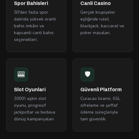
Spor Bahisleri
Canli Casino
50'den fazla spor
Gerçek krupiyeler
dalinda yüksek oranli
eşliğinde rulet,
bahis imkâni ve
blackjack, baccarat ve
kapsamli canli bahis
poker masalari.
seçenekleri.
🎰
🛡
Slot Oyunlari
Güvenli Platform
3000'i aşkin slot
Curacao lisansi, SSL
oyunu, progresif
sifreleme ve şeffaf
jackpotlar ve bedava
ödeme süreçleriyle
dönüş kampanyalari.
tam güvenlik.