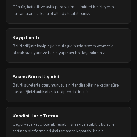
Günlük, haftalik ve aylik para yatirma limitleri belirleyerek
harcamalarinizi kontrol altinda tutabilirsiniz.
Kayip Limiti
Belirlediğiniz kayip eşiğine ulaştiğinizda sistem otomatik
olarak sizi uyarır ve bahis yapmayi kısitlayabilirsiniz.
Seans Süresi Uyarisi
Belirli sürelerle oturumunuzu sinirlandirabilir, ne kadar süre
harcadiğinizi anlık olarak takip edebilirsiniz.
Kendini Hariç Tutma
Geçici veya kalici olarak hesabinizi askiya alabilir, bu süre
zarfinda platforma erişimi tamamen kapatabilirsiniz.