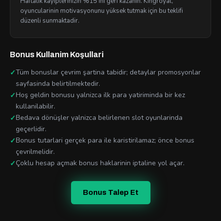
Haftalik kayiplerinizin %15'ini geri kazanin. Kingroyal,
oyuncularinin motivasyonunu yüksek tutmak için bu teklifi
düzenli sunmaktadir.
Bonus Kullanim Koşullari
Tüm bonuslar çevrim şartina tabidir; detaylar promosyonlar
sayfasinda belirtilmektedir.
Hoş geldin bonusu yalnizca ilk para yatiriminda bir kez
kullanilabilir.
Bedava dönüşler yalnizca belirlenen slot oyunlarinda
geçerlidir.
Bonus tutarlari gerçek para ile karistirilamaz; önce bonus
çevrilmelidir.
Çoklu hesap açmak bonus haklarinin iptaline yol açar.
Bonus Talep Et