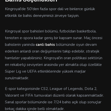
Kingroyal'de 50'den fazla spor dali ve binlerce günlük
etkinlik ile bahis deneyiminizi zirveye taşiyin.
Kingroyal spor bahisleri bölümü, futboldan basketbola,
tenisten e-spora kadar geniş bir kapsam sunar. Maç öncesi
bahislerin yaninda
canli bahis
bölümünde oyun devam
ederken anlardi oran değişimlerini takip edebilir, stratejik
hamleler yapabilirsiniz. Kingroyal'in oran politikasi sektörün
en rekabetçi seviyeleri arasinda yer almakta olup özellikle
Süper Lig ve UEFA etkinliklerinde yüksek marjlar
sunulmaktadir.
E-spor kategorisinde CS2, League of Legends, Dota 2,
Valorant ve FIFA turnuvalari düzenli olarak kapsanmaktadir.
Sanal sporlar bölümünde ise 7/24 bahis açik olup sonuçlar
birkaç dakika içinde belli olmaktadir.