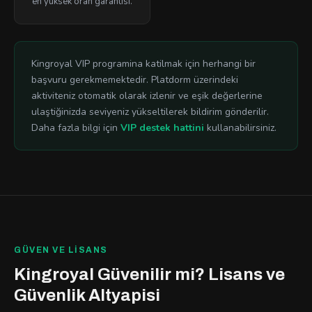
en yüksek oran garantisi.
Kingroyal VIP programina katilmak için herhangi bir
başvuru gerekmemektedir. Platdorm üzerindeki
aktiviteniz otomatik olarak izlenir ve eşik değerlerine
ulaştiğinizda seviyeniz yükseltilerek bildirim gönderilir.
Daha fazla bilgi için
VIP destek hattini
kullanabilirsiniz.
GÜVEN VE LISANS
Kingroyal Güvenilir mi? Lisans ve
Güvenlik Altyapisi