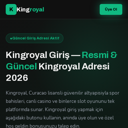
King
royal
K
Üye Ol
●
Güncel Giriş Adresi Aktif
Kingroyal Giriş —
Resmi &
Güncel
Kingroyal Adresi
2026
Kingroyal, Curacao lisansli güvenilir altyapisiyla spor
bahisleri, canli casino ve binlerce slot oyununu tek
platformda sunar. Kingroyal giriş yapmak için
aşağidaki butonu kullanin, aninda üye olun ve özel
hoş geldin bonusunuzu talep edin.