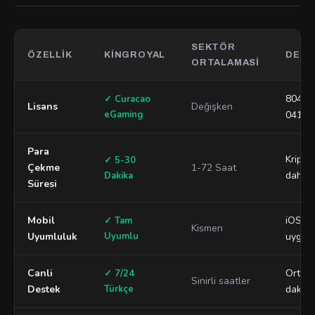
SEKTÖR
ÖZELLIK
KINGROYAL
DETA
ORTALAMASI
8048/
✓ Curacao
Lisans
Değişken
eGaming
041
Para
Kripto 
✓ 5-30
Çekme
1-72 Saat
daha hi
Dakika
Süresi
Mobil
iOS ve
✓ Tam
Kismen
Uyumluluk
Uyumlu
uygul
Canli
Ortala
✓ 7/24
Sinirli saatler
Destek
Türkçe
dakika