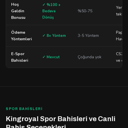
Hoş
✓ %100 +
Yeni ü
Geldin
%50-75
Bedava
teklif
Bonusu
Dönüş
Ödeme
Papara
3-5 Yöntem
✓ 8+ Yöntem
Yöntemleri
Havale
E-Spor
CS2, L
Çoğunda yok
✓ Mevcut
Bahisleri
ve dah
SPOR BAHISLERI
Kingroyal Spor Bahisleri ve Canli
Bahis Seçenekleri