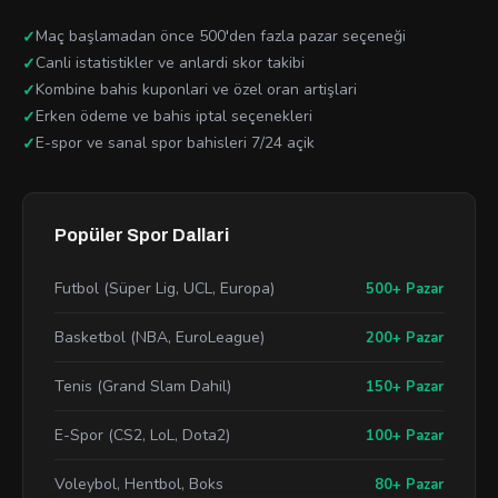
Maç başlamadan önce 500'den fazla pazar seçeneği
Canli istatistikler ve anlardi skor takibi
Kombine bahis kuponlari ve özel oran artişlari
Erken ödeme ve bahis iptal seçenekleri
E-spor ve sanal spor bahisleri 7/24 açik
Popüler Spor Dallari
Futbol (Süper Lig, UCL, Europa)
500+ Pazar
Basketbol (NBA, EuroLeague)
200+ Pazar
Tenis (Grand Slam Dahil)
150+ Pazar
E-Spor (CS2, LoL, Dota2)
100+ Pazar
Voleybol, Hentbol, Boks
80+ Pazar