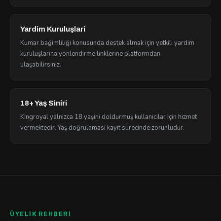
Yardim Kuruluşlari
Kumar bağimliliği konusunda destek almak için yetkili yardim
kuruluşlarina yönlendirme linklerine platformdan
ulaşabilirsiniz.
18+ Yaş Siniri
Kingroyal yalnizca 18 yaşini doldurmuş kullanicilar için hizmet
vermektedir. Yaş doğrulamasi kayit sürecinde zorunludur.
ÜYELIK REHBERI