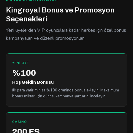
Kingroyal Bonus ve Promosyon
Seçenekleri
Yeni üyelerden VIP oyunculara kadar herkes için özel bonus
kampanyalari ve düzenli promosyonlar.
YENI ÜYE
%100
Hoş Geldin Bonusu
İlk para yatiriminiza %100 oraninda bonus ekleyin. Maksimum
bonus miktari için güncel kampanya şartlarini inceleyin.
CASINO
200 FS