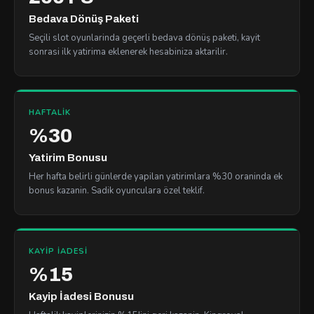
Bedava Dönüş Paketi
Seçili slot oyunlarinda geçerli bedava dönüş paketi, kayit
sonrasi ilk yatirima eklenerek hesabiniza aktarilir.
HAFTALIK
%30
Yatirim Bonusu
Her hafta belirli günlerde yapilan yatirimlara %30 oraninda ek
bonus kazanin. Sadik oyunculara özel teklif.
KAYIP İADESI
%15
Kayip İadesi Bonusu