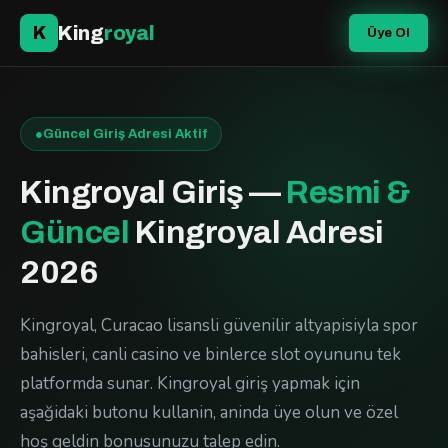
King
royal
K
Üye Ol
●
Güncel Giriş Adresi Aktif
Kingroyal Giriş —
Resmi &
Güncel
Kingroyal Adresi
2026
Kingroyal, Curacao lisansli güvenilir altyapisiyla spor
bahisleri, canli casino ve binlerce slot oyununu tek
platformda sunar. Kingroyal giriş yapmak için
aşağidaki butonu kullanin, aninda üye olun ve özel
hoş geldin bonusunuzu talep edin.