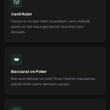
🎲
Canli Rulet
Fransiz ve Avrupa ruleti seçenekleri, canli istatistik
paneli ve hizli masa geçişleriyle kesintisiz oyun
deneyimi.
👑
Baccarat ve Poker
Baccarat tablolari ve canli Texas Hold'em masalariyla
yüksek limitli casino deneyimi yaşayin.