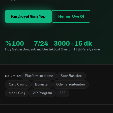
Kingroyal Giriş Yap
Hemen Üye Ol
%100
7/24
3000+
15 dk
Hoş Geldin Bonusu
Canli Destek
Slot Oyunu
Hizli Para Çekme
Platform İnceleme
Spor Bahisleri
Bölümler:
Canli Casino
Bonuslar
Ödeme Yöntemleri
Mobil Giriş
VIP Program
SSS