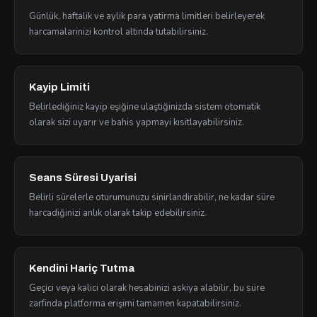
Günlük, haftalik ve aylik para yatirma limitleri belirleyerek
harcamalarinizi kontrol altinda tutabilirsiniz.
Kayip Limiti
Belirlediğiniz kayip eşiğine ulaştiğinizda sistem otomatik
olarak sizi uyarır ve bahis yapmayi kısitlayabilirsiniz.
Seans Süresi Uyarisi
Belirli sürelerle oturumunuzu sinirlandirabilir, ne kadar süre
harcadiğinizi anlık olarak takip edebilirsiniz.
Kendini Hariç Tutma
Geçici veya kalici olarak hesabinizi askiya alabilir, bu süre
zarfinda platforma erişimi tamamen kapatabilirsiniz.