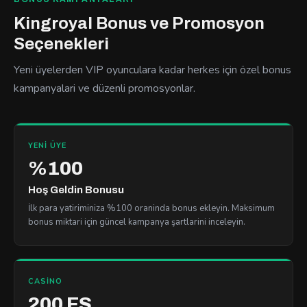
Kingroyal Bonus ve Promosyon
Seçenekleri
Yeni üyelerden VIP oyunculara kadar herkes için özel bonus
kampanyalari ve düzenli promosyonlar.
YENI ÜYE
%100
Hoş Geldin Bonusu
İlk para yatiriminiza %100 oraninda bonus ekleyin. Maksimum
bonus miktari için güncel kampanya şartlarini inceleyin.
CASINO
200 FS