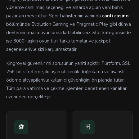
yüzlerce canli maç seçeneği ve anlarda açilan yeni bahis
pazarlari mevcuttur. Spor bahislerinin yaninda
canli casino
bölümünde Evolution Gaming ve Pragmatic Play gibi dünya
devlerinin masa oyunlarina katilabilirsiniz. Slot kategorisinde
ise 3000'i aşkin oyun titri, farklı temalar ve jackpot
seçenekleriyle sizi karşilamaktadir.
Kingroyal güvenilir mi sorusunun yaniti açiktir: Platform, SSL
256-bit sifreleme, iki aşamali kimlik doğrulama ve lisansli
ödeme altyapilariyla kullanici güvenliğini ön planda tutar.
Tüm para yatirma ve çekme işlemleri denetlenen kanallar
üzerinden gerçekleşir.
⚽
🃏