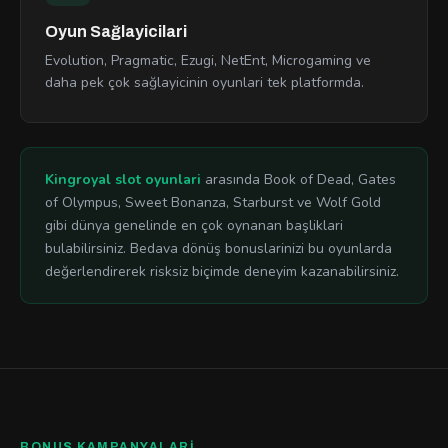
Oyun Sağlayicilari
Evolution, Pragmatic, Ezugi, NetEnt, Microgaming ve
daha pek çok sağlayicinin oyunlari tek platformda.
Kingroyal slot oyunlari
arasında Book of Dead, Gates
of Olympus, Sweet Bonanza, Starburst ve Wolf Gold
gibi dünya genelinde en çok oynanan başliklari
bulabilirsiniz. Bedava dönüş bonuslarinizi bu oyunlarda
değerlendirerek risksiz biçimde deneyim kazanabilirsiniz.
BONUS KAMPANYALARI