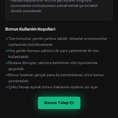
Haftalik kayiplerinizin %15'ini geri kazanin. Kingroyal,
oyuncularinin motivasyonunu yüksek tutmak için bu teklifi
düzenli sunmaktadir.
Bonus Kullanim Koşullari
Tüm bonuslar çevrim şartina tabidir; detaylar promosyonlar
sayfasinda belirtilmektedir.
Hoş geldin bonusu yalnizca ilk para yatiriminda bir kez
kullanilabilir.
Bedava dönüşler yalnizca belirlenen slot oyunlarinda
geçerlidir.
Bonus tutarlari gerçek para ile karistirilamaz; önce bonus
çevrilmelidir.
Çoklu hesap açmak bonus haklarinin iptaline yol açar.
Bonus Talep Et