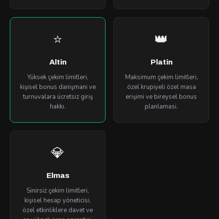
⭐
👑
Altin
Platin
Yüksek çekim limitleri,
Maksimum çekim limitleri,
kişisel bonus danişmani ve
özel krupiyeli özel masa
turnuvalara ücretsiz giriş
erişimi ve bireysel bonus
hakkı.
planlamasi.
💎
Elmas
Sinirsiz çekim limitleri,
kişisel hesap yöneticisi,
özel etkinliklere davet ve