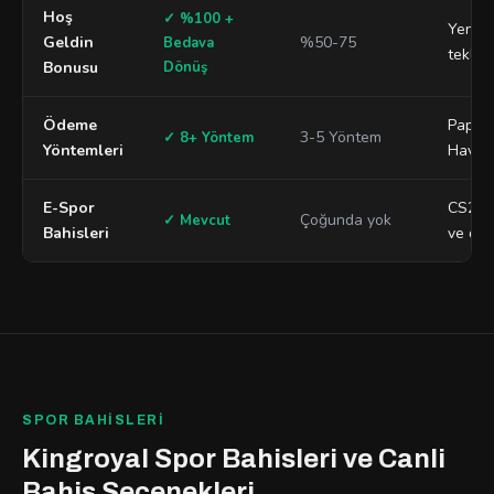
Hoş
✓ %100 +
Yeni ü
Geldin
%50-75
Bedava
teklif
Bonusu
Dönüş
Ödeme
Papara
3-5 Yöntem
✓ 8+ Yöntem
Yöntemleri
Havale
E-Spor
CS2, L
Çoğunda yok
✓ Mevcut
Bahisleri
ve dah
SPOR BAHISLERI
Kingroyal Spor Bahisleri ve Canli
Bahis Seçenekleri