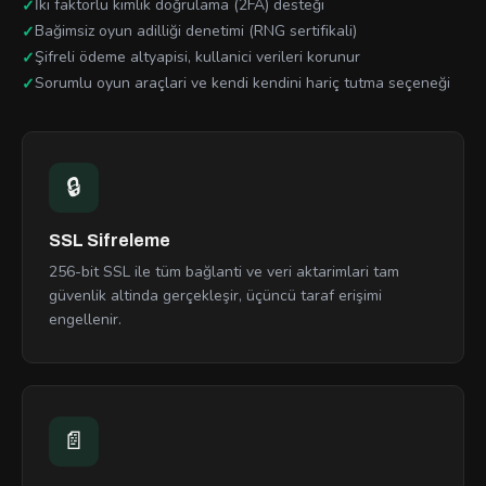
İki faktörlü kimlik doğrulama (2FA) desteği
Bağimsiz oyun adilliği denetimi (RNG sertifikali)
Şifreli ödeme altyapisi, kullanici verileri korunur
Sorumlu oyun araçlari ve kendi kendini hariç tutma seçeneği
🔒
SSL Sifreleme
256-bit SSL ile tüm bağlanti ve veri aktarimlari tam
güvenlik altinda gerçekleşir, üçüncü taraf erişimi
engellenir.
📄