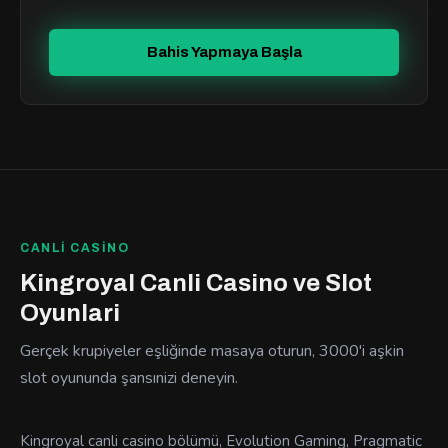
Bahis Yapmaya Başla
CANLI CASINO
Kingroyal Canli Casino ve Slot
Oyunlari
Gerçek krupiyeler eşliğinde masaya oturun, 3000'i aşkin
slot oyununda şansınizi deneyin.
Kingroyal canli casino bölümü, Evolution Gaming, Pragmatic