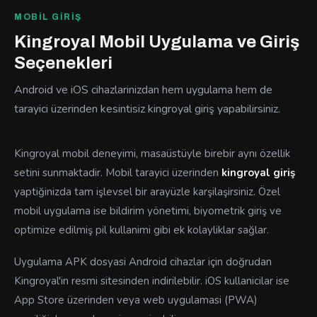
MOBIL GIRIŞ
Kingroyal Mobil Uygulama ve Giriş
Seçenekleri
Android ve iOS cihazlarinizdan hem uygulama hem de
tarayici üzerinden kesintisiz kingroyal giriş yapabilirsiniz.
Kingroyal mobil deneyimi, masaüstüyle birebir aynı özellik
setini sunmaktadir. Mobil tarayici üzerinden
kingroyal giriş
yaptiğinizda tam işlevsel bir arayüzle karşilaşirsiniz. Özel
mobil uygulama ise bildirim yönetimi, biyometrik giriş ve
optimize edilmiş pil kullanimi gibi ek kolayliklar sağlar.
Uygulama APK dosyasi Android cihazlar için doğrudan
Kingroyal'in resmi sitesinden indirilebilir. iOS kullanicilar ise
App Store üzerinden veya web uygulamasi (PWA)