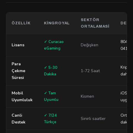
SEKTÖR
ÖZELLIK
KINGROYAL
DETA
ORTALAMASI
8048/
✓ Curacao
Lisans
Değişken
eGaming
041
Para
Kripto 
✓ 5-30
Çekme
1-72 Saat
daha hi
Dakika
Süresi
Mobil
iOS ve
✓ Tam
Kismen
Uyumluluk
Uyumlu
uygul
Canli
Ortala
✓ 7/24
Sinirli saatler
Destek
Türkçe
dakika