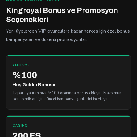
Kingroyal Bonus ve Promosyon
Seçenekleri
Yeni üyelerden VIP oyunculara kadar herkes için özel bonus
kampanyalari ve düzenli promosyonlar.
YENI ÜYE
%100
Hoş Geldin Bonusu
İlk para yatiriminiza %100 oraninda bonus ekleyin. Maksimum
bonus miktari için güncel kampanya şartlarini inceleyin.
CASINO
200 FS