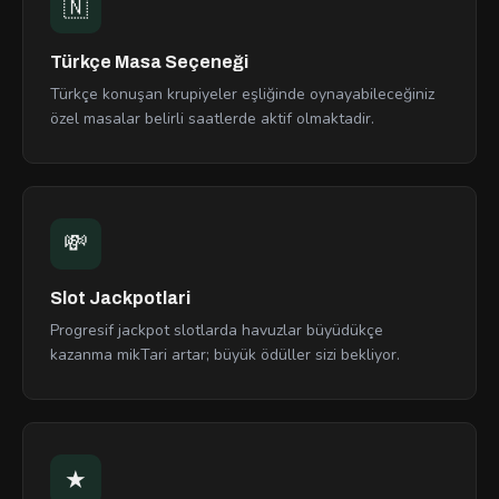
🇳
Türkçe Masa Seçeneği
Türkçe konuşan krupiyeler eşliğinde oynayabileceğiniz
özel masalar belirli saatlerde aktif olmaktadir.
💸
Slot Jackpotlari
Progresif jackpot slotlarda havuzlar büyüdükçe
kazanma mikTari artar; büyük ödüller sizi bekliyor.
★