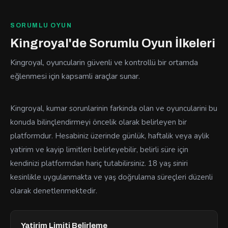
SORUMLU OYUN
Kingroyal'de Sorumlu Oyun İlkeleri
Kingroyal, oyuncularin güvenli ve kontrollü bir ortamda
eğlenmesi için kapsamli araçlar sunar.
Kingroyal, kumar sorunlarinin farkinda olan ve oyuncularini bu
konuda bilinçlendirmeyi öncelik olarak belirleyen bir
platformdur. Hesabiniz üzerinde günlük, haftalik veya aylik
yatirim ve kayip limitleri belirleyebilir, belirli süre için
kendinizi platformdan hariç tutabilirsiniz. 18 yaş siniri
kesinlikle uygulanmakta ve yaş doğrulama süreçleri düzenli
olarak denetlenmektedir.
Yatirim Limiti Belirleme