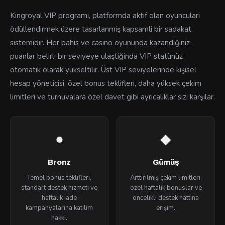
Kingroyal VIP programi, platformda aktif olan oyunculari
ödüllendirmek üzere tasarlanmiş kapsamli bir sadakat
sistemidir. Her bahis ve casino oyununda kazandiğiniz
puanlar belirli bir seviyeye ulaştiğinda VIP statünüz
otomatik olarak yükseltilir. Üst VIP seviyelerinde kişisel
hesap yöneticisi, özel bonus teklifleri, daha yüksek çekim
limitleri ve turnuvalara özel davet gibi ayricaliklar sizi karşilar.
●
◆
Bronz
Gümüş
Temel bonus teklifleri,
Arttirilmiş çekim limitleri,
standart destek hizmeti ve
özel haftalik bonuslar ve
haftalik iade
öncelikli destek hattina
kampanyalarina katilim
erişim.
hakkı.