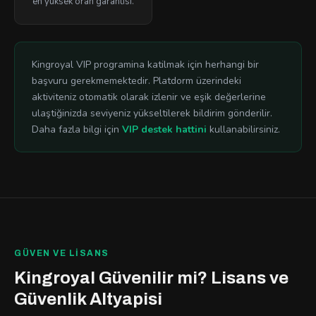
en yüksek oran garantisi.
Kingroyal VIP programina katilmak için herhangi bir
başvuru gerekmemektedir. Platdorm üzerindeki
aktiviteniz otomatik olarak izlenir ve eşik değerlerine
ulaştiğinizda seviyeniz yükseltilerek bildirim gönderilir.
Daha fazla bilgi için
VIP destek hattini
kullanabilirsiniz.
GÜVEN VE LISANS
Kingroyal Güvenilir mi? Lisans ve
Güvenlik Altyapisi