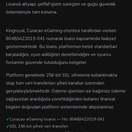
Lisansli altyapi, şeffaf işlem süreçleri ve güçlü güvenlik
önlemleriyle tam koruma.
Kingroyal, Curacao eGaming otoritesi tarafindan verilen
8048/JAZ2019-041 numarali lisans kapsaminda faaliyet
göstermektedir. Bu lisans, platformun belirli standartlari
karşiladiğini, oyun adilliğinin denetlendiğini ve oyuncu
fonlarinin güvende tutulduğunu belgeler.
Platform genelinde 256-bit SSL sifreleme kullanilmakta
olup tüm veri transferleri şifreli kanallar üzerinden
gerçekleştirilmektedir. Ödeme işlemleri ise bağimsiz ödeme
sağlayicilari araciliğiyla yönetildiğinden kullanici finansal
bilgileri doğrudan platform sistemlerinde depolanmaz.
Curacao eGaming lisansi — No: 8048/JAZ2019-041
SSL 256-bit şifreli veri transferi