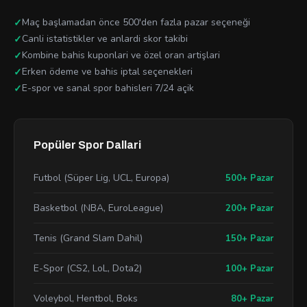
Maç başlamadan önce 500'den fazla pazar seçeneği
Canli istatistikler ve anlardi skor takibi
Kombine bahis kuponlari ve özel oran artişlari
Erken ödeme ve bahis iptal seçenekleri
E-spor ve sanal spor bahisleri 7/24 açik
Popüler Spor Dallari
Futbol (Süper Lig, UCL, Europa)
500+ Pazar
Basketbol (NBA, EuroLeague)
200+ Pazar
Tenis (Grand Slam Dahil)
150+ Pazar
E-Spor (CS2, LoL, Dota2)
100+ Pazar
Voleybol, Hentbol, Boks
80+ Pazar