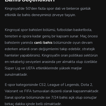
Kingroyal'de 50'den fazla spor dali ve binlerce günlük
etkinlik ile bahis deneyiminizi zirveye taşiyin.
Kingroyal spor bahisleri bölümü, futboldan basketbola,
tenisten e-spora kadar geniş bir kapsam sunar. Maç öncesi
bahislerin yaninda
canli bahis
bölümünde oyun devam
ederken anlardi oran değişimlerini takip edebilir, stratejik
hamleler yapabilirsiniz. Kingroyal'in oran politikasi sektörün
en rekabetçi seviyeleri arasinda yer almakta olup özellikle
Süper Lig ve UEFA etkinliklerinde yüksek marjlar
sunulmaktadir.
E-spor kategorisinde CS2, League of Legends, Dota 2,
Valorant ve FIFA turnuvalari düzenli olarak kapsanmaktadir.
Sanal sporlar bölümünde ise 7/24 bahis açik olup sonuçlar
birkaç dakika içinde belli olmaktadir.