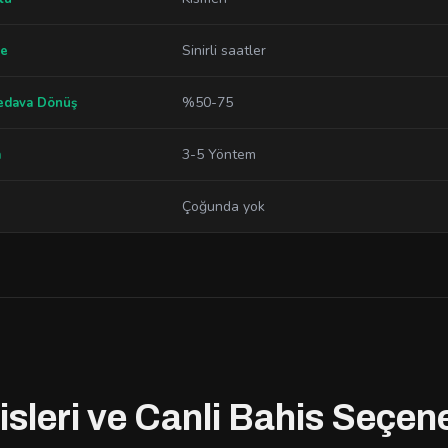
Sinirli saatler
çe
%50-75
edava Dönüş
3-5 Yöntem
m
Çoğunda yok
sleri ve Canli Bahis Seçene