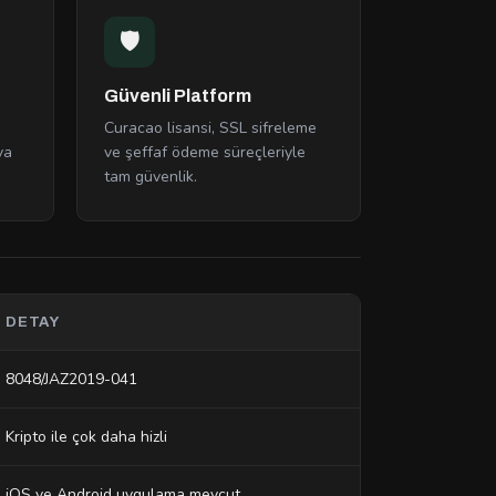
🛡
Güvenli Platform
Curacao lisansi, SSL sifreleme
va
ve şeffaf ödeme süreçleriyle
tam güvenlik.
DETAY
8048/JAZ2019-041
Kripto ile çok daha hizli
iOS ve Android uygulama mevcut