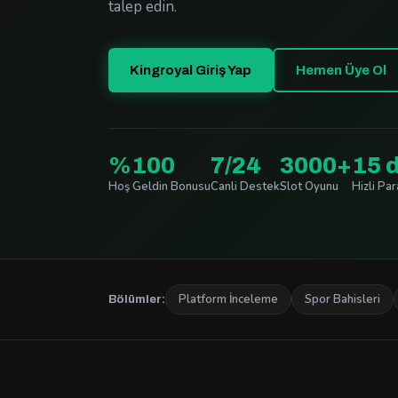
talep edin.
Kingroyal Giriş Yap
Hemen Üye Ol
%100
7/24
3000+
15 
Hoş Geldin Bonusu
Canli Destek
Slot Oyunu
Hizli Pa
Platform İnceleme
Spor Bahisleri
Bölümler: