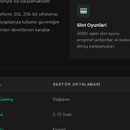
eriyle sizi karşilamaktadir.
🎰
latform, SSL 256-bit sifreleme,
apilariyla kullanici güvenliğini
Slot Oyunlari
mleri denetlenen kanallar
3000'i aşkin slot oyunu,
progresif jackpotlar ve beda
dönüş kampanyalari.
L
SEKTÖR ORTALAMASI
Değişken
eGaming
1-72 Saat
ka
Kismen
lu