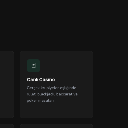
🃏
Canli Casino
Gerçek krupiyeler eşliğinde
e
rulet, blackjack, baccarat ve
poker masalari.