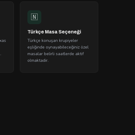
🇳
Türkçe Masa Seçeneği
exas
Türkçe konuşan krupiyeler
eşliğinde oynayabileceğiniz özel
.
masalar belirli saatlerde aktif
olmaktadir.