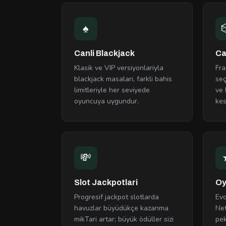
♠
Canli Blackjack
Ca
Klasik ve VIP versiyonlariyla
Fra
blackjack masalari, farkli bahis
seç
limitleriyle her seviyede
ve 
oyuncuya uygundur.
kes
💸
Slot Jackpotlari
Oy
Progresif jackpot slotlarda
Evo
havuzlar büyüdükçe kazanma
Net
mikTari artar; büyük ödüller sizi
pek