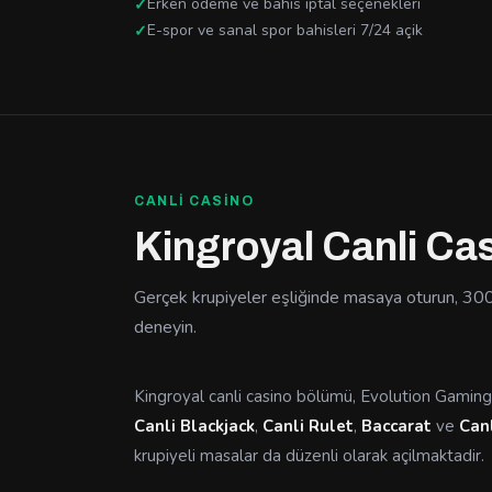
Erken ödeme ve bahis iptal seçenekleri
E-spor ve sanal spor bahisleri 7/24 açik
CANLI CASINO
Kingroyal Canli Cas
Gerçek krupiyeler eşliğinde masaya oturun, 3000
deneyin.
Kingroyal canli casino bölümü, Evolution Gaming, 
Canli Blackjack
,
Canli Rulet
,
Baccarat
ve
Can
krupiyeli masalar da düzenli olarak açilmaktadir.