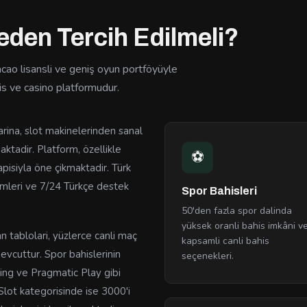
eden Tercih Edilmeli?
acao lisansli ve geniş oyun portföyüyle
is ve casino platformudur.
arina, slot makinelerinden sanal
ktadir. Platform, özellikle
⚽
yapisiyla öne çikmaktadir. Türk
emleri ve 7/24 Türkçe destek
Spor Bahisleri
50'den fazla spor dalinda
yüksek oranli bahis imkâni v
 tablolari, yüzlerce canli maç
kapsamli canli bahis
evcuttur. Spor bahislerinin
seçenekleri.
g ve Pragmatic Play gibi
 Slot kategorisinde ise 3000'i