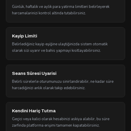
Günlük, haftalik ve aylik para yatirma limitleri belirleyerek
harcamalarinizi kontrol altinda tutabilirsiniz.
Kayip Limiti
Belirlediğiniz kayip eşiğine ulaştiğinizda sistem otomatik
olarak sizi uyarır ve bahis yapmayi kısitlayabilirsiniz.
Seans Süresi Uyarisi
Belirli sürelerle oturumunuzu sinirlandirabilir, ne kadar süre
harcadiğinizi anlık olarak takip edebilirsiniz.
Kendini Hariç Tutma
Geçici veya kalici olarak hesabinizi askiya alabilir, bu süre
zarfinda platforma erişimi tamamen kapatabilirsiniz.