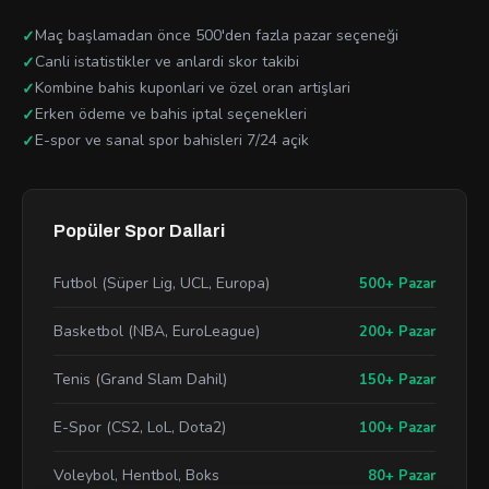
Maç başlamadan önce 500'den fazla pazar seçeneği
Canli istatistikler ve anlardi skor takibi
Kombine bahis kuponlari ve özel oran artişlari
Erken ödeme ve bahis iptal seçenekleri
E-spor ve sanal spor bahisleri 7/24 açik
Popüler Spor Dallari
Futbol (Süper Lig, UCL, Europa)
500+ Pazar
Basketbol (NBA, EuroLeague)
200+ Pazar
Tenis (Grand Slam Dahil)
150+ Pazar
E-Spor (CS2, LoL, Dota2)
100+ Pazar
Voleybol, Hentbol, Boks
80+ Pazar