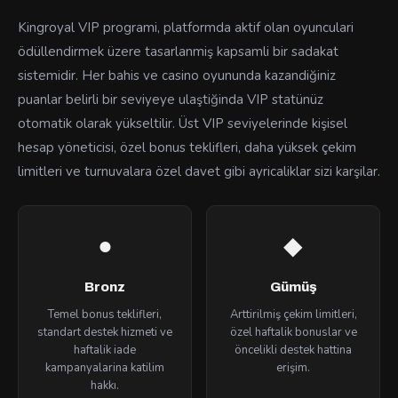
Kingroyal VIP programi, platformda aktif olan oyunculari
ödüllendirmek üzere tasarlanmiş kapsamli bir sadakat
sistemidir. Her bahis ve casino oyununda kazandiğiniz
puanlar belirli bir seviyeye ulaştiğinda VIP statünüz
otomatik olarak yükseltilir. Üst VIP seviyelerinde kişisel
hesap yöneticisi, özel bonus teklifleri, daha yüksek çekim
limitleri ve turnuvalara özel davet gibi ayricaliklar sizi karşilar.
●
◆
Bronz
Gümüş
Temel bonus teklifleri,
Arttirilmiş çekim limitleri,
standart destek hizmeti ve
özel haftalik bonuslar ve
haftalik iade
öncelikli destek hattina
kampanyalarina katilim
erişim.
hakkı.