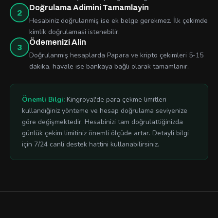
Doğrulama Adimini Tamamlayin
2
Hesabiniz doğrulanmiş ise ek belge gerekmez. İlk çekimde
kimlik doğrulamasi istenebilir.
Ödemenizi Alin
3
Doğrulanmiş hesaplarda Papara ve kripto çekimleri 5-15
dakika, havale ise bankaya bağli olarak tamamlanir.
Önemli Bilgi:
Kingroyal'de para çekme limitleri
kullandığiniz yönteme ve hesap doğrulama seviyenize
göre değişmektedir. Hesabinizi tam doğrulattiğinizda
günlük çekim limitiniz önemli ölçüde artar. Detayli bilgi
için 7/24 canli destek hattini kullanabilirsiniz.