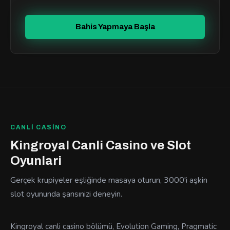
Bahis Yapmaya Başla
CANLI CASINO
Kingroyal Canli Casino ve Slot
Oyunlari
Gerçek krupiyeler eşliğinde masaya oturun, 3000'i aşkin
slot oyununda şansınizi deneyin.
Kingroyal canli casino bölümü, Evolution Gaming, Pragmatic