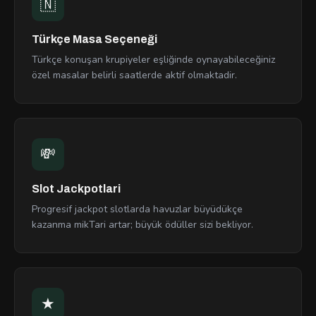
🇳
Türkçe Masa Seçeneği
Türkçe konuşan krupiyeler eşliğinde oynayabileceğiniz
özel masalar belirli saatlerde aktif olmaktadir.
💸
Slot Jackpotlari
Progresif jackpot slotlarda havuzlar büyüdükçe
kazanma mikTari artar; büyük ödüller sizi bekliyor.
★