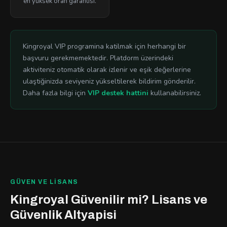
en yüksek oran garantisi.
Kingroyal VIP programina katilmak için herhangi bir
başvuru gerekmemektedir. Platdorm üzerindeki
aktiviteniz otomatik olarak izlenir ve eşik değerlerine
ulaştiğinizda seviyeniz yükseltilerek bildirim gönderilir.
Daha fazla bilgi için
VIP destek hattini
kullanabilirsiniz.
GÜVEN VE LISANS
Kingroyal Güvenilir mi? Lisans ve
Güvenlik Altyapisi