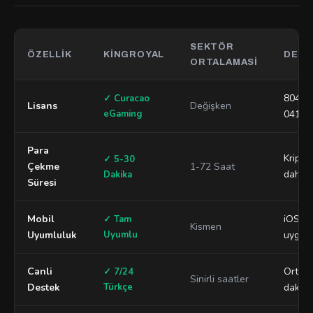
SEKTÖR
ÖZELLIK
KINGROYAL
DETA
ORTALAMASI
8048/
✓ Curacao
Lisans
Değişken
eGaming
041
Para
Kripto 
✓ 5-30
Çekme
1-72 Saat
daha hi
Dakika
Süresi
Mobil
iOS ve
✓ Tam
Kismen
Uyumluluk
Uyumlu
uygul
Canli
Ortala
✓ 7/24
Sinirli saatler
Destek
Türkçe
dakika