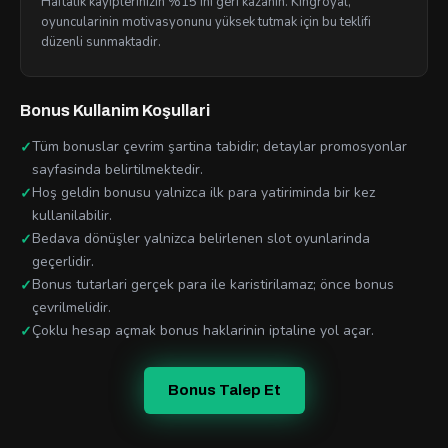
Haftalik kayiplerinizin %15'ini geri kazanin. Kingroyal,
oyuncularinin motivasyonunu yüksek tutmak için bu teklifi
düzenli sunmaktadir.
Bonus Kullanim Koşullari
Tüm bonuslar çevrim şartina tabidir; detaylar promosyonlar
sayfasinda belirtilmektedir.
Hoş geldin bonusu yalnizca ilk para yatiriminda bir kez
kullanilabilir.
Bedava dönüşler yalnizca belirlenen slot oyunlarinda
geçerlidir.
Bonus tutarlari gerçek para ile karistirilamaz; önce bonus
çevrilmelidir.
Çoklu hesap açmak bonus haklarinin iptaline yol açar.
Bonus Talep Et