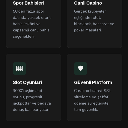
Spor Bahisleri
Canli Casino
50'den fazla spor
Gerçek krupiyeler
dalinda yüksek oranli
eşliğinde rulet,
bahis imkâni ve
blackjack, baccarat ve
kapsamli canli bahis
poker masalari.
seçenekleri.
🎰
🛡
Slot Oyunlari
Güvenli Platform
3000'i aşkin slot
Curacao lisansi, SSL
oyunu, progresif
sifreleme ve şeffaf
jackpotlar ve bedava
ödeme süreçleriyle
dönüş kampanyalari.
tam güvenlik.