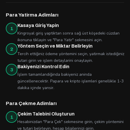
Para Yatirma Adimları
Kasaya Giriş Yapin
1
Kingroyal giriş yaptiktan sonra sağ üst köşedeki cüzdan
ikonuna tiklayin ve "Para Yatir" sekmesini açin.
Yöntem Seçin ve Miktar Belirleyin
2
Tercih ettiğiniz ödeme yöntemini seçin, yatirmak istediğiniz
tutari girin ve işlem detaylarini onaylayin.
Bakiyenizi Kontrol Edin
3
İşlem tamamlandiğinda bakiyeniz aninda
güncellenecektir. Papara ve kripto işlemleri genellikle 1-3
dakika içinde yansir.
Para Çekme Adimları
Çekim Talebini Oluşturun
1
Hesabinizdan "Para Çek" sekmesine girin, çekim yöntemini
ve tutari belirleyin, hesap bilgilerinizi girin.