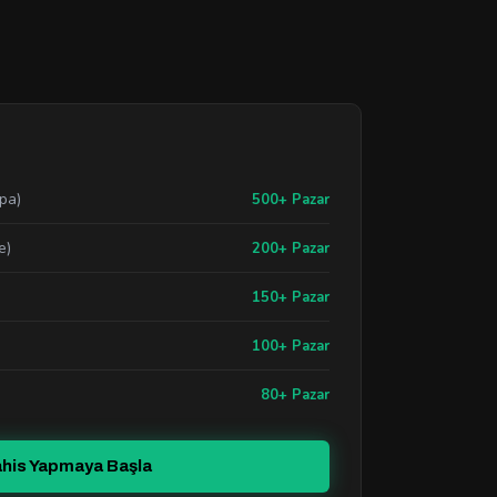
pa)
500+ Pazar
e)
200+ Pazar
150+ Pazar
100+ Pazar
80+ Pazar
his Yapmaya Başla