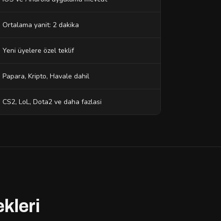
Ortalama yanit: 2 dakika
Yeni üyelere özel teklif
Papara, Kripto, Havale dahil
CS2, LoL, Dota2 ve daha fazlasi
kleri