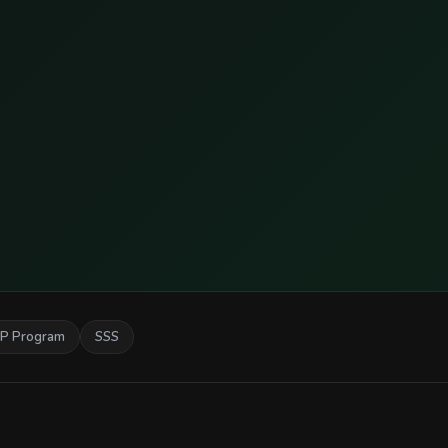
IP Program
SSS