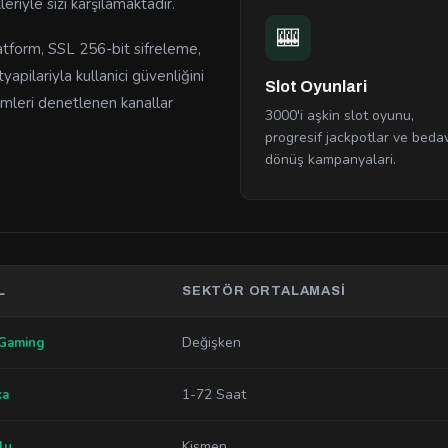
eriyle sizi karşilamaktadir.
🎰
latform, SSL 256-bit sifreleme,
apilariyla kullanici güvenliğini
Slot Oyunlari
mleri denetlenen kanallar
3000'i aşkin slot oyunu,
progresif jackpotlar ve beda
dönüş kampanyalari.
L
SEKTÖR ORTALAMASI
Değişken
eGaming
1-72 Saat
ka
Kismen
lu