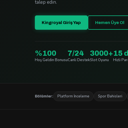
talep edin.
Kingroyal Giriş Yap
Hemen Üye Ol
%100
7/24
3000+
15 
Hoş Geldin Bonusu
Canli Destek
Slot Oyunu
Hizli Pa
Platform İnceleme
Spor Bahisleri
Bölümler: