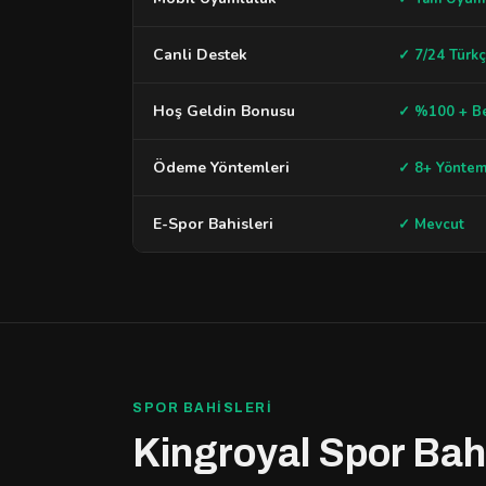
Canli Destek
✓ 7/24 Türk
Hoş Geldin Bonusu
✓ %100 + B
Ödeme Yöntemleri
✓ 8+ Yönte
E-Spor Bahisleri
✓ Mevcut
SPOR BAHISLERI
Kingroyal Spor Bahi