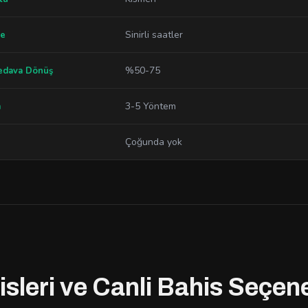
Sinirli saatler
çe
%50-75
edava Dönüş
3-5 Yöntem
m
Çoğunda yok
sleri ve Canli Bahis Seçene