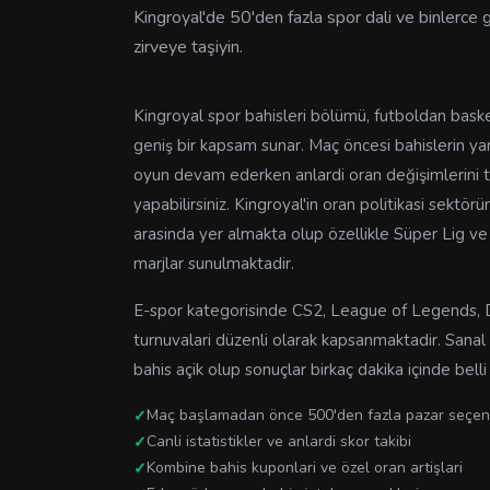
Kingroyal'de 50'den fazla spor dali ve binlerce g
zirveye taşiyin.
Kingroyal spor bahisleri bölümü, futboldan bask
geniş bir kapsam sunar. Maç öncesi bahislerin y
oyun devam ederken anlardi oran değişimlerini ta
yapabilirsiniz. Kingroyal'in oran politikasi sektör
arasinda yer almakta olup özellikle Süper Lig ve
marjlar sunulmaktadir.
E-spor kategorisinde CS2, League of Legends, 
turnuvalari düzenli olarak kapsanmaktadir. Sana
bahis açik olup sonuçlar birkaç dakika içinde belli
Maç başlamadan önce 500'den fazla pazar seçen
Canli istatistikler ve anlardi skor takibi
Kombine bahis kuponlari ve özel oran artişlari