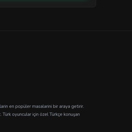
rin en popüler masalarini bir araya getirir.
 Türk oyuncular için özel Türkçe konuşan