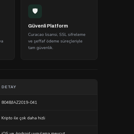
🛡
Güvenli Platform
Curacao lisansi, SSL sifreleme
va
ve şeffaf ödeme süreçleriyle
tam güvenlik.
DETAY
8048/JAZ2019-041
Kripto ile çok daha hizli
iOS ve Android uygulama mevcut