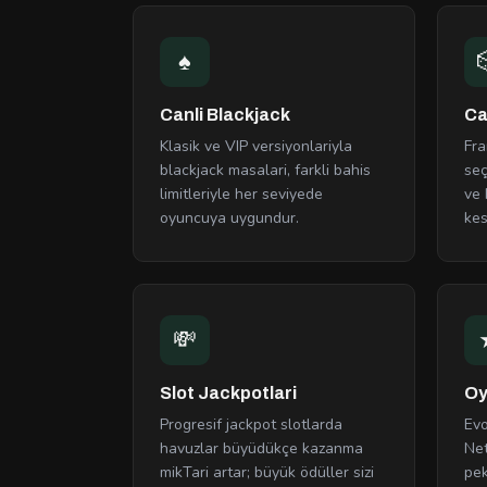
♠
Canli Blackjack
Ca
Klasik ve VIP versiyonlariyla
Fra
blackjack masalari, farkli bahis
seç
limitleriyle her seviyede
ve 
oyuncuya uygundur.
kes
💸
Slot Jackpotlari
Oy
Progresif jackpot slotlarda
Evo
havuzlar büyüdükçe kazanma
Net
mikTari artar; büyük ödüller sizi
pek