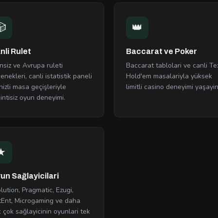
🎲
👑
nli Rulet
Baccarat ve Poker
nsiz ve Avrupa ruleti
Baccarat tablolari ve canli T
enekleri, canli istatistik paneli
Hold'em masalariyla yüksek
hizli masa geçişleriyle
limitli casino deneyimi yaşayin
intisiz oyun deneyimi.
★
un Sağlayicilari
lution, Pragmatic, Ezugi,
Ent, Microgaming ve daha
 çok sağlayicinin oyunlari tek