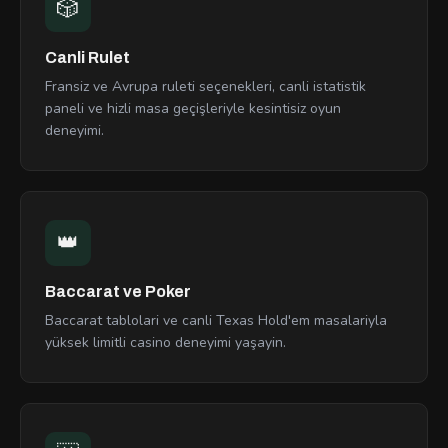
🎲
Canli Rulet
Fransiz ve Avrupa ruleti seçenekleri, canli istatistik
paneli ve hizli masa geçişleriyle kesintisiz oyun
deneyimi.
👑
Baccarat ve Poker
Baccarat tablolari ve canli Texas Hold'em masalariyla
yüksek limitli casino deneyimi yaşayin.