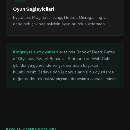
Oyun Sağlayicilari
Evolution, Pragmatic, Ezugi, NetEnt, Microgaming ve
daha pek çok sağlayicinin oyunlari tek platformda.
Kingroyal slot oyunlari
arasında Book of Dead, Gates
of Olympus, Sweet Bonanza, Starburst ve Wolf Gold
gibi dünya genelinde en çok oynanan başliklari
bulabilirsiniz. Bedava dönüş bonuslarinizi bu oyunlarda
değerlendirerek risksiz biçimde deneyim kazanabilirsiniz.
BONUS KAMPANYALARI