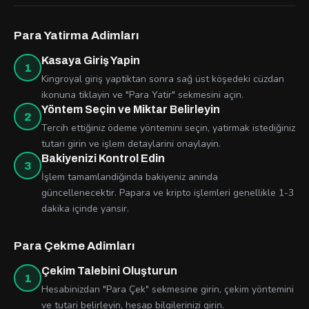
Para Yatirma Adimları
Kasaya Giriş Yapin
1
Kingroyal giriş yaptiktan sonra sağ üst köşedeki cüzdan
ikonuna tiklayin ve "Para Yatir" sekmesini açin.
Yöntem Seçin ve Miktar Belirleyin
2
Tercih ettiğiniz ödeme yöntemini seçin, yatirmak istediğiniz
tutari girin ve işlem detaylarini onaylayin.
Bakiyenizi Kontrol Edin
3
İşlem tamamlandiğinda bakiyeniz aninda
güncellenecektir. Papara ve kripto işlemleri genellikle 1-3
dakika içinde yansir.
Para Çekme Adimları
Çekim Talebini Oluşturun
1
Hesabinizdan "Para Çek" sekmesine girin, çekim yöntemini
ve tutari belirleyin, hesap bilgilerinizi girin.