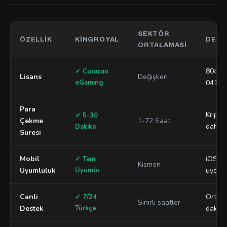
SEKTÖR
ÖZELLIK
KINGROYAL
DETA
ORTALAMASI
8048/
✓ Curacao
Lisans
Değişken
eGaming
041
Para
Kripto 
✓ 5-30
Çekme
1-72 Saat
daha hi
Dakika
Süresi
Mobil
iOS ve
✓ Tam
Kismen
Uyumluluk
Uyumlu
uygul
Canli
Ortala
✓ 7/24
Sinirli saatler
Destek
Türkçe
dakika