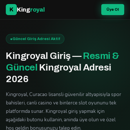
King
royal
K
Üye Ol
●
Güncel Giriş Adresi Aktif
Kingroyal Giriş —
Resmi &
Güncel
Kingroyal Adresi
2026
Kingroyal, Curacao lisansli güvenilir altyapisiyla spor
bahisleri, canli casino ve binlerce slot oyununu tek
platformda sunar. Kingroyal giriş yapmak için
aşağidaki butonu kullanin, aninda üye olun ve özel
hoş geldin bonusunuzu talep edin.