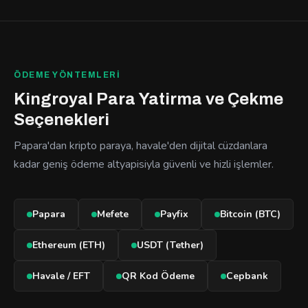
ÖDEME YÖNTEMLERI
Kingroyal Para Yatirma ve Çekme
Seçenekleri
Papara'dan kripto paraya, havale'den dijital cüzdanlara
kadar geniş ödeme altyapisiyla güvenli ve hizli işlemler.
Papara
Mefete
Payfix
Bitcoin (BTC)
Ethereum (ETH)
USDT (Tether)
Havale / EFT
QR Kod Ödeme
Cepbank