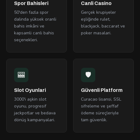
Spor Bahisleri
Canli Casino
50'den fazla spor
Gerçek krupiyeler
dalinda yüksek oranli
eşliğinde rulet,
bahis imkâni ve
blackjack, baccarat ve
kapsamli canli bahis
poker masalari.
seçenekleri.
🎰
🛡
Slot Oyunlari
Güvenli Platform
3000'i aşkin slot
Curacao lisansi, SSL
oyunu, progresif
sifreleme ve şeffaf
jackpotlar ve bedava
ödeme süreçleriyle
dönüş kampanyalari.
tam güvenlik.