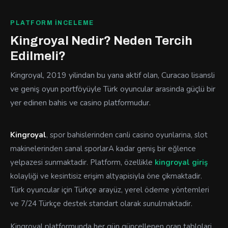
PLATFORM İNCELEME
Kingroyal Nedir? Neden Tercih
Edilmeli?
Kingroyal, 2019 yilindan bu yana aktif olan, Curacao lisansli
ve geniş oyun portföyüyle Türk oyuncular arasinda güçlü bir
yer edinen bahis ve casino platformudur.
Kingroyal
, spor bahislerinden canli casino oyunlarina, slot
makinelerinden sanal sporlarA kadar geniş bir eğlence
yelpazesi sunmaktadir. Platform, özellikle
kingroyal giriş
kolayliği ve kesintisiz erişim altyapisiyla öne çikmaktadir.
Türk oyuncular için Türkçe arayüz, yerel ödeme yöntemleri
ve 7/24 Türkçe destek standart olarak sunulmaktadir.
Kingroyal platformunda her gün güncellenen oran tablolari,