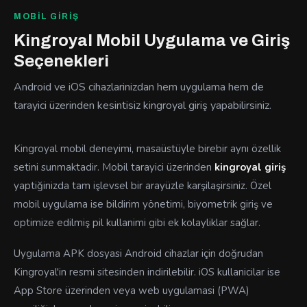
MOBIL GIRIŞ
Kingroyal Mobil Uygulama ve Giriş
Seçenekleri
Android ve iOS cihazlarinizdan hem uygulama hem de
tarayici üzerinden kesintisiz kingroyal giriş yapabilirsiniz.
Kingroyal mobil deneyimi, masaüstüyle birebir aynı özellik
setini sunmaktadir. Mobil tarayici üzerinden
kingroyal giriş
yaptiğinizda tam işlevsel bir arayüzle karşilaşirsiniz. Özel
mobil uygulama ise bildirim yönetimi, biyometrik giriş ve
optimize edilmiş pil kullanimi gibi ek kolayliklar sağlar.
Uygulama APK dosyasi Android cihazlar için doğrudan
Kingroyal'in resmi sitesinden indirilebilir. iOS kullanicilar ise
App Store üzerinden veya web uygulamasi (PWA)