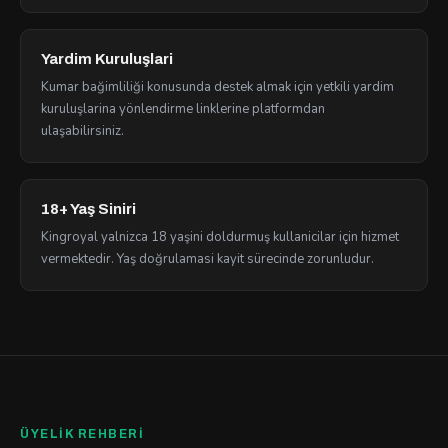
Yardim Kuruluşlari
Kumar bağimliliği konusunda destek almak için yetkili yardim
kuruluşlarina yönlendirme linklerine platformdan
ulaşabilirsiniz.
18+ Yaş Siniri
Kingroyal yalnizca 18 yaşini doldurmuş kullanicilar için hizmet
vermektedir. Yaş doğrulamasi kayit sürecinde zorunludur.
ÜYELIK REHBERI