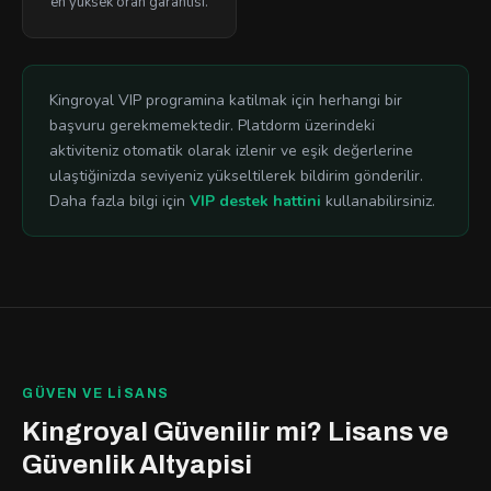
en yüksek oran garantisi.
Kingroyal VIP programina katilmak için herhangi bir
başvuru gerekmemektedir. Platdorm üzerindeki
aktiviteniz otomatik olarak izlenir ve eşik değerlerine
ulaştiğinizda seviyeniz yükseltilerek bildirim gönderilir.
Daha fazla bilgi için
VIP destek hattini
kullanabilirsiniz.
GÜVEN VE LISANS
Kingroyal Güvenilir mi? Lisans ve
Güvenlik Altyapisi