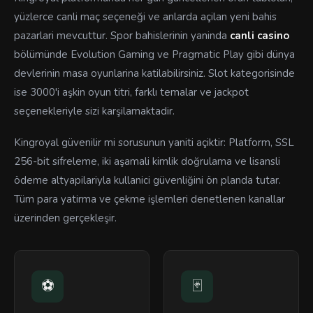
yüzlerce canli maç seçeneği ve anlarda açilan yeni bahis
pazarlari mevcuttur. Spor bahislerinin yaninda
canli casino
bölümünde Evolution Gaming ve Pragmatic Play gibi dünya
devlerinin masa oyunlarina katilabilirsiniz. Slot kategorisinde
ise 3000'i aşkin oyun titri, farklı temalar ve jackpot
seçenekleriyle sizi karşilamaktadir.
Kingroyal güvenilir mi sorusunun yaniti açiktir: Platform, SSL
256-bit sifreleme, iki aşamali kimlik doğrulama ve lisansli
ödeme altyapilariyla kullanici güvenliğini ön planda tutar.
Tüm para yatirma ve çekme işlemleri denetlenen kanallar
üzerinden gerçekleşir.
⚽
🃏