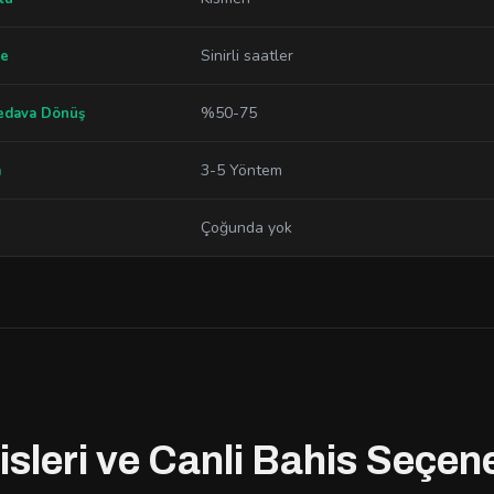
Sinirli saatler
çe
%50-75
edava Dönüş
3-5 Yöntem
m
Çoğunda yok
sleri ve Canli Bahis Seçene