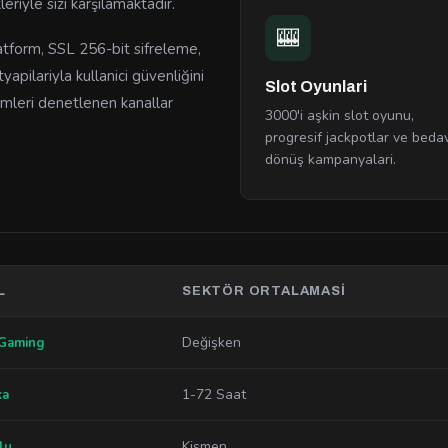
eriyle sizi karşilamaktadir.
🎰
latform, SSL 256-bit sifreleme,
apilariyla kullanici güvenliğini
Slot Oyunlari
mleri denetlenen kanallar
3000'i aşkin slot oyunu,
progresif jackpotlar ve beda
dönüş kampanyalari.
L
SEKTÖR ORTALAMASI
Değişken
eGaming
1-72 Saat
ka
Kismen
lu