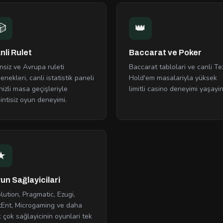
🎲
👑
nli Rulet
Baccarat ve Poker
nsiz ve Avrupa ruleti
Baccarat tablolari ve canli T
enekleri, canli istatistik paneli
Hold'em masalariyla yüksek
hizli masa geçişleriyle
limitli casino deneyimi yaşayin
intisiz oyun deneyimi.
★
un Sağlayicilari
lution, Pragmatic, Ezugi,
Ent, Microgaming ve daha
 çok sağlayicinin oyunlari tek