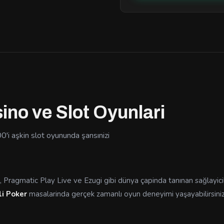
ino ve Slot Oyunlari
'i aşkin slot oyununda şansınizi
Pragmatic Play Live ve Ezugi gibi dünya çapinda tanınan sağlayicila
li Poker
masalarinda gerçek zamanlı oyun deneyimi yaşayabilirsiniz.