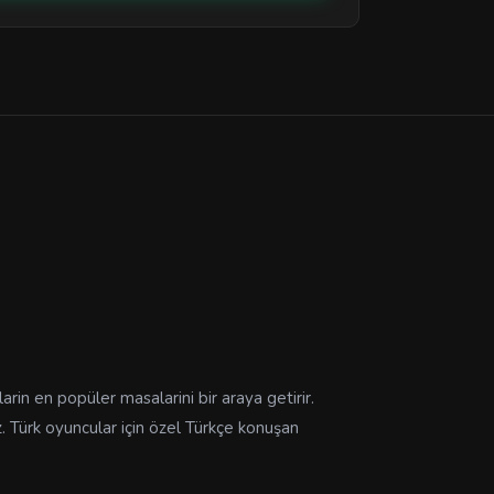
rin en popüler masalarini bir araya getirir.
 Türk oyuncular için özel Türkçe konuşan