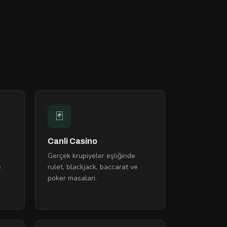
🃏
Canli Casino
Gerçek krupiyeler eşliğinde
e
rulet, blackjack, baccarat ve
poker masalari.