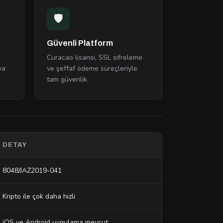
🛡
Güvenli Platform
Curacao lisansi, SSL sifreleme
va
ve şeffaf ödeme süreçleriyle
tam güvenlik.
DETAY
8048/JAZ2019-041
Kripto ile çok daha hizli
iOS ve Android uygulama mevcut