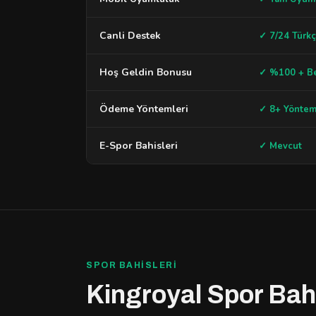
Canli Destek
✓ 7/24 Türk
Hoş Geldin Bonusu
✓ %100 + B
Ödeme Yöntemleri
✓ 8+ Yönte
E-Spor Bahisleri
✓ Mevcut
SPOR BAHISLERI
Kingroyal Spor Bahi