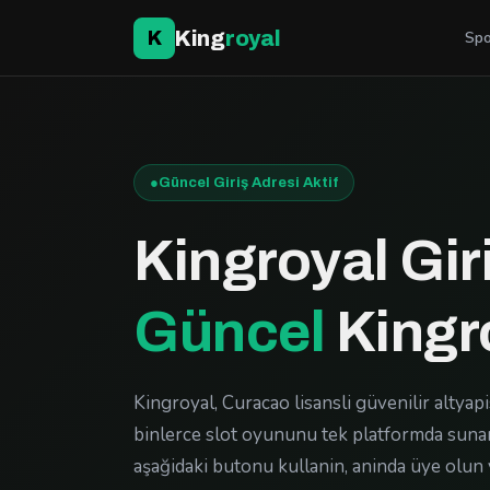
King
royal
K
Spo
●
Güncel Giriş Adresi Aktif
Kingroyal Gi
Güncel
Kingr
Kingroyal, Curacao lisansli güvenilir altyapi
binlerce slot oyununu tek platformda sunar
aşağidaki butonu kullanin, aninda üye olu