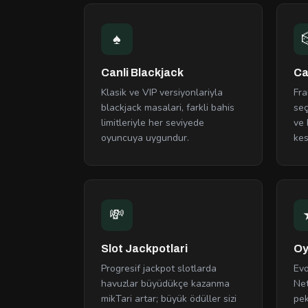
♠
Canli Blackjack
Ca
Klasik ve VIP versiyonlariyla
Fra
blackjack masalari, farkli bahis
seç
limitleriyle her seviyede
ve 
oyuncuya uygundur.
kes
💸
Slot Jackpotlari
Oy
Progresif jackpot slotlarda
Evo
havuzlar büyüdükçe kazanma
Net
mikTari artar; büyük ödüller sizi
pek