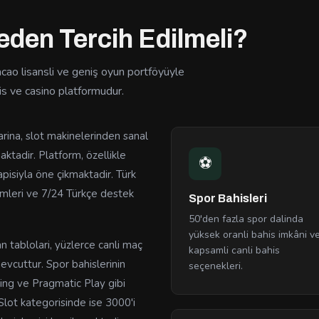
eden Tercih Edilmeli?
acao lisansli ve geniş oyun portföyüyle
is ve casino platformudur.
arina, slot makinelerinden sanal
ktadir. Platform, özellikle
⚽
yapisiyla öne çikmaktadir. Türk
emleri ve 7/24 Türkçe destek
Spor Bahisleri
50'den fazla spor dalinda
yüksek oranli bahis imkâni v
 tablolari, yüzlerce canli maç
kapsamli canli bahis
evcuttur. Spor bahislerinin
seçenekleri.
g ve Pragmatic Play gibi
 Slot kategorisinde ise 3000'i