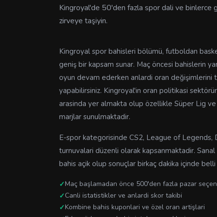
Kingroyal'de 50'den fazla spor dali ve binlerce g
zirveye taşiyin.
Kingroyal spor bahisleri bölümü, futboldan bask
geniş bir kapsam sunar. Maç öncesi bahislerin y
oyun devam ederken anlardi oran değişimlerini ta
yapabilirsiniz. Kingroyal'in oran politikasi sektör
arasinda yer almakta olup özellikle Süper Lig ve
marjlar sunulmaktadir.
E-spor kategorisinde CS2, League of Legends, 
turnuvalari düzenli olarak kapsanmaktadir. Sana
bahis açik olup sonuçlar birkaç dakika içinde belli
Maç başlamadan önce 500'den fazla pazar seçen
Canli istatistikler ve anlardi skor takibi
Kombine bahis kuponlari ve özel oran artişlari