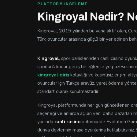
PLATFORM İNCELEME
Kingroyal Nedir? N
Kingroyal, 2019 yilindan bu yana aktif olan, Cur
Türk oyuncular arasinda güçlü bir yer edinen bah
Kingroyal
, spor bahislerinden canli casino oyunl
sporlarA kadar geniş bir eğlence yelpazesi sunma
kingroyal giriş
kolayliği ve kesintisiz erişim alt
oyuncular için Türkçe arayüz, yerel ödeme yönt
standart olarak sunulmaktadir.
Kingroyal platformunda her gün güncellenen oran
seçeneği ve anlarda açilan yeni bahis pazarlari m
yaninda
canli casino
bölümünde Evolution Gamin
dünya devlerinin masa oyunlarina katilabilirsiniz.