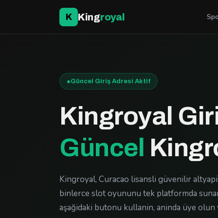
King
royal
K
Spo
●
Güncel Giriş Adresi Aktif
Kingroyal Gi
Güncel
Kingr
Kingroyal, Curacao lisansli güvenilir altyapi
binlerce slot oyununu tek platformda sunar
aşağidaki butonu kullanin, aninda üye olu