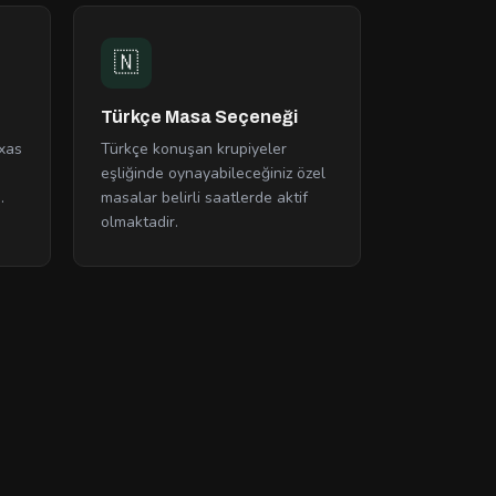
🇳
Türkçe Masa Seçeneği
exas
Türkçe konuşan krupiyeler
eşliğinde oynayabileceğiniz özel
.
masalar belirli saatlerde aktif
olmaktadir.