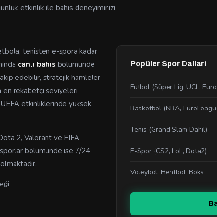
ünlük etkinlik ile bahis deneyiminizi
etbola, tenisten e-spora kadar
aninda
canli bahis
bölümünde
Popüler Spor Dallari
kip edebilir, stratejik hamleler
Futbol (Süper Lig, UCL, Euro
ün en rekabetçi seviyeleri
 UEFA etkinliklerinde yüksek
Basketbol (NBA, EuroLeagu
Tenis (Grand Slam Dahil)
Dota 2, Valorant ve FIFA
l sporlar bölümünde ise 7/24
E-Spor (CS2, LoL, Dota2)
 olmaktadir.
Voleybol, Hentbol, Boks
eği
Ba