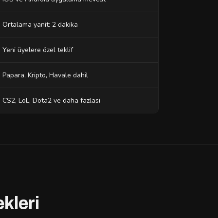
Ortalama yanit: 2 dakika
Yeni üyelere özel teklif
Papara, Kripto, Havale dahil
CS2, LoL, Dota2 ve daha fazlasi
kleri