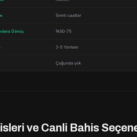
Sinirli saatler
çe
%50-75
edava Dönüş
3-5 Yöntem
m
Çoğunda yok
sleri ve Canli Bahis Seçene