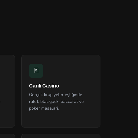
🃏
Canli Casino
Gerçek krupiyeler eşliğinde
e
rulet, blackjack, baccarat ve
poker masalari.