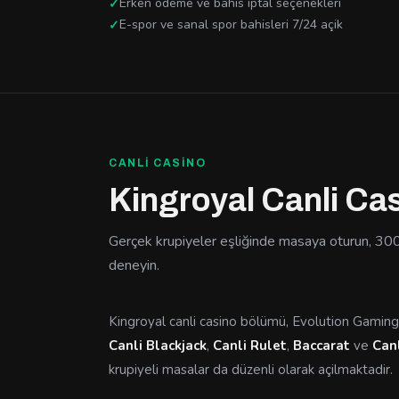
Erken ödeme ve bahis iptal seçenekleri
E-spor ve sanal spor bahisleri 7/24 açik
CANLI CASINO
Kingroyal Canli Cas
Gerçek krupiyeler eşliğinde masaya oturun, 3000
deneyin.
Kingroyal canli casino bölümü, Evolution Gaming, 
Canli Blackjack
,
Canli Rulet
,
Baccarat
ve
Can
krupiyeli masalar da düzenli olarak açilmaktadir.