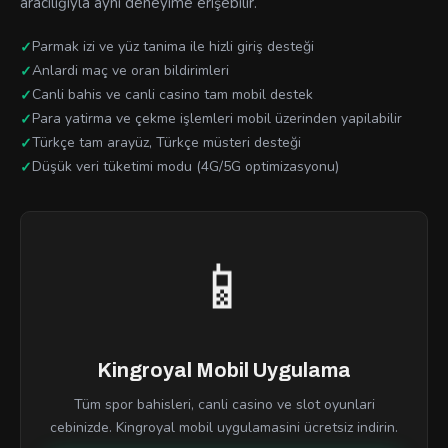
araciliğiyla aynı deneyime erişebilir.
Parmak izi ve yüz tanima ile hizli giriş desteği
Anlardi maç ve oran bildirimleri
Canli bahis ve canli casino tam mobil destek
Para yatirma ve çekme işlemleri mobil üzerinden yapilabilir
Türkçe tam arayüz, Türkçe müsteri desteği
Düşük veri tüketimi modu (4G/5G optimizasyonu)
📱
Kingroyal Mobil Uygulama
Tüm spor bahisleri, canli casino ve slot oyunlari
cebinizde. Kingroyal mobil uygulamasini ücretsiz indirin.