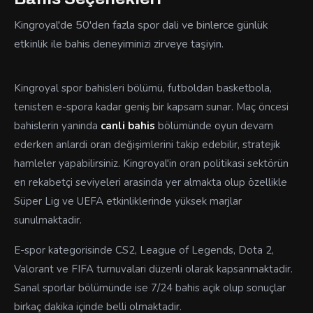
Kingroyal'de 50'den fazla spor dali ve binlerce günlük
etkinlik ile bahis deneyiminizi zirveye taşiyin.
Kingroyal spor bahisleri bölümü, futboldan basketbola,
tenisten e-spora kadar geniş bir kapsam sunar. Maç öncesi
bahislerin yaninda
canli bahis
bölümünde oyun devam
ederken anlardi oran değişimlerini takip edebilir, stratejik
hamleler yapabilirsiniz. Kingroyal'in oran politikasi sektörün
en rekabetçi seviyeleri arasinda yer almakta olup özellikle
Süper Lig ve UEFA etkinliklerinde yüksek marjlar
sunulmaktadir.
E-spor kategorisinde CS2, League of Legends, Dota 2,
Valorant ve FIFA turnuvalari düzenli olarak kapsanmaktadir.
Sanal sporlar bölümünde ise 7/24 bahis açik olup sonuçlar
birkaç dakika içinde belli olmaktadir.