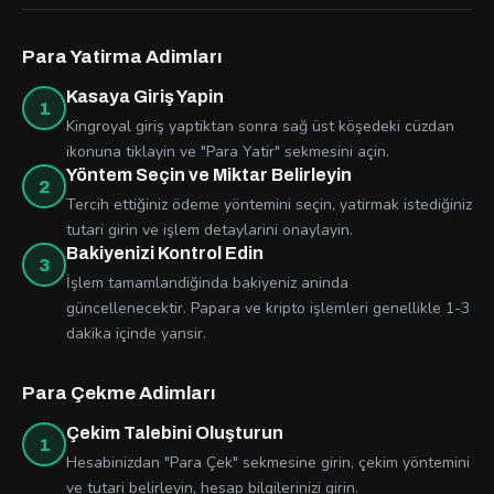
Para Yatirma Adimları
Kasaya Giriş Yapin
1
Kingroyal giriş yaptiktan sonra sağ üst köşedeki cüzdan
ikonuna tiklayin ve "Para Yatir" sekmesini açin.
Yöntem Seçin ve Miktar Belirleyin
2
Tercih ettiğiniz ödeme yöntemini seçin, yatirmak istediğiniz
tutari girin ve işlem detaylarini onaylayin.
Bakiyenizi Kontrol Edin
3
İşlem tamamlandiğinda bakiyeniz aninda
güncellenecektir. Papara ve kripto işlemleri genellikle 1-3
dakika içinde yansir.
Para Çekme Adimları
Çekim Talebini Oluşturun
1
Hesabinizdan "Para Çek" sekmesine girin, çekim yöntemini
ve tutari belirleyin, hesap bilgilerinizi girin.