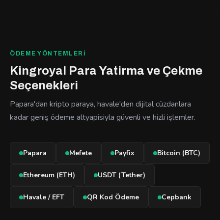
ÖDEME YÖNTEMLERI
Kingroyal Para Yatirma ve Çekme
Seçenekleri
Papara'dan kripto paraya, havale'den dijital cüzdanlara
kadar geniş ödeme altyapisiyla güvenli ve hizli işlemler.
Papara
Mefete
Payfix
Bitcoin (BTC)
Ethereum (ETH)
USDT (Tether)
Havale / EFT
QR Kod Ödeme
Cepbank