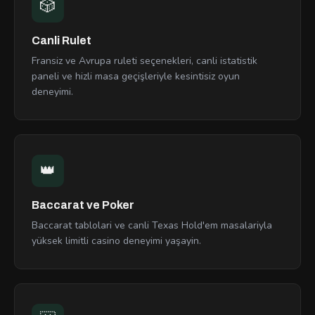
🎲
Canli Rulet
Fransiz ve Avrupa ruleti seçenekleri, canli istatistik
paneli ve hizli masa geçişleriyle kesintisiz oyun
deneyimi.
👑
Baccarat ve Poker
Baccarat tablolari ve canli Texas Hold'em masalariyla
yüksek limitli casino deneyimi yaşayin.