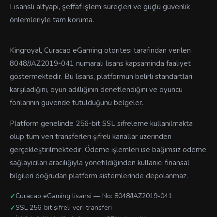
Lisansli altyapi, şeffaf işlem süreçleri ve güçlü güvenlik
önlemleriyle tam koruma.
Kingroyal, Curacao eGaming otoritesi tarafindan verilen
8048/JAZ2019-041 numarali lisans kapsaminda faaliyet
göstermektedir. Bu lisans, platformun belirli standartlari
karşiladiğini, oyun adilliğinin denetlendiğini ve oyuncu
fonlarinin güvende tutulduğunu belgeler.
Platform genelinde 256-bit SSL sifreleme kullanilmakta
olup tüm veri transferleri şifreli kanallar üzerinden
gerçekleştirilmektedir. Ödeme işlemleri ise bağimsiz ödeme
sağlayicilari araciliğiyla yönetildiğinden kullanici finansal
bilgileri doğrudan platform sistemlerinde depolanmaz.
Curacao eGaming lisansi — No: 8048/JAZ2019-041
SSL 256-bit şifreli veri transferi