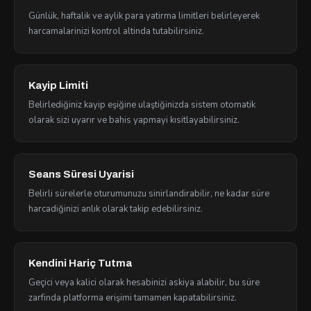
Günlük, haftalik ve aylik para yatirma limitleri belirleyerek
harcamalarinizi kontrol altinda tutabilirsiniz.
Kayip Limiti
Belirlediğiniz kayip eşiğine ulaştiğinizda sistem otomatik
olarak sizi uyarır ve bahis yapmayi kısitlayabilirsiniz.
Seans Süresi Uyarisi
Belirli sürelerle oturumunuzu sinirlandirabilir, ne kadar süre
harcadiğinizi anlık olarak takip edebilirsiniz.
Kendini Hariç Tutma
Geçici veya kalici olarak hesabinizi askiya alabilir, bu süre
zarfinda platforma erişimi tamamen kapatabilirsiniz.