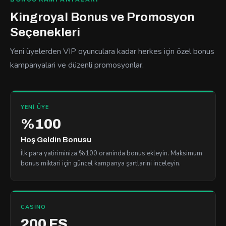
Kingroyal Bonus ve Promosyon
Seçenekleri
Yeni üyelerden VIP oyunculara kadar herkes için özel bonus
kampanyalari ve düzenli promosyonlar.
YENI ÜYE
%100
Hoş Geldin Bonusu
İlk para yatiriminiza %100 oraninda bonus ekleyin. Maksimum
bonus miktari için güncel kampanya şartlarini inceleyin.
CASINO
200 FS