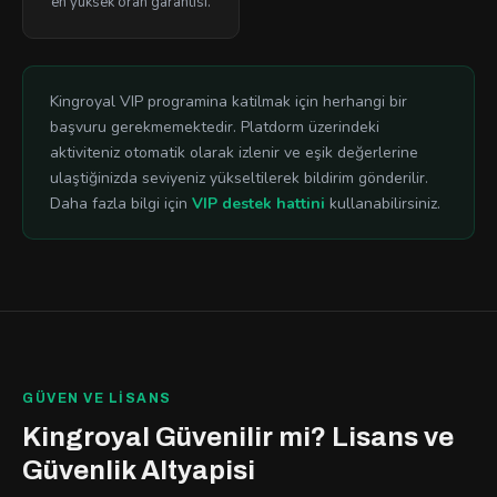
en yüksek oran garantisi.
Kingroyal VIP programina katilmak için herhangi bir
başvuru gerekmemektedir. Platdorm üzerindeki
aktiviteniz otomatik olarak izlenir ve eşik değerlerine
ulaştiğinizda seviyeniz yükseltilerek bildirim gönderilir.
Daha fazla bilgi için
VIP destek hattini
kullanabilirsiniz.
GÜVEN VE LISANS
Kingroyal Güvenilir mi? Lisans ve
Güvenlik Altyapisi