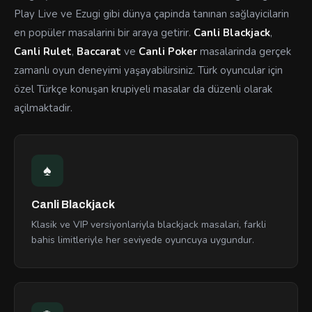
Play Live ve Ezugi gibi dünya çapinda tanınan sağlayicilarin
en popüler masalarini bir araya getirir.
Canli Blackjack
,
Canli Rulet
,
Baccarat
ve
Canli Poker
masalarinda gerçek
zamanlı oyun deneyimi yaşayabilirsiniz. Türk oyuncular için
özel Türkçe konuşan krupiyeli masalar da düzenli olarak
açilmaktadir.
♠
Canli Blackjack
Klasik ve VIP versiyonlariyla blackjack masalari, farkli
bahis limitleriyle her seviyede oyuncuya uygundur.