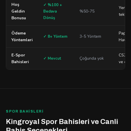
Hoş
✓ %100 +
Yeni ü
Geldin
%50-75
Bedava
teklif
Bonusu
Dönüş
Ödeme
Papara
3-5 Yöntem
✓ 8+ Yöntem
Yöntemleri
Havale
E-Spor
CS2, L
Çoğunda yok
✓ Mevcut
Bahisleri
ve dah
SPOR BAHISLERI
Kingroyal Spor Bahisleri ve Canli
Bahis Seçenekleri