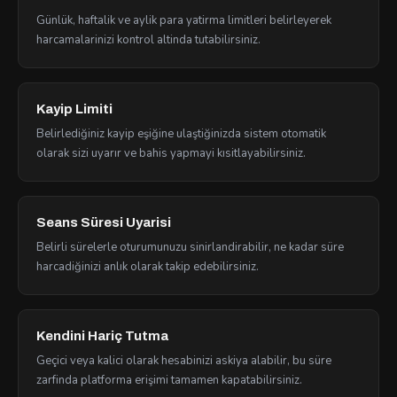
Günlük, haftalik ve aylik para yatirma limitleri belirleyerek
harcamalarinizi kontrol altinda tutabilirsiniz.
Kayip Limiti
Belirlediğiniz kayip eşiğine ulaştiğinizda sistem otomatik
olarak sizi uyarır ve bahis yapmayi kısitlayabilirsiniz.
Seans Süresi Uyarisi
Belirli sürelerle oturumunuzu sinirlandirabilir, ne kadar süre
harcadiğinizi anlık olarak takip edebilirsiniz.
Kendini Hariç Tutma
Geçici veya kalici olarak hesabinizi askiya alabilir, bu süre
zarfinda platforma erişimi tamamen kapatabilirsiniz.