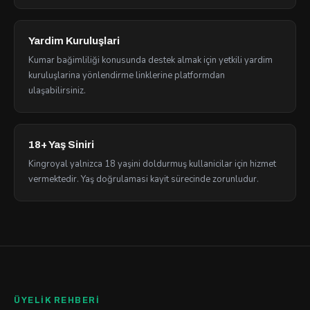
Yardim Kuruluşlari
Kumar bağimliliği konusunda destek almak için yetkili yardim
kuruluşlarina yönlendirme linklerine platformdan
ulaşabilirsiniz.
18+ Yaş Siniri
Kingroyal yalnizca 18 yaşini doldurmuş kullanicilar için hizmet
vermektedir. Yaş doğrulamasi kayit sürecinde zorunludur.
ÜYELIK REHBERI