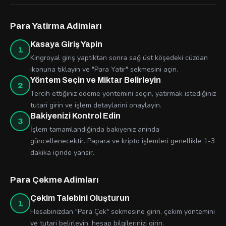
Para Yatirma Adimları
Kasaya Giriş Yapin
1
Kingroyal giriş yaptiktan sonra sağ üst köşedeki cüzdan
ikonuna tiklayin ve "Para Yatir" sekmesini açin.
Yöntem Seçin ve Miktar Belirleyin
2
Tercih ettiğiniz ödeme yöntemini seçin, yatirmak istediğiniz
tutari girin ve işlem detaylarini onaylayin.
Bakiyenizi Kontrol Edin
3
İşlem tamamlandiğinda bakiyeniz aninda
güncellenecektir. Papara ve kripto işlemleri genellikle 1-3
dakika içinde yansir.
Para Çekme Adimları
Çekim Talebini Oluşturun
1
Hesabinizdan "Para Çek" sekmesine girin, çekim yöntemini
ve tutari belirleyin, hesap bilgilerinizi girin.