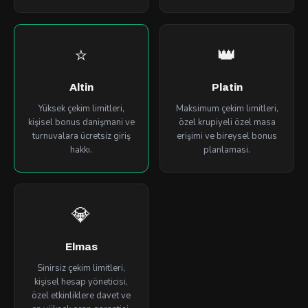
⭐
👑
Altin
Platin
Yüksek çekim limitleri,
Maksimum çekim limitleri,
kişisel bonus danişmani ve
özel krupiyeli özel masa
turnuvalara ücretsiz giriş
erişimi ve bireysel bonus
hakkı.
planlamasi.
💎
Elmas
Sinirsiz çekim limitleri,
kişisel hesap yöneticisi,
özel etkinliklere davet ve