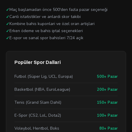
Maç başlamadan önce 500'den fazla pazar seçeneği
Canli istatistikler ve anlardi skor takibi
Kombine bahis kuponlari ve özel oran artişlari
Erken ödeme ve bahis iptal seçenekleri
E-spor ve sanal spor bahisleri 7/24 açik
Popüler Spor Dallari
Futbol (Süper Lig, UCL, Europa)
500+ Pazar
Basketbol (NBA, EuroLeague)
200+ Pazar
Tenis (Grand Slam Dahil)
150+ Pazar
E-Spor (CS2, LoL, Dota2)
100+ Pazar
Voleybol, Hentbol, Boks
80+ Pazar