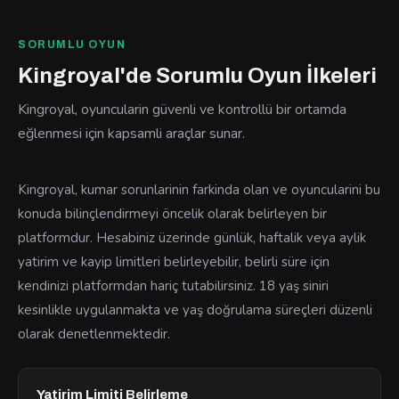
SORUMLU OYUN
Kingroyal'de Sorumlu Oyun İlkeleri
Kingroyal, oyuncularin güvenli ve kontrollü bir ortamda
eğlenmesi için kapsamli araçlar sunar.
Kingroyal, kumar sorunlarinin farkinda olan ve oyuncularini bu
konuda bilinçlendirmeyi öncelik olarak belirleyen bir
platformdur. Hesabiniz üzerinde günlük, haftalik veya aylik
yatirim ve kayip limitleri belirleyebilir, belirli süre için
kendinizi platformdan hariç tutabilirsiniz. 18 yaş siniri
kesinlikle uygulanmakta ve yaş doğrulama süreçleri düzenli
olarak denetlenmektedir.
Yatirim Limiti Belirleme