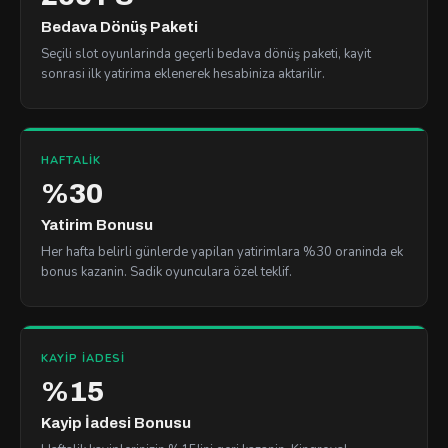
Bedava Dönüş Paketi
Seçili slot oyunlarinda geçerli bedava dönüş paketi, kayit
sonrasi ilk yatirima eklenerek hesabiniza aktarilir.
HAFTALIK
%30
Yatirim Bonusu
Her hafta belirli günlerde yapilan yatirimlara %30 oraninda ek
bonus kazanin. Sadik oyunculara özel teklif.
KAYIP İADESI
%15
Kayip İadesi Bonusu