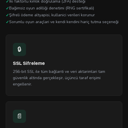
İki faktörlü kimlik doğrulama (2FA) desteği
Bağimsiz oyun adilliği denetimi (RNG sertifikali)
Şifreli ödeme altyapisi, kullanici verileri korunur
Sorumlu oyun araçlari ve kendi kendini hariç tutma seçeneği
🔒
SSL Sifreleme
256-bit SSL ile tüm bağlanti ve veri aktarimlari tam
güvenlik altinda gerçekleşir, üçüncü taraf erişimi
engellenir.
📄