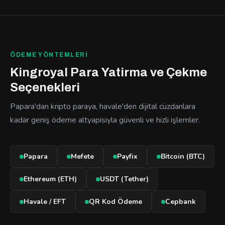
ÖDEME YÖNTEMLERI
Kingroyal Para Yatirma ve Çekme
Seçenekleri
Papara'dan kripto paraya, havale'den dijital cüzdanlara
kadar geniş ödeme altyapisiyla güvenli ve hizli işlemler.
Papara
Mefete
Payfix
Bitcoin (BTC)
Ethereum (ETH)
USDT (Tether)
Havale / EFT
QR Kod Ödeme
Cepbank