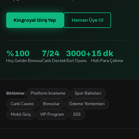
Kingroyal Giriş Yap
Hemen Üye Ol
%100
7/24
3000+
15 dk
Hoş Geldin Bonusu
Canli Destek
Slot Oyunu
Hizli Para Çekme
Platform İnceleme
Spor Bahisleri
Bölümler:
Canli Casino
Bonuslar
Ödeme Yöntemleri
Mobil Giriş
VIP Program
SSS