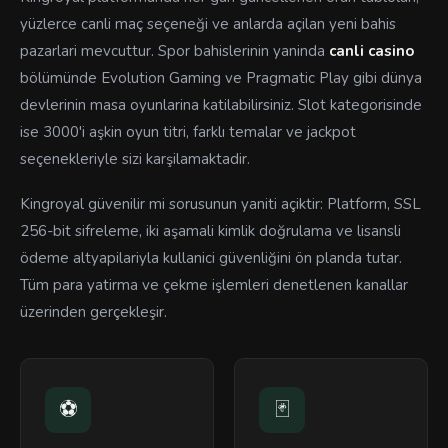
yüzlerce canli maç seçeneği ve anlarda açilan yeni bahis
pazarlari mevcuttur. Spor bahislerinin yaninda
canli casino
bölümünde Evolution Gaming ve Pragmatic Play gibi dünya
devlerinin masa oyunlarina katilabilirsiniz. Slot kategorisinde
ise 3000'i aşkin oyun titri, farklı temalar ve jackpot
seçenekleriyle sizi karşilamaktadir.
Kingroyal güvenilir mi sorusunun yaniti açiktir: Platform, SSL
256-bit sifreleme, iki aşamali kimlik doğrulama ve lisansli
ödeme altyapilariyla kullanici güvenliğini ön planda tutar.
Tüm para yatirma ve çekme işlemleri denetlenen kanallar
üzerinden gerçekleşir.
⚽
🃏