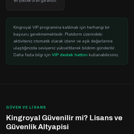
en yüksek oran garantisi.
Kingroyal VIP programina katilmak için herhangi bir
başvuru gerekmemektedir. Platdorm üzerindeki
aktiviteniz otomatik olarak izlenir ve eşik değerlerine
ulaştiğinizda seviyeniz yükseltilerek bildirim gönderilir.
Daha fazla bilgi için
VIP destek hattini
kullanabilirsiniz.
GÜVEN VE LISANS
Kingroyal Güvenilir mi? Lisans ve
Güvenlik Altyapisi