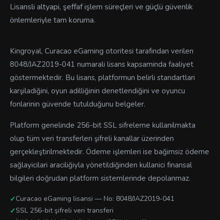
Lisansli altyapi, şeffaf işlem süreçleri ve güçlü güvenlik
önlemleriyle tam koruma.
Kingroyal, Curacao eGaming otoritesi tarafindan verilen
8048/JAZ2019-041 numarali lisans kapsaminda faaliyet
göstermektedir. Bu lisans, platformun belirli standartlari
karşiladiğini, oyun adilliğinin denetlendiğini ve oyuncu
fonlarinin güvende tutulduğunu belgeler.
Platform genelinde 256-bit SSL sifreleme kullanilmakta
olup tüm veri transferleri şifreli kanallar üzerinden
gerçekleştirilmektedir. Ödeme işlemleri ise bağimsiz ödeme
sağlayicilari araciliğiyla yönetildiğinden kullanici finansal
bilgileri doğrudan platform sistemlerinde depolanmaz.
Curacao eGaming lisansi — No: 8048/JAZ2019-041
SSL 256-bit şifreli veri transferi