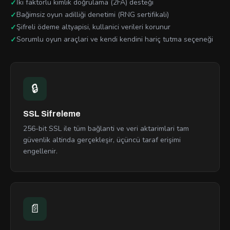
İki faktörlü kimlik doğrulama (2FA) desteği
Bağimsiz oyun adilliği denetimi (RNG sertifikali)
Şifreli ödeme altyapisi, kullanici verileri korunur
Sorumlu oyun araçlari ve kendi kendini hariç tutma seçeneği
🔒
SSL Sifreleme
256-bit SSL ile tüm bağlanti ve veri aktarimlari tam
güvenlik altinda gerçekleşir, üçüncü taraf erişimi
engellenir.
📄