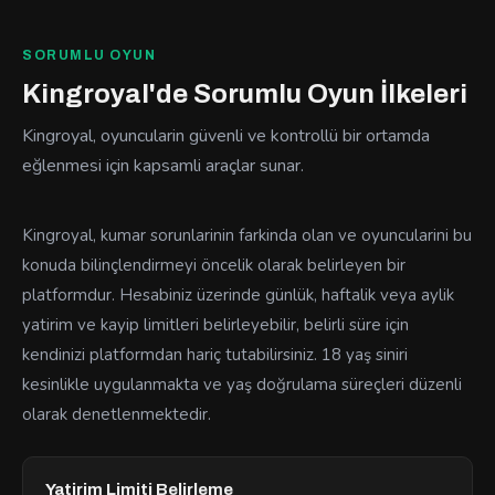
SORUMLU OYUN
Kingroyal'de Sorumlu Oyun İlkeleri
Kingroyal, oyuncularin güvenli ve kontrollü bir ortamda
eğlenmesi için kapsamli araçlar sunar.
Kingroyal, kumar sorunlarinin farkinda olan ve oyuncularini bu
konuda bilinçlendirmeyi öncelik olarak belirleyen bir
platformdur. Hesabiniz üzerinde günlük, haftalik veya aylik
yatirim ve kayip limitleri belirleyebilir, belirli süre için
kendinizi platformdan hariç tutabilirsiniz. 18 yaş siniri
kesinlikle uygulanmakta ve yaş doğrulama süreçleri düzenli
olarak denetlenmektedir.
Yatirim Limiti Belirleme