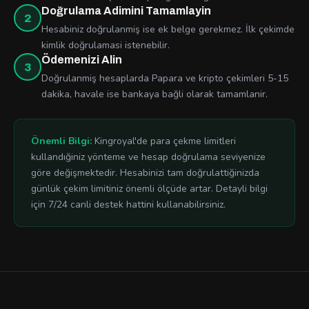
Doğrulama Adimini Tamamlayin
2
Hesabiniz doğrulanmiş ise ek belge gerekmez. İlk çekimde
kimlik doğrulamasi istenebilir.
Ödemenizi Alin
3
Doğrulanmiş hesaplarda Papara ve kripto çekimleri 5-15
dakika, havale ise bankaya bağli olarak tamamlanir.
Önemli Bilgi:
Kingroyal'de para çekme limitleri
kullandığiniz yönteme ve hesap doğrulama seviyenize
göre değişmektedir. Hesabinizi tam doğrulattiğinizda
günlük çekim limitiniz önemli ölçüde artar. Detayli bilgi
için 7/24 canli destek hattini kullanabilirsiniz.