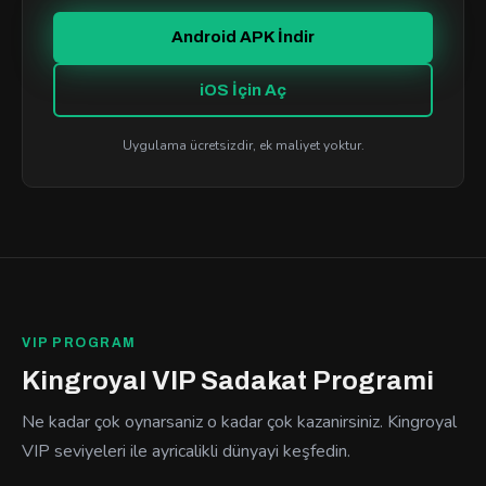
Android APK İndir
iOS İçin Aç
Uygulama ücretsizdir, ek maliyet yoktur.
VIP PROGRAM
Kingroyal VIP Sadakat Programi
Ne kadar çok oynarsaniz o kadar çok kazanirsiniz. Kingroyal
VIP seviyeleri ile ayricalikli dünyayi keşfedin.