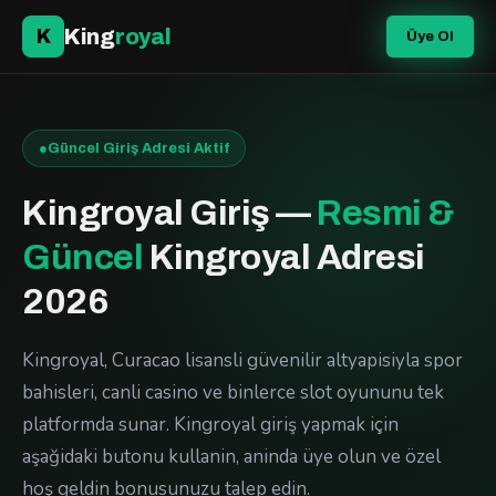
King
royal
K
Üye Ol
●
Güncel Giriş Adresi Aktif
Kingroyal Giriş —
Resmi &
Güncel
Kingroyal Adresi
2026
Kingroyal, Curacao lisansli güvenilir altyapisiyla spor
bahisleri, canli casino ve binlerce slot oyununu tek
platformda sunar. Kingroyal giriş yapmak için
aşağidaki butonu kullanin, aninda üye olun ve özel
hoş geldin bonusunuzu talep edin.