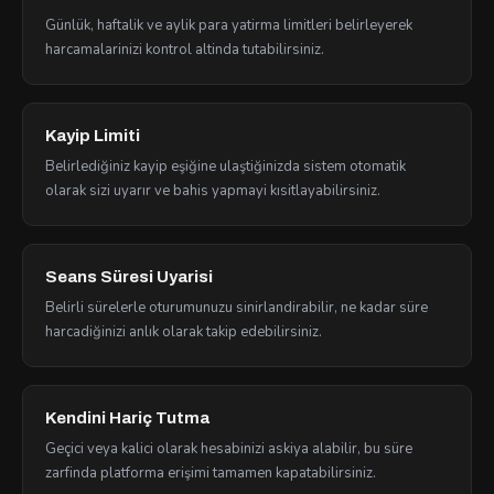
Günlük, haftalik ve aylik para yatirma limitleri belirleyerek
harcamalarinizi kontrol altinda tutabilirsiniz.
Kayip Limiti
Belirlediğiniz kayip eşiğine ulaştiğinizda sistem otomatik
olarak sizi uyarır ve bahis yapmayi kısitlayabilirsiniz.
Seans Süresi Uyarisi
Belirli sürelerle oturumunuzu sinirlandirabilir, ne kadar süre
harcadiğinizi anlık olarak takip edebilirsiniz.
Kendini Hariç Tutma
Geçici veya kalici olarak hesabinizi askiya alabilir, bu süre
zarfinda platforma erişimi tamamen kapatabilirsiniz.