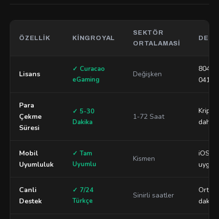
SEKTÖR
ÖZELLIK
KINGROYAL
DETA
ORTALAMASI
8048/
✓ Curacao
Lisans
Değişken
eGaming
041
Para
Kripto 
✓ 5-30
Çekme
1-72 Saat
daha hi
Dakika
Süresi
Mobil
iOS ve
✓ Tam
Kismen
Uyumluluk
Uyumlu
uygul
Canli
Ortala
✓ 7/24
Sinirli saatler
Destek
Türkçe
dakika