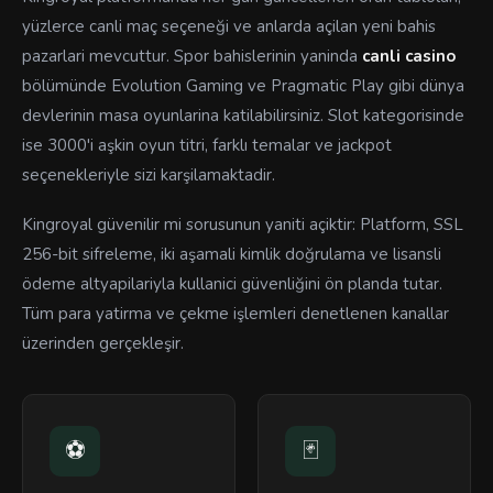
yüzlerce canli maç seçeneği ve anlarda açilan yeni bahis
pazarlari mevcuttur. Spor bahislerinin yaninda
canli casino
bölümünde Evolution Gaming ve Pragmatic Play gibi dünya
devlerinin masa oyunlarina katilabilirsiniz. Slot kategorisinde
ise 3000'i aşkin oyun titri, farklı temalar ve jackpot
seçenekleriyle sizi karşilamaktadir.
Kingroyal güvenilir mi sorusunun yaniti açiktir: Platform, SSL
256-bit sifreleme, iki aşamali kimlik doğrulama ve lisansli
ödeme altyapilariyla kullanici güvenliğini ön planda tutar.
Tüm para yatirma ve çekme işlemleri denetlenen kanallar
üzerinden gerçekleşir.
⚽
🃏