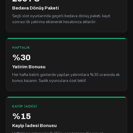
Bedava Dönüş Paketi
Seçili slot oyunlarinda geçerli bedava dönüş paketi, kayit
sonrasi ilk yatirima eklenerek hesabiniza aktarilir.
HAFTALIK
%30
Yatirim Bonusu
Her hafta belirli günlerde yapilan yatirimlara %30 oraninda ek
bonus kazanin. Sadik oyunculara özel teklif.
KAYIP İADESI
%15
Kayip İadesi Bonusu