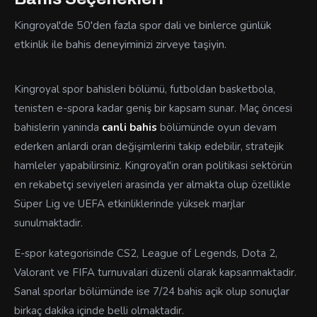
Kingroyal'de 50'den fazla spor dali ve binlerce günlük
etkinlik ile bahis deneyiminizi zirveye taşiyin.
Kingroyal spor bahisleri bölümü, futboldan basketbola,
tenisten e-spora kadar geniş bir kapsam sunar. Maç öncesi
bahislerin yaninda
canli bahis
bölümünde oyun devam
ederken anlardi oran değişimlerini takip edebilir, stratejik
hamleler yapabilirsiniz. Kingroyal'in oran politikasi sektörün
en rekabetçi seviyeleri arasinda yer almakta olup özellikle
Süper Lig ve UEFA etkinliklerinde yüksek marjlar
sunulmaktadir.
E-spor kategorisinde CS2, League of Legends, Dota 2,
Valorant ve FIFA turnuvalari düzenli olarak kapsanmaktadir.
Sanal sporlar bölümünde ise 7/24 bahis açik olup sonuçlar
birkaç dakika içinde belli olmaktadir.