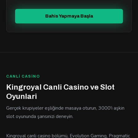
Bahis Yapmaya Başla
CANLI CASINO
Kingroyal Canli Casino ve Slot
Oyunlari
Gerçek krupiyeler eşliğinde masaya oturun, 3000'i aşkin
slot oyununda şansınizi deneyin.
Kingroyal canli casino bölümü, Evolution Gaming, Pragmatic