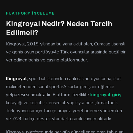
PLATFORM İNCELEME
Kingroyal Nedir? Neden Tercih
Edilmeli?
Kingroyal, 2019 yilindan bu yana aktif olan, Curacao lisansli
ve geniş oyun portföyüyle Türk oyuncular arasinda güçlü bir
yer edinen bahis ve casino platformudur.
Kingroyal
, spor bahislerinden canli casino oyunlarina, slot
makinelerinden sanal sporlarA kadar geniş bir eğlence
yelpazesi sunmaktadir. Platform, özellikle
kingroyal giriş
kolayliği ve kesintisiz erişim altyapisiyla öne çikmaktadir.
Türk oyuncular için Türkçe arayüz, yerel ödeme yöntemleri
ve 7/24 Türkçe destek standart olarak sunulmaktadir.
Kingroyal platformunda her gün güncellenen oran tablolari,