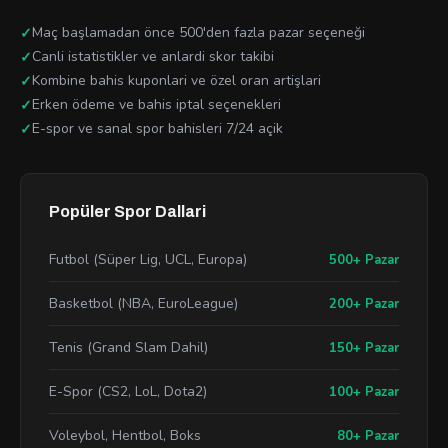
Maç başlamadan önce 500'den fazla pazar seçeneği
Canli istatistikler ve anlardi skor takibi
Kombine bahis kuponlari ve özel oran artişlari
Erken ödeme ve bahis iptal seçenekleri
E-spor ve sanal spor bahisleri 7/24 açik
Popüler Spor Dallari
Futbol (Süper Lig, UCL, Europa)
500+ Pazar
Basketbol (NBA, EuroLeague)
200+ Pazar
Tenis (Grand Slam Dahil)
150+ Pazar
E-Spor (CS2, LoL, Dota2)
100+ Pazar
Voleybol, Hentbol, Boks
80+ Pazar