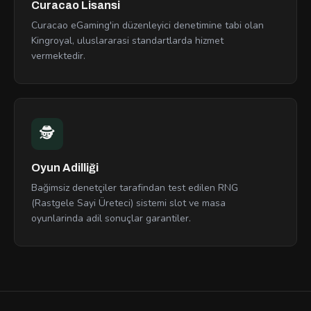
Curacao Lisansi
Curacao eGaming'in düzenleyici denetimine tabi olan
Kingroyal, uluslararasi standartlarda hizmet
vermektedir.
🕵
Oyun Adilliği
Bağimsiz denetçiler tarafindan test edilen RNG
(Rastgele Sayi Üreteci) sistemi slot ve masa
oyunlarinda adil sonuçlar garantiler.