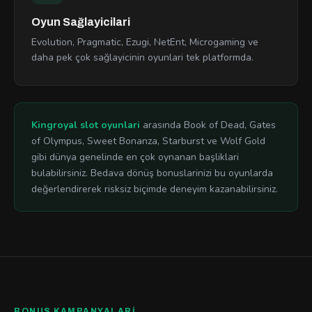
Oyun Sağlayicilari
Evolution, Pragmatic, Ezugi, NetEnt, Microgaming ve
daha pek çok sağlayicinin oyunlari tek platformda.
Kingroyal slot oyunlari
arasında Book of Dead, Gates
of Olympus, Sweet Bonanza, Starburst ve Wolf Gold
gibi dünya genelinde en çok oynanan başliklari
bulabilirsiniz. Bedava dönüş bonuslarinizi bu oyunlarda
değerlendirerek risksiz biçimde deneyim kazanabilirsiniz.
BONUS KAMPANYALARI