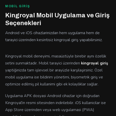
MOBIL GIRIŞ
Kingroyal Mobil Uygulama ve Giriş
Seçenekleri
Android ve iOS cihazlarinizdan hem uygulama hem de
tarayici üzerinden kesintisiz kingroyal giriş yapabilirsiniz.
Kingroyal mobil deneyimi, masaüstüyle birebir aynı özellik
setini sunmaktadir. Mobil tarayici üzerinden
kingroyal giriş
yaptiğinizda tam işlevsel bir arayüzle karşilaşirsiniz. Özel
mobil uygulama ise bildirim yönetimi, biyometrik giriş ve
optimize edilmiş pil kullanimi gibi ek kolayliklar sağlar.
Uygulama APK dosyasi Android cihazlar için doğrudan
Kingroyal'in resmi sitesinden indirilebilir. iOS kullanicilar ise
App Store üzerinden veya web uygulamasi (PWA)