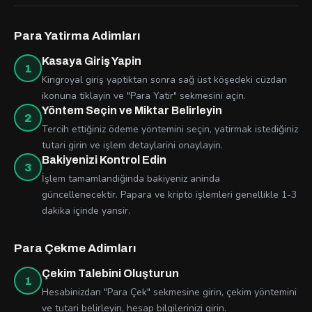
Para Yatirma Adimları
Kasaya Giriş Yapin
1
Kingroyal giriş yaptiktan sonra sağ üst köşedeki cüzdan
ikonuna tiklayin ve "Para Yatir" sekmesini açin.
Yöntem Seçin ve Miktar Belirleyin
2
Tercih ettiğiniz ödeme yöntemini seçin, yatirmak istediğiniz
tutari girin ve işlem detaylarini onaylayin.
Bakiyenizi Kontrol Edin
3
İşlem tamamlandiğinda bakiyeniz aninda
güncellenecektir. Papara ve kripto işlemleri genellikle 1-3
dakika içinde yansir.
Para Çekme Adimları
Çekim Talebini Oluşturun
1
Hesabinizdan "Para Çek" sekmesine girin, çekim yöntemini
ve tutari belirleyin, hesap bilgilerinizi girin.