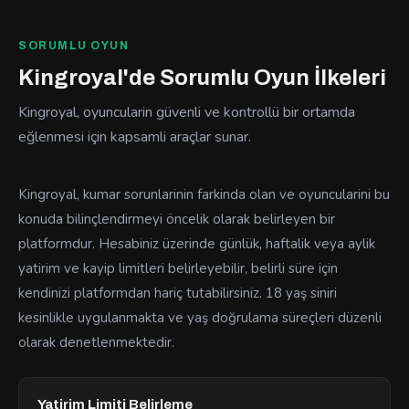
SORUMLU OYUN
Kingroyal'de Sorumlu Oyun İlkeleri
Kingroyal, oyuncularin güvenli ve kontrollü bir ortamda
eğlenmesi için kapsamli araçlar sunar.
Kingroyal, kumar sorunlarinin farkinda olan ve oyuncularini bu
konuda bilinçlendirmeyi öncelik olarak belirleyen bir
platformdur. Hesabiniz üzerinde günlük, haftalik veya aylik
yatirim ve kayip limitleri belirleyebilir, belirli süre için
kendinizi platformdan hariç tutabilirsiniz. 18 yaş siniri
kesinlikle uygulanmakta ve yaş doğrulama süreçleri düzenli
olarak denetlenmektedir.
Yatirim Limiti Belirleme