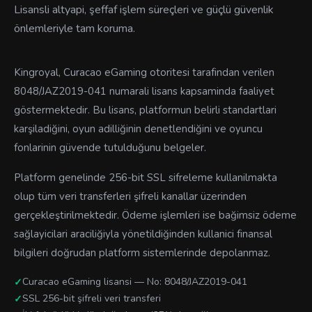
Lisansli altyapi, şeffaf işlem süreçleri ve güçlü güvenlik
önlemleriyle tam koruma.
Kingroyal, Curacao eGaming otoritesi tarafindan verilen
8048/JAZ2019-041 numarali lisans kapsaminda faaliyet
göstermektedir. Bu lisans, platformun belirli standartlari
karşiladiğini, oyun adilliğinin denetlendiğini ve oyuncu
fonlarinin güvende tutulduğunu belgeler.
Platform genelinde 256-bit SSL sifreleme kullanilmakta
olup tüm veri transferleri şifreli kanallar üzerinden
gerçekleştirilmektedir. Ödeme işlemleri ise bağimsiz ödeme
sağlayicilari araciliğiyla yönetildiğinden kullanici finansal
bilgileri doğrudan platform sistemlerinde depolanmaz.
Curacao eGaming lisansi — No: 8048/JAZ2019-041
SSL 256-bit şifreli veri transferi