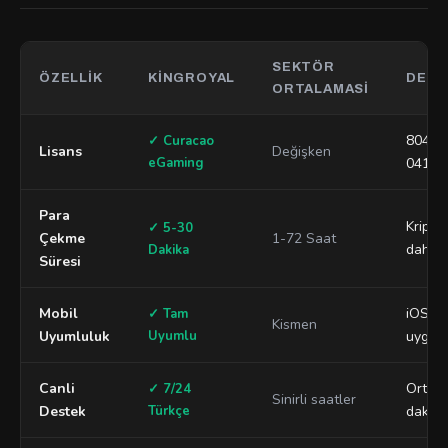
SEKTÖR
ÖZELLIK
KINGROYAL
DETA
ORTALAMASI
8048/
✓ Curacao
Lisans
Değişken
eGaming
041
Para
Kripto 
✓ 5-30
Çekme
1-72 Saat
daha hi
Dakika
Süresi
Mobil
iOS ve
✓ Tam
Kismen
Uyumluluk
Uyumlu
uygul
Canli
Ortala
✓ 7/24
Sinirli saatler
Destek
Türkçe
dakika