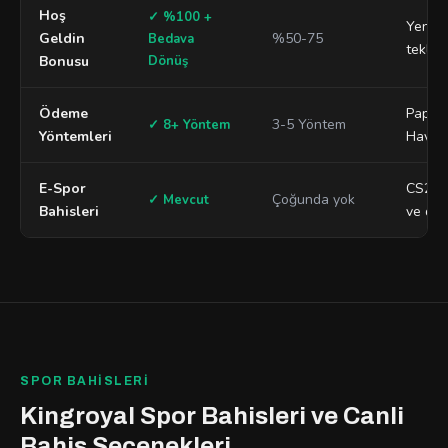
Hoş
✓ %100 +
Yeni ü
Geldin
%50-75
Bedava
teklif
Bonusu
Dönüş
Ödeme
Papara
3-5 Yöntem
✓ 8+ Yöntem
Yöntemleri
Havale
E-Spor
CS2, L
Çoğunda yok
✓ Mevcut
Bahisleri
ve dah
SPOR BAHISLERI
Kingroyal Spor Bahisleri ve Canli
Bahis Seçenekleri