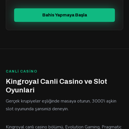
Bahis Yapmaya Başla
CANLI CASINO
Kingroyal Canli Casino ve Slot
Oyunlari
Gerçek krupiyeler eşliğinde masaya oturun, 3000'i aşkin
slot oyununda şansınizi deneyin.
Kingroyal canli casino bölümü, Evolution Gaming, Pragmatic