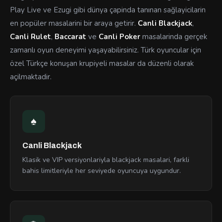
Play Live ve Ezugi gibi dünya çapinda tanınan sağlayicilarin
en popüler masalarini bir araya getirir.
Canli Blackjack
,
Canli Rulet
,
Baccarat
ve
Canli Poker
masalarinda gerçek
zamanlı oyun deneyimi yaşayabilirsiniz. Türk oyuncular için
özel Türkçe konuşan krupiyeli masalar da düzenli olarak
açilmaktadir.
♠
Canli Blackjack
Klasik ve VIP versiyonlariyla blackjack masalari, farkli
bahis limitleriyle her seviyede oyuncuya uygundur.