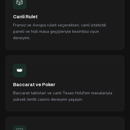
🎲
Canli Rulet
Fransiz ve Avrupa ruleti seçenekleri, canli istatistik
paneli ve hizli masa geçişleriyle kesintisiz oyun
deneyimi.
👑
Baccarat ve Poker
Baccarat tablolari ve canli Texas Hold'em masalariyla
yüksek limitli casino deneyimi yaşayin.