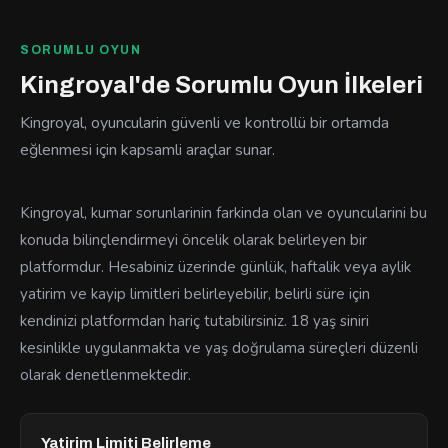
SORUMLU OYUN
Kingroyal'de Sorumlu Oyun İlkeleri
Kingroyal, oyuncularin güvenli ve kontrollü bir ortamda
eğlenmesi için kapsamli araçlar sunar.
Kingroyal, kumar sorunlarinin farkinda olan ve oyuncularini bu
konuda bilinçlendirmeyi öncelik olarak belirleyen bir
platformdur. Hesabiniz üzerinde günlük, haftalik veya aylik
yatirim ve kayip limitleri belirleyebilir, belirli süre için
kendinizi platformdan hariç tutabilirsiniz. 18 yaş siniri
kesinlikle uygulanmakta ve yaş doğrulama süreçleri düzenli
olarak denetlenmektedir.
Yatirim Limiti Belirleme