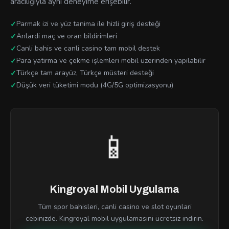
araciliğiyla aynı deneyime erişebilir.
Parmak izi ve yüz tanima ile hizli giriş desteği
Anlardi maç ve oran bildirimleri
Canli bahis ve canli casino tam mobil destek
Para yatirma ve çekme işlemleri mobil üzerinden yapilabilir
Türkçe tam arayüz, Türkçe müsteri desteği
Düşük veri tüketimi modu (4G/5G optimizasyonu)
📱
Kingroyal Mobil Uygulama
Tüm spor bahisleri, canli casino ve slot oyunlari
cebinizde. Kingroyal mobil uygulamasini ücretsiz indirin.