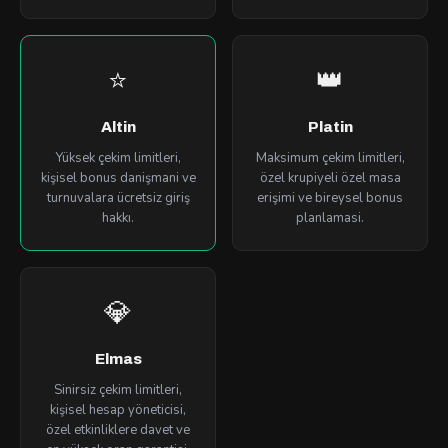
⭐
👑
Altin
Platin
Yüksek çekim limitleri,
Maksimum çekim limitleri,
kişisel bonus danişmani ve
özel krupiyeli özel masa
turnuvalara ücretsiz giriş
erişimi ve bireysel bonus
hakkı.
planlamasi.
💎
Elmas
Sinirsiz çekim limitleri,
kişisel hesap yöneticisi,
özel etkinliklere davet ve