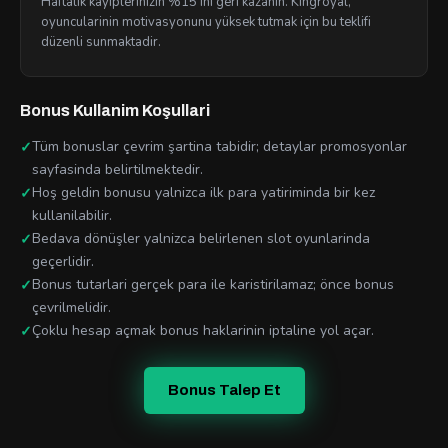
Haftalik kayiplerinizin %15'ini geri kazanin. Kingroyal,
oyuncularinin motivasyonunu yüksek tutmak için bu teklifi
düzenli sunmaktadir.
Bonus Kullanim Koşullari
Tüm bonuslar çevrim şartina tabidir; detaylar promosyonlar
sayfasinda belirtilmektedir.
Hoş geldin bonusu yalnizca ilk para yatiriminda bir kez
kullanilabilir.
Bedava dönüşler yalnizca belirlenen slot oyunlarinda
geçerlidir.
Bonus tutarlari gerçek para ile karistirilamaz; önce bonus
çevrilmelidir.
Çoklu hesap açmak bonus haklarinin iptaline yol açar.
Bonus Talep Et