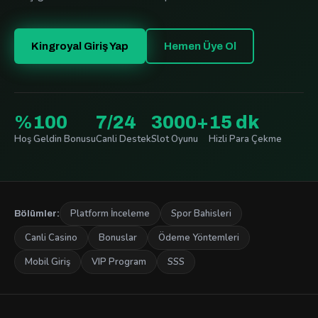
Kingroyal Giriş Yap
Hemen Üye Ol
%100
7/24
3000+
15 dk
Hoş Geldin Bonusu
Canli Destek
Slot Oyunu
Hizli Para Çekme
Platform İnceleme
Spor Bahisleri
Bölümler:
Canli Casino
Bonuslar
Ödeme Yöntemleri
Mobil Giriş
VIP Program
SSS