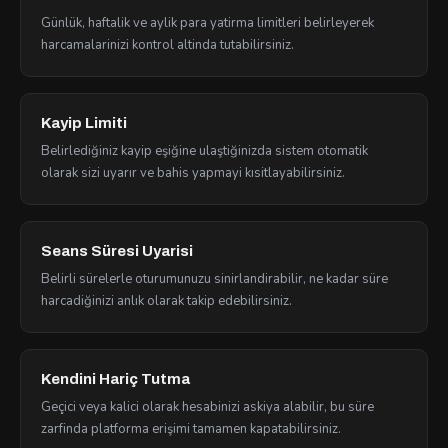
Günlük, haftalik ve aylik para yatirma limitleri belirleyerek
harcamalarinizi kontrol altinda tutabilirsiniz.
Kayip Limiti
Belirlediğiniz kayip eşiğine ulaştiğinizda sistem otomatik
olarak sizi uyarır ve bahis yapmayi kısitlayabilirsiniz.
Seans Süresi Uyarisi
Belirli sürelerle oturumunuzu sinirlandirabilir, ne kadar süre
harcadiğinizi anlık olarak takip edebilirsiniz.
Kendini Hariç Tutma
Geçici veya kalici olarak hesabinizi askiya alabilir, bu süre
zarfinda platforma erişimi tamamen kapatabilirsiniz.