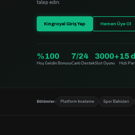
talep edin.
Kingroyal Giriş Yap
Hemen Üye Ol
%100
7/24
3000+
15 
Hoş Geldin Bonusu
Canli Destek
Slot Oyunu
Hizli Pa
Platform İnceleme
Spor Bahisleri
Bölümler: