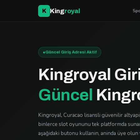
King
royal
K
Spo
●
Güncel Giriş Adresi Aktif
Kingroyal Gi
Güncel
Kingr
Kingroyal, Curacao lisansli güvenilir altyapi
binlerce slot oyununu tek platformda sunar
aşağidaki butonu kullanin, aninda üye olu