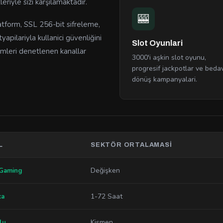
eriyle sizi karşilamaktadir.
🎰
latform, SSL 256-bit sifreleme,
apilariyla kullanici güvenliğini
Slot Oyunlari
mleri denetlenen kanallar
3000'i aşkin slot oyunu,
progresif jackpotlar ve beda
dönüş kampanyalari.
L
SEKTÖR ORTALAMASI
Değişken
eGaming
1-72 Saat
ka
Kismen
lu