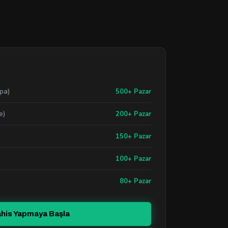
pa)
500+ Pazar
e)
200+ Pazar
150+ Pazar
100+ Pazar
80+ Pazar
his Yapmaya Başla