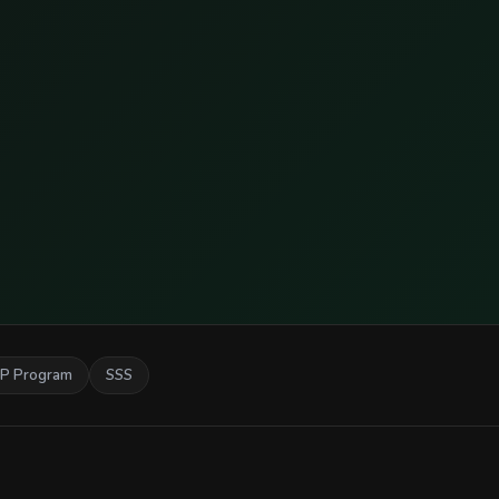
IP Program
SSS