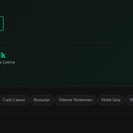
dk
ra Çekme
Canli Casino
Bonuslar
Ödeme Yöntemleri
Mobil Giriş
V