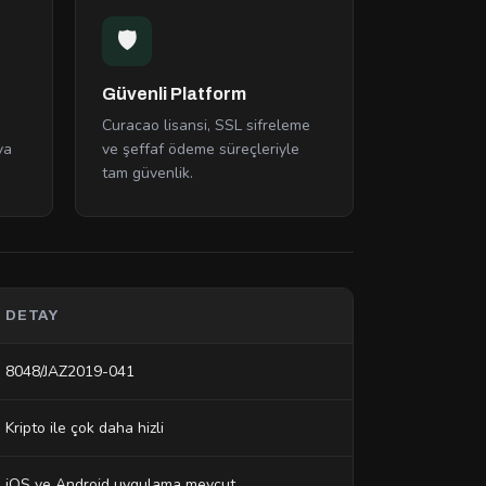
🛡
Güvenli Platform
Curacao lisansi, SSL sifreleme
va
ve şeffaf ödeme süreçleriyle
tam güvenlik.
DETAY
8048/JAZ2019-041
Kripto ile çok daha hizli
iOS ve Android uygulama mevcut