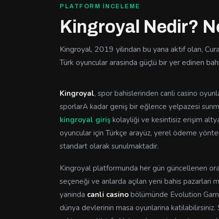
PLATFORM İNCELEME
Kingroyal Nedir? N
Kingroyal, 2019 yilindan bu yana aktif olan, Cur
Türk oyuncular arasinda güçlü bir yer edinen bah
Kingroyal
, spor bahislerinden canli casino oyunl
sporlarA kadar geniş bir eğlence yelpazesi sunma
kingroyal giriş
kolayliği ve kesintisiz erişim alt
oyuncular için Türkçe arayüz, yerel ödeme yönt
standart olarak sunulmaktadir.
Kingroyal platformunda her gün güncellenen oran
seçeneği ve anlarda açilan yeni bahis pazarlari m
yaninda
canli casino
bölümünde Evolution Gamin
dünya devlerinin masa oyunlarina katilabilirsiniz.