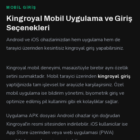
MOBIL GIRIŞ
Kingroyal Mobil Uygulama ve Giriş
Seçenekleri
Android ve iOS cihazlarinizdan hem uygulama hem de
tarayici üzerinden kesintisiz kingroyal giriş yapabilirsiniz.
Kingroyal mobil deneyimi, masaüstüyle birebir aynı özellik
setini sunmaktadir. Mobil tarayici üzerinden
kingroyal giriş
yaptiğinizda tam işlevsel bir arayüzle karşilaşirsiniz. Özel
mobil uygulama ise bildirim yönetimi, biyometrik giriş ve
optimize edilmiş pil kullanimi gibi ek kolayliklar sağlar.
Uygulama APK dosyasi Android cihazlar için doğrudan
Kingroyal'in resmi sitesinden indirilebilir. iOS kullanicilar ise
App Store üzerinden veya web uygulamasi (PWA)