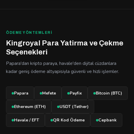
ÖDEME YÖNTEMLERI
Kingroyal Para Yatirma ve Çekme
Seçenekleri
Papara'dan kripto paraya, havale'den dijital cüzdanlara
kadar geniş ödeme altyapisiyla güvenli ve hizli işlemler.
Papara
Mefete
Payfix
Bitcoin (BTC)
Ethereum (ETH)
USDT (Tether)
Havale / EFT
QR Kod Ödeme
Cepbank