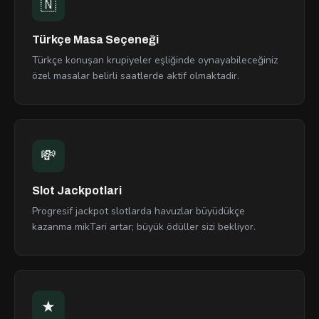
🇳
Türkçe Masa Seçeneği
Türkçe konuşan krupiyeler eşliğinde oynayabileceğiniz
özel masalar belirli saatlerde aktif olmaktadir.
💸
Slot Jackpotlari
Progresif jackpot slotlarda havuzlar büyüdükçe
kazanma mikTari artar; büyük ödüller sizi bekliyor.
★