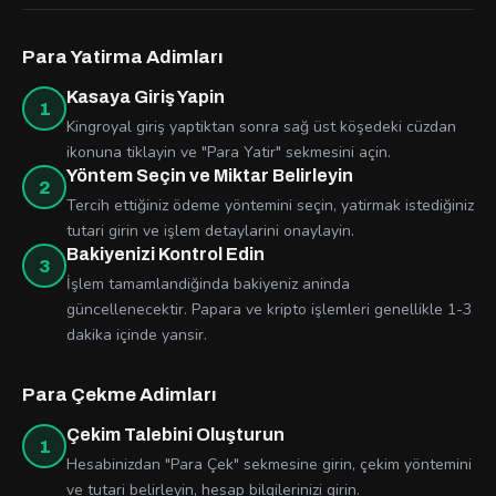
Para Yatirma Adimları
Kasaya Giriş Yapin
1
Kingroyal giriş yaptiktan sonra sağ üst köşedeki cüzdan
ikonuna tiklayin ve "Para Yatir" sekmesini açin.
Yöntem Seçin ve Miktar Belirleyin
2
Tercih ettiğiniz ödeme yöntemini seçin, yatirmak istediğiniz
tutari girin ve işlem detaylarini onaylayin.
Bakiyenizi Kontrol Edin
3
İşlem tamamlandiğinda bakiyeniz aninda
güncellenecektir. Papara ve kripto işlemleri genellikle 1-3
dakika içinde yansir.
Para Çekme Adimları
Çekim Talebini Oluşturun
1
Hesabinizdan "Para Çek" sekmesine girin, çekim yöntemini
ve tutari belirleyin, hesap bilgilerinizi girin.