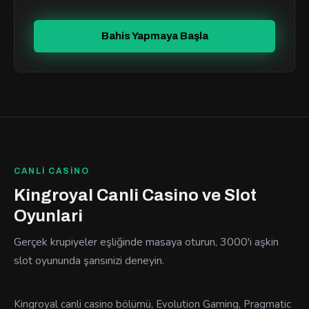
Bahis Yapmaya Başla
CANLI CASINO
Kingroyal Canli Casino ve Slot
Oyunlari
Gerçek krupiyeler eşliğinde masaya oturun, 3000'i aşkin
slot oyununda şansınizi deneyin.
Kingroyal canli casino bölümü, Evolution Gaming, Pragmatic