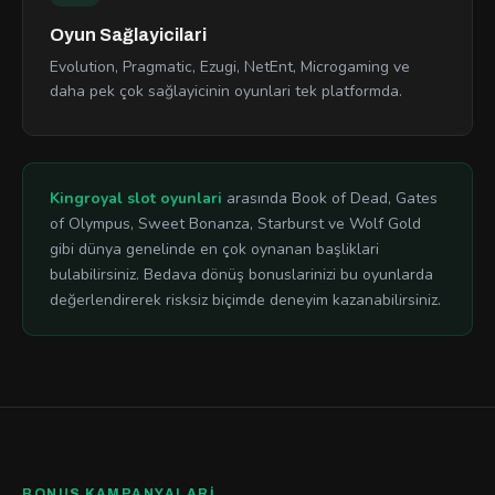
Oyun Sağlayicilari
Evolution, Pragmatic, Ezugi, NetEnt, Microgaming ve
daha pek çok sağlayicinin oyunlari tek platformda.
Kingroyal slot oyunlari
arasında Book of Dead, Gates
of Olympus, Sweet Bonanza, Starburst ve Wolf Gold
gibi dünya genelinde en çok oynanan başliklari
bulabilirsiniz. Bedava dönüş bonuslarinizi bu oyunlarda
değerlendirerek risksiz biçimde deneyim kazanabilirsiniz.
BONUS KAMPANYALARI