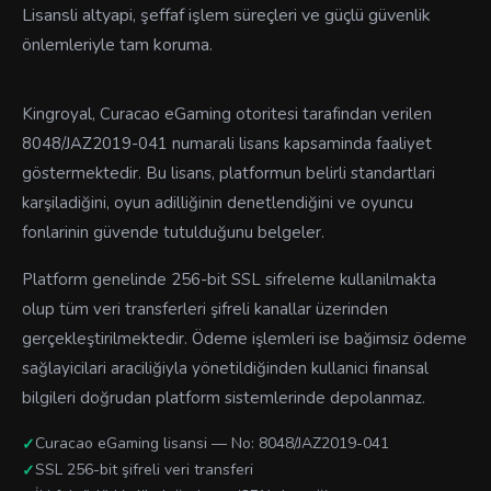
Lisansli altyapi, şeffaf işlem süreçleri ve güçlü güvenlik
önlemleriyle tam koruma.
Kingroyal, Curacao eGaming otoritesi tarafindan verilen
8048/JAZ2019-041 numarali lisans kapsaminda faaliyet
göstermektedir. Bu lisans, platformun belirli standartlari
karşiladiğini, oyun adilliğinin denetlendiğini ve oyuncu
fonlarinin güvende tutulduğunu belgeler.
Platform genelinde 256-bit SSL sifreleme kullanilmakta
olup tüm veri transferleri şifreli kanallar üzerinden
gerçekleştirilmektedir. Ödeme işlemleri ise bağimsiz ödeme
sağlayicilari araciliğiyla yönetildiğinden kullanici finansal
bilgileri doğrudan platform sistemlerinde depolanmaz.
Curacao eGaming lisansi — No: 8048/JAZ2019-041
SSL 256-bit şifreli veri transferi