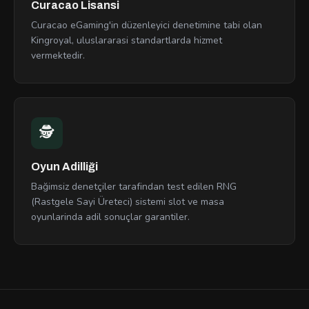
Curacao Lisansi
Curacao eGaming'in düzenleyici denetimine tabi olan
Kingroyal, uluslararasi standartlarda hizmet
vermektedir.
🕵
Oyun Adilliği
Bağimsiz denetçiler tarafindan test edilen RNG
(Rastgele Sayi Üreteci) sistemi slot ve masa
oyunlarinda adil sonuçlar garantiler.