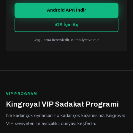
Android APK İndir
iOS İçin Aç
Uygulama ücretsizdir, ek maliyet yoktur.
VIP PROGRAM
Kingroyal VIP Sadakat Programi
Ne kadar çok oynarsaniz o kadar çok kazanirsiniz. Kingroyal
VIP seviyeleri ile ayricalikli dünyayi keşfedin.