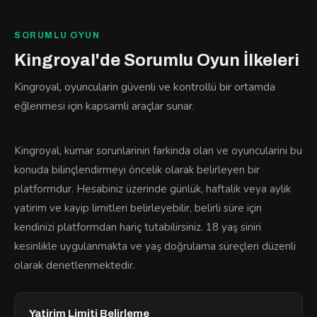
SORUMLU OYUN
Kingroyal'de Sorumlu Oyun İlkeleri
Kingroyal, oyuncularin güvenli ve kontrollü bir ortamda
eğlenmesi için kapsamli araçlar sunar.
Kingroyal, kumar sorunlarinin farkinda olan ve oyuncularini bu
konuda bilinçlendirmeyi öncelik olarak belirleyen bir
platformdur. Hesabiniz üzerinde günlük, haftalik veya aylik
yatirim ve kayip limitleri belirleyebilir, belirli süre için
kendinizi platformdan hariç tutabilirsiniz. 18 yaş siniri
kesinlikle uygulanmakta ve yaş doğrulama süreçleri düzenli
olarak denetlenmektedir.
Yatirim Limiti Belirleme