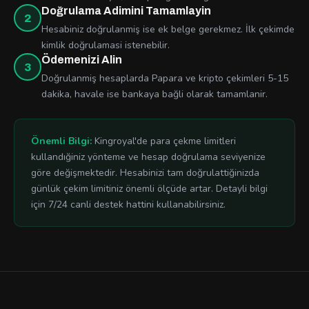
Doğrulama Adimini Tamamlayin
2
Hesabiniz doğrulanmiş ise ek belge gerekmez. İlk çekimde
kimlik doğrulamasi istenebilir.
Ödemenizi Alin
3
Doğrulanmiş hesaplarda Papara ve kripto çekimleri 5-15
dakika, havale ise bankaya bağli olarak tamamlanir.
Önemli Bilgi:
Kingroyal'de para çekme limitleri
kullandığiniz yönteme ve hesap doğrulama seviyenize
göre değişmektedir. Hesabinizi tam doğrulattiğinizda
günlük çekim limitiniz önemli ölçüde artar. Detayli bilgi
için 7/24 canli destek hattini kullanabilirsiniz.