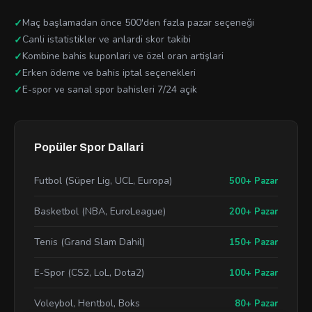
Maç başlamadan önce 500'den fazla pazar seçeneği
Canli istatistikler ve anlardi skor takibi
Kombine bahis kuponlari ve özel oran artişlari
Erken ödeme ve bahis iptal seçenekleri
E-spor ve sanal spor bahisleri 7/24 açik
Popüler Spor Dallari
Futbol (Süper Lig, UCL, Europa)
500+ Pazar
Basketbol (NBA, EuroLeague)
200+ Pazar
Tenis (Grand Slam Dahil)
150+ Pazar
E-Spor (CS2, LoL, Dota2)
100+ Pazar
Voleybol, Hentbol, Boks
80+ Pazar