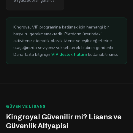
en yüksek oran garantisi.
Kingroyal VIP programina katilmak için herhangi bir
başvuru gerekmemektedir. Platdorm üzerindeki
aktiviteniz otomatik olarak izlenir ve eşik değerlerine
ulaştiğinizda seviyeniz yükseltilerek bildirim gönderilir.
Daha fazla bilgi için
VIP destek hattini
kullanabilirsiniz.
GÜVEN VE LISANS
Kingroyal Güvenilir mi? Lisans ve
Güvenlik Altyapisi