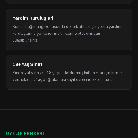
Yardim Kuruluşlari
Kumar bağimliliği konusunda destek almak için yetkili yardim
kuruluşlarina yönlendirme linklerine platformdan
ulaşabilirsiniz.
18+ Yaş Siniri
Kingroyal yalnizca 18 yaşini doldurmuş kullanicilar için hizmet
vermektedir. Yaş doğrulamasi kayit sürecinde zorunludur.
ÜYELIK REHBERI