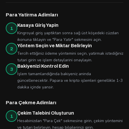
Para Yatirma Adimları
Kasaya Giriş Yapin
1
Kingroyal giriş yaptiktan sonra sağ üst köşedeki cüzdan
ikonuna tiklayin ve "Para Yatir" sekmesini açin.
Yöntem Seçin ve Miktar Belirleyin
2
Tercih ettiğiniz ödeme yöntemini seçin, yatirmak istediğiniz
tutari girin ve işlem detaylarini onaylayin.
Bakiyenizi Kontrol Edin
3
İşlem tamamlandiğinda bakiyeniz aninda
güncellenecektir. Papara ve kripto işlemleri genellikle 1-3
dakika içinde yansir.
Para Çekme Adimları
Çekim Talebini Oluşturun
1
Hesabinizdan "Para Çek" sekmesine girin, çekim yöntemini
ve tutari belirleyin, hesap bilgilerinizi girin.