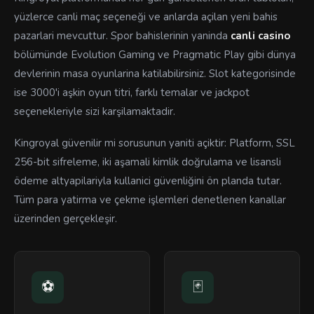
yüzlerce canli maç seçeneği ve anlarda açilan yeni bahis
pazarlari mevcuttur. Spor bahislerinin yaninda
canli casino
bölümünde Evolution Gaming ve Pragmatic Play gibi dünya
devlerinin masa oyunlarina katilabilirsiniz. Slot kategorisinde
ise 3000'i aşkin oyun titri, farklı temalar ve jackpot
seçenekleriyle sizi karşilamaktadir.
Kingroyal güvenilir mi sorusunun yaniti açiktir: Platform, SSL
256-bit sifreleme, iki aşamali kimlik doğrulama ve lisansli
ödeme altyapilariyla kullanici güvenliğini ön planda tutar.
Tüm para yatirma ve çekme işlemleri denetlenen kanallar
üzerinden gerçekleşir.
⚽
🃏