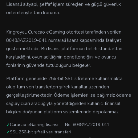
Lisansli altyapi, şeffaf işlem süreçleri ve güçlü güvenlik
önlemleriyle tam koruma.
Kingroyal, Curacao eGaming otoritesi tarafindan verilen
8048/JAZ2019-041 numarali lisans kapsaminda faaliyet
göstermektedir. Bu lisans, platformun belirli standartlari
karşiladiğini, oyun adilliğinin denetlendiğini ve oyuncu
fonlarinin güvende tutulduğunu belgeler.
Platform genelinde 256-bit SSL sifreleme kullanilmakta
olup tüm veri transferleri şifreli kanallar üzerinden
gerçekleştirilmektedir. Ödeme işlemleri ise bağimsiz ödeme
sağlayicilari araciliğiyla yönetildiğinden kullanici finansal
bilgileri doğrudan platform sistemlerinde depolanmaz.
Curacao eGaming lisansi — No: 8048/JAZ2019-041
SSL 256-bit şifreli veri transferi