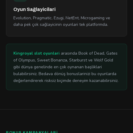
Oyun Sağlayicilari
Evolution, Pragmatic, Ezugi, NetEnt, Microgaming ve
daha pek çok sağlayicinin oyunlari tek platformda.
Kingroyal slot oyunlari
arasında Book of Dead, Gates
of Olympus, Sweet Bonanza, Starburst ve Wolf Gold
gibi dünya genelinde en çok oynanan başliklari
bulabilirsiniz. Bedava dönüş bonuslarinizi bu oyunlarda
değerlendirerek risksiz biçimde deneyim kazanabilirsiniz.
BONUS KAMPANYALARI