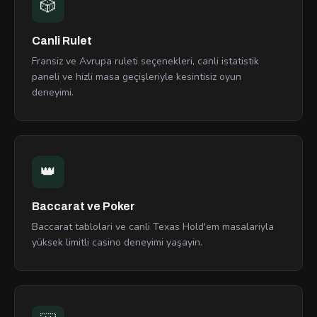
🎲
Canli Rulet
Fransiz ve Avrupa ruleti seçenekleri, canli istatistik
paneli ve hizli masa geçişleriyle kesintisiz oyun
deneyimi.
👑
Baccarat ve Poker
Baccarat tablolari ve canli Texas Hold'em masalariyla
yüksek limitli casino deneyimi yaşayin.