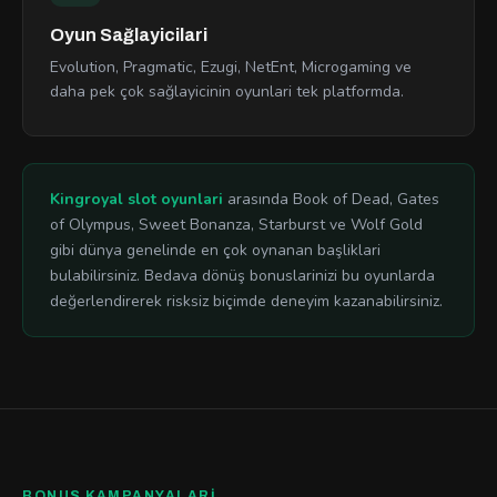
Oyun Sağlayicilari
Evolution, Pragmatic, Ezugi, NetEnt, Microgaming ve
daha pek çok sağlayicinin oyunlari tek platformda.
Kingroyal slot oyunlari
arasında Book of Dead, Gates
of Olympus, Sweet Bonanza, Starburst ve Wolf Gold
gibi dünya genelinde en çok oynanan başliklari
bulabilirsiniz. Bedava dönüş bonuslarinizi bu oyunlarda
değerlendirerek risksiz biçimde deneyim kazanabilirsiniz.
BONUS KAMPANYALARI