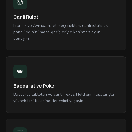
🎲
Canli Rulet
Fransiz ve Avrupa ruleti seçenekleri, canli istatistik
paneli ve hizli masa geçişleriyle kesintisiz oyun
deneyimi.
👑
Baccarat ve Poker
Baccarat tablolari ve canli Texas Hold'em masalariyla
yüksek limitli casino deneyimi yaşayin.