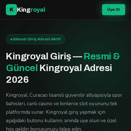
King
royal
K
Üye Ol
●
Güncel Giriş Adresi Aktif
Kingroyal Giriş —
Resmi &
Güncel
Kingroyal Adresi
2026
Kingroyal, Curacao lisansli güvenilir altyapisiyla spor
bahisleri, canli casino ve binlerce slot oyununu tek
platformda sunar. Kingroyal giriş yapmak için
aşağidaki butonu kullanin, aninda üye olun ve özel
hoş geldin bonusunuzu talep edin.