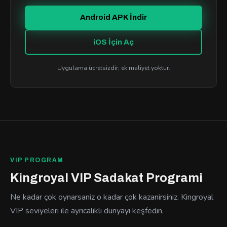
Android APK İndir
iOS İçin Aç
Uygulama ücretsizdir, ek maliyet yoktur.
VIP PROGRAM
Kingroyal VIP Sadakat Programi
Ne kadar çok oynarsaniz o kadar çok kazanirsiniz. Kingroyal
VIP seviyeleri ile ayricalikli dünyayi keşfedin.