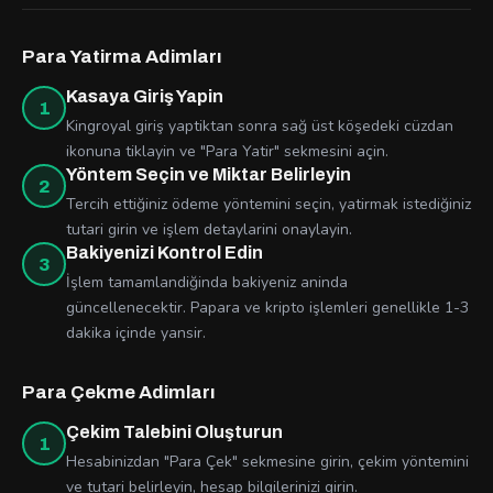
Para Yatirma Adimları
Kasaya Giriş Yapin
1
Kingroyal giriş yaptiktan sonra sağ üst köşedeki cüzdan
ikonuna tiklayin ve "Para Yatir" sekmesini açin.
Yöntem Seçin ve Miktar Belirleyin
2
Tercih ettiğiniz ödeme yöntemini seçin, yatirmak istediğiniz
tutari girin ve işlem detaylarini onaylayin.
Bakiyenizi Kontrol Edin
3
İşlem tamamlandiğinda bakiyeniz aninda
güncellenecektir. Papara ve kripto işlemleri genellikle 1-3
dakika içinde yansir.
Para Çekme Adimları
Çekim Talebini Oluşturun
1
Hesabinizdan "Para Çek" sekmesine girin, çekim yöntemini
ve tutari belirleyin, hesap bilgilerinizi girin.