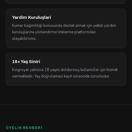
Yardim Kuruluşlari
Kumar bağimliliği konusunda destek almak için yetkili yardim
kuruluşlarina yönlendirme linklerine platformdan
ulaşabilirsiniz.
18+ Yaş Siniri
Kingroyal yalnizca 18 yaşini doldurmuş kullanicilar için hizmet
vermektedir. Yaş doğrulamasi kayit sürecinde zorunludur.
ÜYELIK REHBERI