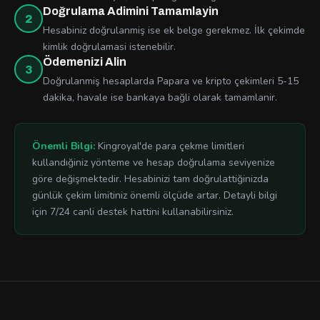
Doğrulama Adimini Tamamlayin
2
Hesabiniz doğrulanmiş ise ek belge gerekmez. İlk çekimde
kimlik doğrulamasi istenebilir.
Ödemenizi Alin
3
Doğrulanmiş hesaplarda Papara ve kripto çekimleri 5-15
dakika, havale ise bankaya bağli olarak tamamlanir.
Önemli Bilgi:
Kingroyal'de para çekme limitleri
kullandığiniz yönteme ve hesap doğrulama seviyenize
göre değişmektedir. Hesabinizi tam doğrulattiğinizda
günlük çekim limitiniz önemli ölçüde artar. Detayli bilgi
için 7/24 canli destek hattini kullanabilirsiniz.