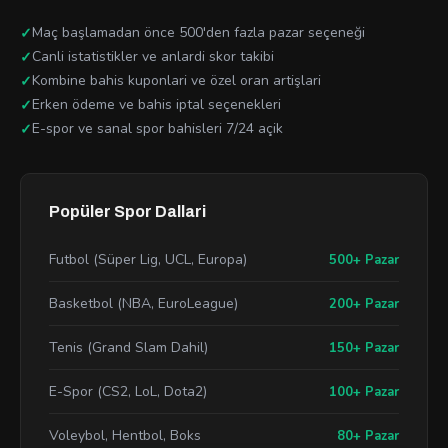
Maç başlamadan önce 500'den fazla pazar seçeneği
Canli istatistikler ve anlardi skor takibi
Kombine bahis kuponlari ve özel oran artişlari
Erken ödeme ve bahis iptal seçenekleri
E-spor ve sanal spor bahisleri 7/24 açik
Popüler Spor Dallari
Futbol (Süper Lig, UCL, Europa)
500+ Pazar
Basketbol (NBA, EuroLeague)
200+ Pazar
Tenis (Grand Slam Dahil)
150+ Pazar
E-Spor (CS2, LoL, Dota2)
100+ Pazar
Voleybol, Hentbol, Boks
80+ Pazar