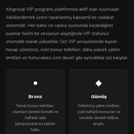
Kingroyal VIP programi, platformda aktif olan oyunculari
ödüllendirmek üzere tasarlanmiş kapsamli bir sadakat
sistemidir. Her bahis ve casino oyununda kazandiğiniz
puanlar belirli bir seviyeye ulaştiğinda VIP statünüz
otomatik olarak yükseltilir. Üst VIP seviyelerinde kişisel
hesap yöneticisi, özel bonus teklifleri, daha yüksek çekim
limitleri ve turnuvalara özel davet gibi ayricaliklar sizi karşilar.
●
◆
Bronz
Gümüş
Temel bonus teklifleri,
Arttirilmiş çekim limitleri,
standart destek hizmeti ve
özel haftalik bonuslar ve
haftalik iade
öncelikli destek hattina
kampanyalarina katilim
erişim.
hakkı.