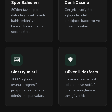
Spor Bahisleri
Canli Casino
50'den fazla spor
Gerçek krupiyeler
dalinda yüksek oranli
eşliğinde rulet,
bahis imkâni ve
blackjack, baccarat ve
kapsamli canli bahis
poker masalari.
seçenekleri.
🎰
🛡
Slot Oyunlari
Güvenli Platform
3000'i aşkin slot
Curacao lisansi, SSL
oyunu, progresif
sifreleme ve şeffaf
jackpotlar ve bedava
ödeme süreçleriyle
dönüş kampanyalari.
tam güvenlik.