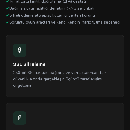
İki faktörlü kimlik doğrulama (2FA) desteği
Bağimsiz oyun adilliği denetimi (RNG sertifikali)
Şifreli ödeme altyapisi, kullanici verileri korunur
Sorumlu oyun araçlari ve kendi kendini hariç tutma seçeneği
🔒
SSL Sifreleme
256-bit SSL ile tüm bağlanti ve veri aktarimlari tam
güvenlik altinda gerçekleşir, üçüncü taraf erişimi
engellenir.
📄