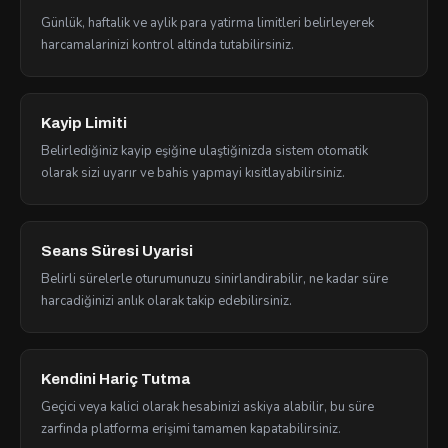
Günlük, haftalik ve aylik para yatirma limitleri belirleyerek
harcamalarinizi kontrol altinda tutabilirsiniz.
Kayip Limiti
Belirlediğiniz kayip eşiğine ulaştiğinizda sistem otomatik
olarak sizi uyarır ve bahis yapmayi kısitlayabilirsiniz.
Seans Süresi Uyarisi
Belirli sürelerle oturumunuzu sinirlandirabilir, ne kadar süre
harcadiğinizi anlık olarak takip edebilirsiniz.
Kendini Hariç Tutma
Geçici veya kalici olarak hesabinizi askiya alabilir, bu süre
zarfinda platforma erişimi tamamen kapatabilirsiniz.