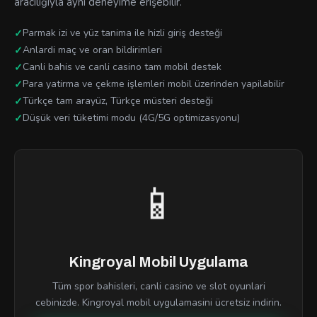
araciliğiyla aynı deneyime erişebilir.
Parmak izi ve yüz tanima ile hizli giriş desteği
Anlardi maç ve oran bildirimleri
Canli bahis ve canli casino tam mobil destek
Para yatirma ve çekme işlemleri mobil üzerinden yapilabilir
Türkçe tam arayüz, Türkçe müsteri desteği
Düşük veri tüketimi modu (4G/5G optimizasyonu)
📱
Kingroyal Mobil Uygulama
Tüm spor bahisleri, canli casino ve slot oyunlari
cebinizde. Kingroyal mobil uygulamasini ücretsiz indirin.