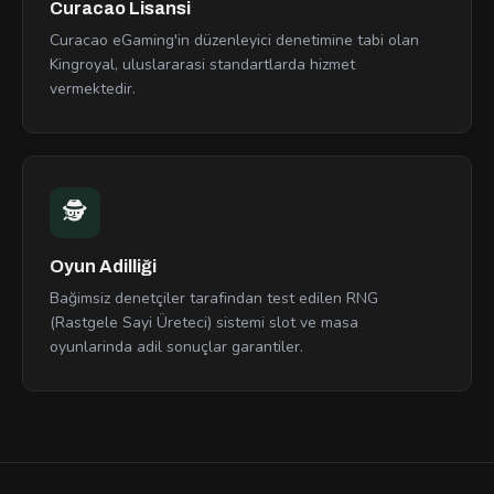
Curacao Lisansi
Curacao eGaming'in düzenleyici denetimine tabi olan
Kingroyal, uluslararasi standartlarda hizmet
vermektedir.
🕵
Oyun Adilliği
Bağimsiz denetçiler tarafindan test edilen RNG
(Rastgele Sayi Üreteci) sistemi slot ve masa
oyunlarinda adil sonuçlar garantiler.