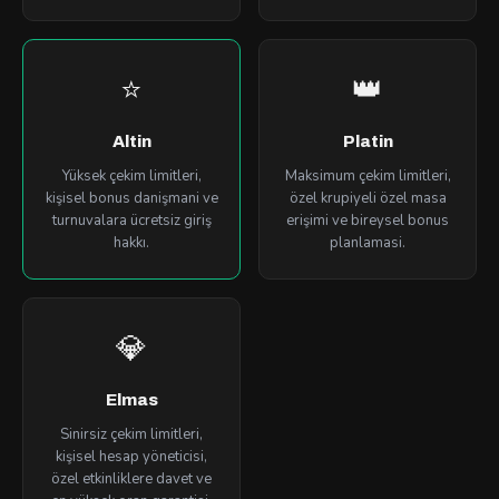
⭐
👑
Altin
Platin
Yüksek çekim limitleri,
Maksimum çekim limitleri,
kişisel bonus danişmani ve
özel krupiyeli özel masa
turnuvalara ücretsiz giriş
erişimi ve bireysel bonus
hakkı.
planlamasi.
💎
Elmas
Sinirsiz çekim limitleri,
kişisel hesap yöneticisi,
özel etkinliklere davet ve