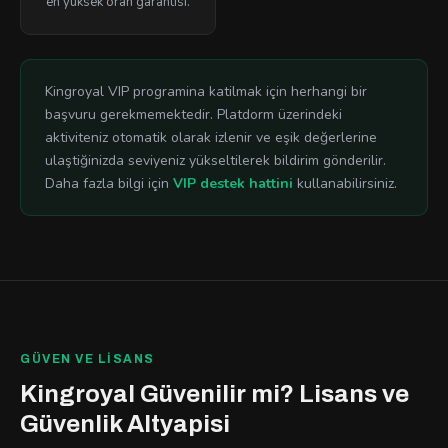
en yüksek oran garantisi.
Kingroyal VIP programina katilmak için herhangi bir
başvuru gerekmemektedir. Platdorm üzerindeki
aktiviteniz otomatik olarak izlenir ve eşik değerlerine
ulaştiğinizda seviyeniz yükseltilerek bildirim gönderilir.
Daha fazla bilgi için
VIP destek hattini
kullanabilirsiniz.
GÜVEN VE LISANS
Kingroyal Güvenilir mi? Lisans ve
Güvenlik Altyapisi