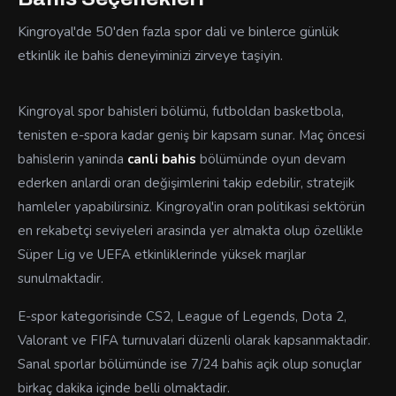
Kingroyal'de 50'den fazla spor dali ve binlerce günlük
etkinlik ile bahis deneyiminizi zirveye taşiyin.
Kingroyal spor bahisleri bölümü, futboldan basketbola,
tenisten e-spora kadar geniş bir kapsam sunar. Maç öncesi
bahislerin yaninda
canli bahis
bölümünde oyun devam
ederken anlardi oran değişimlerini takip edebilir, stratejik
hamleler yapabilirsiniz. Kingroyal'in oran politikasi sektörün
en rekabetçi seviyeleri arasinda yer almakta olup özellikle
Süper Lig ve UEFA etkinliklerinde yüksek marjlar
sunulmaktadir.
E-spor kategorisinde CS2, League of Legends, Dota 2,
Valorant ve FIFA turnuvalari düzenli olarak kapsanmaktadir.
Sanal sporlar bölümünde ise 7/24 bahis açik olup sonuçlar
birkaç dakika içinde belli olmaktadir.