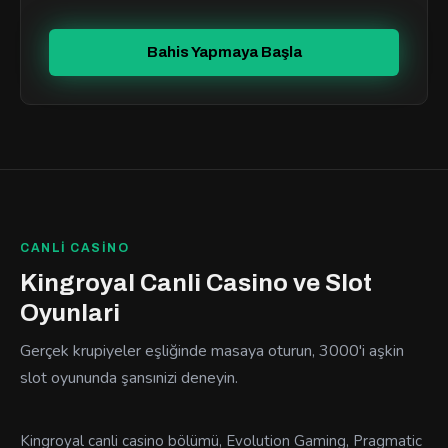
Bahis Yapmaya Başla
CANLI CASINO
Kingroyal Canli Casino ve Slot
Oyunlari
Gerçek krupiyeler eşliğinde masaya oturun, 3000'i aşkin
slot oyununda şansınizi deneyin.
Kingroyal canli casino bölümü, Evolution Gaming, Pragmatic