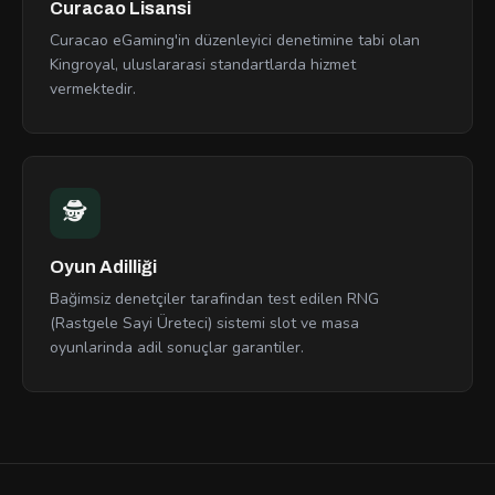
Curacao Lisansi
Curacao eGaming'in düzenleyici denetimine tabi olan
Kingroyal, uluslararasi standartlarda hizmet
vermektedir.
🕵
Oyun Adilliği
Bağimsiz denetçiler tarafindan test edilen RNG
(Rastgele Sayi Üreteci) sistemi slot ve masa
oyunlarinda adil sonuçlar garantiler.