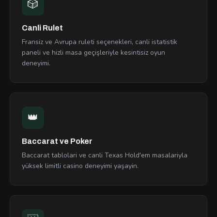
🎲
Canli Rulet
Fransiz ve Avrupa ruleti seçenekleri, canli istatistik
paneli ve hizli masa geçişleriyle kesintisiz oyun
deneyimi.
👑
Baccarat ve Poker
Baccarat tablolari ve canli Texas Hold'em masalariyla
yüksek limitli casino deneyimi yaşayin.