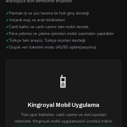
araciliğiyla aynı deneyime erişebilir.
Parmak izi ve yüz tanima ile hizli giriş desteği
Anlardi maç ve oran bildirimleri
Canli bahis ve canli casino tam mobil destek
Para yatirma ve çekme işlemleri mobil üzerinden yapilabilir
Türkçe tam arayüz, Türkçe müsteri desteği
Düşük veri tüketimi modu (4G/5G optimizasyonu)
📱
Kingroyal Mobil Uygulama
Tüm spor bahisleri, canli casino ve slot oyunlari
cebinizde. Kingroyal mobil uygulamasini ücretsiz indirin.