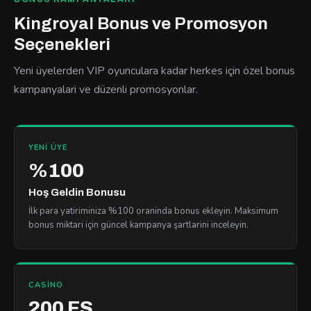
Kingroyal Bonus ve Promosyon
Seçenekleri
Yeni üyelerden VIP oyunculara kadar herkes için özel bonus
kampanyalari ve düzenli promosyonlar.
YENI ÜYE
%100
Hoş Geldin Bonusu
İlk para yatiriminiza %100 oraninda bonus ekleyin. Maksimum
bonus miktari için güncel kampanya şartlarini inceleyin.
CASINO
200 FS