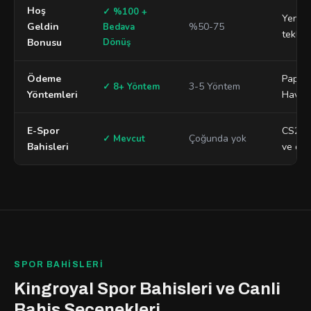
Hoş
✓ %100 +
Yeni ü
Geldin
%50-75
Bedava
teklif
Bonusu
Dönüş
Ödeme
Papara
3-5 Yöntem
✓ 8+ Yöntem
Yöntemleri
Havale
E-Spor
CS2, L
Çoğunda yok
✓ Mevcut
Bahisleri
ve dah
SPOR BAHISLERI
Kingroyal Spor Bahisleri ve Canli
Bahis Seçenekleri