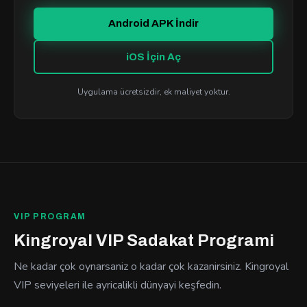
Android APK İndir
iOS İçin Aç
Uygulama ücretsizdir, ek maliyet yoktur.
VIP PROGRAM
Kingroyal VIP Sadakat Programi
Ne kadar çok oynarsaniz o kadar çok kazanirsiniz. Kingroyal
VIP seviyeleri ile ayricalikli dünyayi keşfedin.