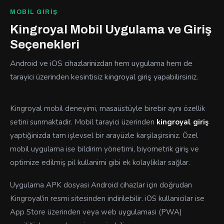
MOBIL GIRIŞ
Kingroyal Mobil Uygulama ve Giriş
Seçenekleri
Android ve iOS cihazlarinizdan hem uygulama hem de
tarayici üzerinden kesintisiz kingroyal giriş yapabilirsiniz.
Kingroyal mobil deneyimi, masaüstüyle birebir aynı özellik
setini sunmaktadir. Mobil tarayici üzerinden
kingroyal giriş
yaptiğinizda tam işlevsel bir arayüzle karşilaşirsiniz. Özel
mobil uygulama ise bildirim yönetimi, biyometrik giriş ve
optimize edilmiş pil kullanimi gibi ek kolayliklar sağlar.
Uygulama APK dosyasi Android cihazlar için doğrudan
Kingroyal'in resmi sitesinden indirilebilir. iOS kullanicilar ise
App Store üzerinden veya web uygulamasi (PWA)