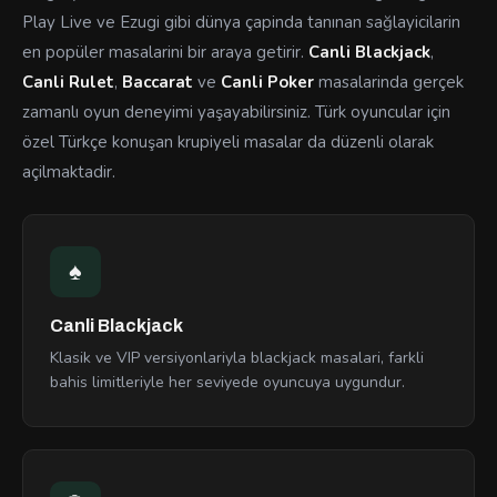
Play Live ve Ezugi gibi dünya çapinda tanınan sağlayicilarin
en popüler masalarini bir araya getirir.
Canli Blackjack
,
Canli Rulet
,
Baccarat
ve
Canli Poker
masalarinda gerçek
zamanlı oyun deneyimi yaşayabilirsiniz. Türk oyuncular için
özel Türkçe konuşan krupiyeli masalar da düzenli olarak
açilmaktadir.
♠
Canli Blackjack
Klasik ve VIP versiyonlariyla blackjack masalari, farkli
bahis limitleriyle her seviyede oyuncuya uygundur.