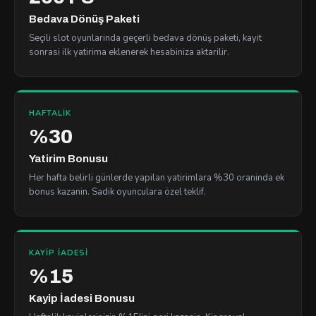
Bedava Dönüş Paketi
Seçili slot oyunlarinda geçerli bedava dönüş paketi, kayit
sonrasi ilk yatirima eklenerek hesabiniza aktarilir.
HAFTALIK
%30
Yatirim Bonusu
Her hafta belirli günlerde yapilan yatirimlara %30 oraninda ek
bonus kazanin. Sadik oyunculara özel teklif.
KAYIP İADESI
%15
Kayip İadesi Bonusu