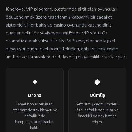
Kingroyal VIP programi, platformda aktif olan oyunculari
ödüllendirmek üzere tasarlanmiş kapsamli bir sadakat
sistemidir. Her bahis ve casino oyununda kazandiğiniz
puanlar belirli bir seviyeye ulaştiğinda VIP statünüz
otomatik olarak yükseltilir. Üst VIP seviyelerinde kişisel
hesap yöneticisi, özel bonus teklifleri, daha yüksek çekim
limitleri ve turnuvalara özel davet gibi ayricaliklar sizi karşilar.
●
◆
Bronz
Gümüş
Temel bonus teklifleri,
Arttirilmiş çekim limitleri,
standart destek hizmeti ve
özel haftalik bonuslar ve
haftalik iade
öncelikli destek hattina
kampanyalarina katilim
erişim.
hakkı.