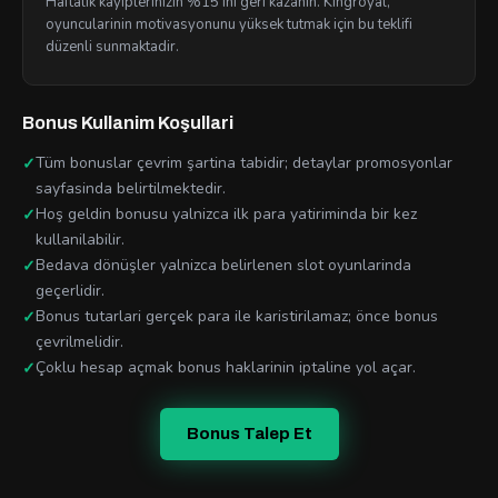
Haftalik kayiplerinizin %15'ini geri kazanin. Kingroyal,
oyuncularinin motivasyonunu yüksek tutmak için bu teklifi
düzenli sunmaktadir.
Bonus Kullanim Koşullari
Tüm bonuslar çevrim şartina tabidir; detaylar promosyonlar
sayfasinda belirtilmektedir.
Hoş geldin bonusu yalnizca ilk para yatiriminda bir kez
kullanilabilir.
Bedava dönüşler yalnizca belirlenen slot oyunlarinda
geçerlidir.
Bonus tutarlari gerçek para ile karistirilamaz; önce bonus
çevrilmelidir.
Çoklu hesap açmak bonus haklarinin iptaline yol açar.
Bonus Talep Et