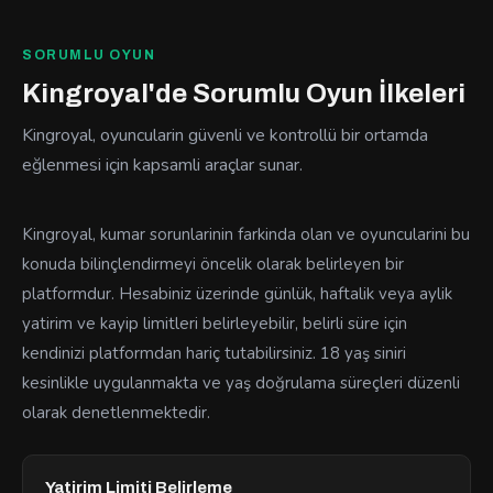
SORUMLU OYUN
Kingroyal'de Sorumlu Oyun İlkeleri
Kingroyal, oyuncularin güvenli ve kontrollü bir ortamda
eğlenmesi için kapsamli araçlar sunar.
Kingroyal, kumar sorunlarinin farkinda olan ve oyuncularini bu
konuda bilinçlendirmeyi öncelik olarak belirleyen bir
platformdur. Hesabiniz üzerinde günlük, haftalik veya aylik
yatirim ve kayip limitleri belirleyebilir, belirli süre için
kendinizi platformdan hariç tutabilirsiniz. 18 yaş siniri
kesinlikle uygulanmakta ve yaş doğrulama süreçleri düzenli
olarak denetlenmektedir.
Yatirim Limiti Belirleme