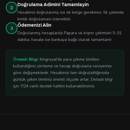
Doğrulama Adimini Tamamlayin
2
Hesabiniz doğrulanmiş ise ek belge gerekmez. İlk çekimde
kimlik doğrulamasi istenebilir.
Ödemenizi Alin
3
Doğrulanmiş hesaplarda Papara ve kripto çekimleri 5-15
dakika, havale ise bankaya bağli olarak tamamlanir.
Önemli Bilgi:
Kingroyal'de para çekme limitleri
kullandığiniz yönteme ve hesap doğrulama seviyenize
göre değişmektedir. Hesabinizi tam doğrulattiğinizda
günlük çekim limitiniz önemli ölçüde artar. Detayli bilgi
için 7/24 canli destek hattini kullanabilirsiniz.