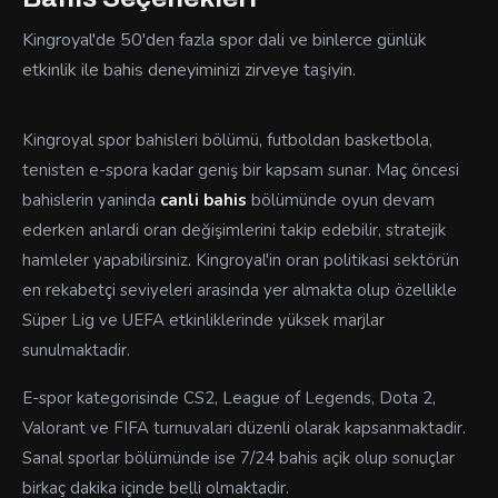
Kingroyal'de 50'den fazla spor dali ve binlerce günlük
etkinlik ile bahis deneyiminizi zirveye taşiyin.
Kingroyal spor bahisleri bölümü, futboldan basketbola,
tenisten e-spora kadar geniş bir kapsam sunar. Maç öncesi
bahislerin yaninda
canli bahis
bölümünde oyun devam
ederken anlardi oran değişimlerini takip edebilir, stratejik
hamleler yapabilirsiniz. Kingroyal'in oran politikasi sektörün
en rekabetçi seviyeleri arasinda yer almakta olup özellikle
Süper Lig ve UEFA etkinliklerinde yüksek marjlar
sunulmaktadir.
E-spor kategorisinde CS2, League of Legends, Dota 2,
Valorant ve FIFA turnuvalari düzenli olarak kapsanmaktadir.
Sanal sporlar bölümünde ise 7/24 bahis açik olup sonuçlar
birkaç dakika içinde belli olmaktadir.