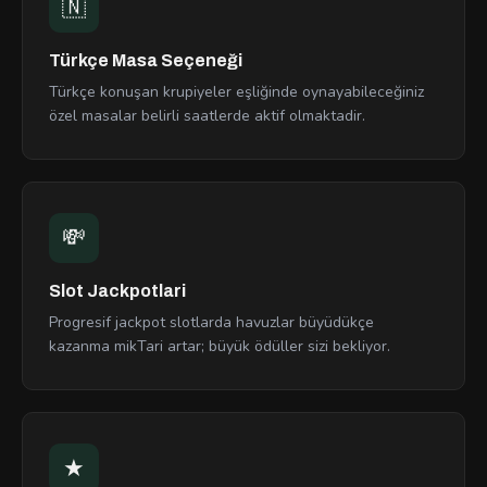
🇳
Türkçe Masa Seçeneği
Türkçe konuşan krupiyeler eşliğinde oynayabileceğiniz
özel masalar belirli saatlerde aktif olmaktadir.
💸
Slot Jackpotlari
Progresif jackpot slotlarda havuzlar büyüdükçe
kazanma mikTari artar; büyük ödüller sizi bekliyor.
★