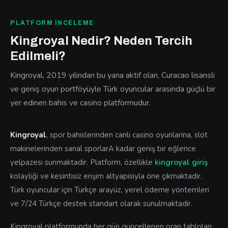
PLATFORM İNCELEME
Kingroyal Nedir? Neden Tercih
Edilmeli?
Kingroyal, 2019 yilindan bu yana aktif olan, Curacao lisansli
ve geniş oyun portföyüyle Türk oyuncular arasinda güçlü bir
yer edinen bahis ve casino platformudur.
Kingroyal
, spor bahislerinden canli casino oyunlarina, slot
makinelerinden sanal sporlarA kadar geniş bir eğlence
yelpazesi sunmaktadir. Platform, özellikle
kingroyal giriş
kolayliği ve kesintisiz erişim altyapisiyla öne çikmaktadir.
Türk oyuncular için Türkçe arayüz, yerel ödeme yöntemleri
ve 7/24 Türkçe destek standart olarak sunulmaktadir.
Kingroyal platformunda her gün güncellenen oran tablolari,