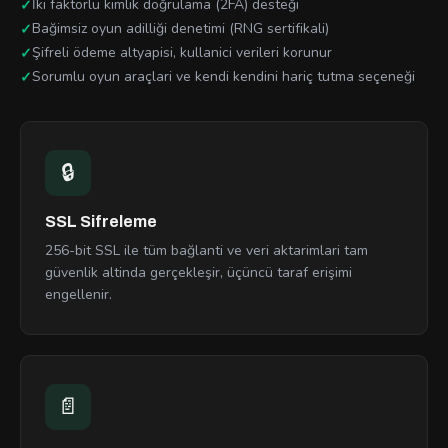
İki faktörlü kimlik doğrulama (2FA) desteği
Bağimsiz oyun adilliği denetimi (RNG sertifikali)
Şifreli ödeme altyapisi, kullanici verileri korunur
Sorumlu oyun araçlari ve kendi kendini hariç tutma seçeneği
🔒
SSL Sifreleme
256-bit SSL ile tüm bağlanti ve veri aktarimlari tam
güvenlik altinda gerçekleşir, üçüncü taraf erişimi
engellenir.
📄