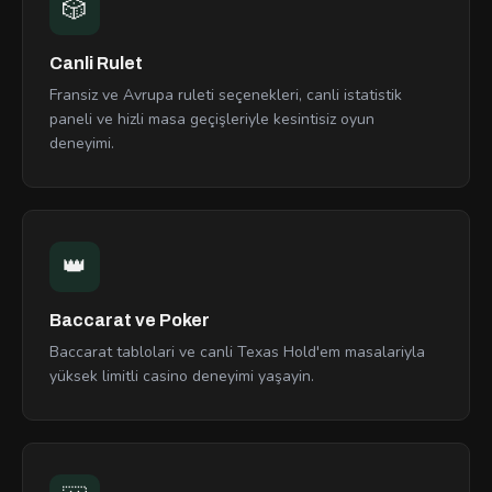
🎲
Canli Rulet
Fransiz ve Avrupa ruleti seçenekleri, canli istatistik
paneli ve hizli masa geçişleriyle kesintisiz oyun
deneyimi.
👑
Baccarat ve Poker
Baccarat tablolari ve canli Texas Hold'em masalariyla
yüksek limitli casino deneyimi yaşayin.