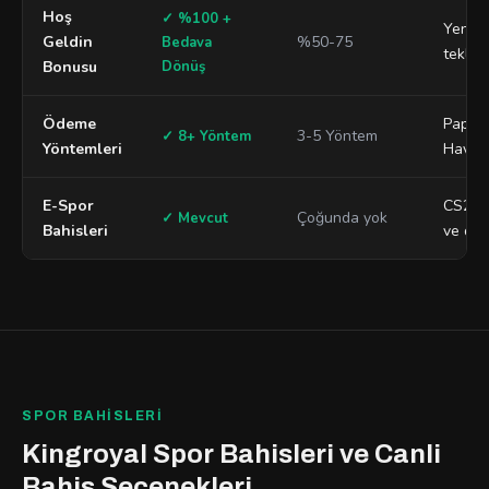
Hoş
✓ %100 +
Yeni ü
Geldin
%50-75
Bedava
teklif
Bonusu
Dönüş
Ödeme
Papara
3-5 Yöntem
✓ 8+ Yöntem
Yöntemleri
Havale
E-Spor
CS2, L
Çoğunda yok
✓ Mevcut
Bahisleri
ve dah
SPOR BAHISLERI
Kingroyal Spor Bahisleri ve Canli
Bahis Seçenekleri