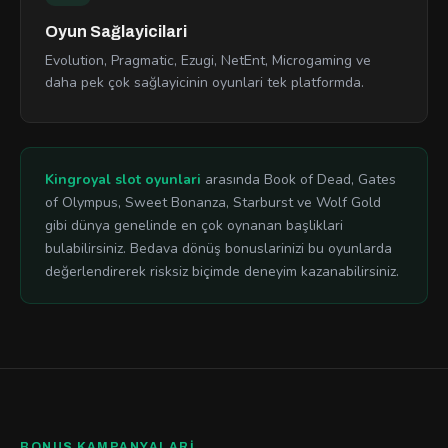
Oyun Sağlayicilari
Evolution, Pragmatic, Ezugi, NetEnt, Microgaming ve
daha pek çok sağlayicinin oyunlari tek platformda.
Kingroyal slot oyunlari
arasında Book of Dead, Gates
of Olympus, Sweet Bonanza, Starburst ve Wolf Gold
gibi dünya genelinde en çok oynanan başliklari
bulabilirsiniz. Bedava dönüş bonuslarinizi bu oyunlarda
değerlendirerek risksiz biçimde deneyim kazanabilirsiniz.
BONUS KAMPANYALARI