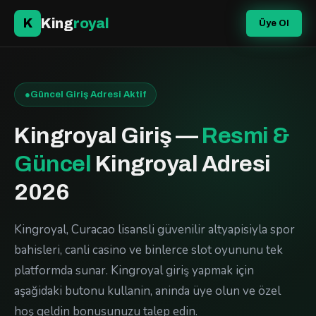
King
royal
K
Üye Ol
●
Güncel Giriş Adresi Aktif
Kingroyal Giriş —
Resmi &
Güncel
Kingroyal Adresi
2026
Kingroyal, Curacao lisansli güvenilir altyapisiyla spor
bahisleri, canli casino ve binlerce slot oyununu tek
platformda sunar. Kingroyal giriş yapmak için
aşağidaki butonu kullanin, aninda üye olun ve özel
hoş geldin bonusunuzu talep edin.