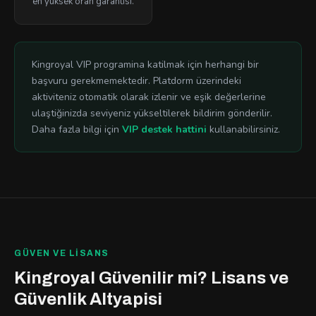
en yüksek oran garantisi.
Kingroyal VIP programina katilmak için herhangi bir
başvuru gerekmemektedir. Platdorm üzerindeki
aktiviteniz otomatik olarak izlenir ve eşik değerlerine
ulaştiğinizda seviyeniz yükseltilerek bildirim gönderilir.
Daha fazla bilgi için
VIP destek hattini
kullanabilirsiniz.
GÜVEN VE LISANS
Kingroyal Güvenilir mi? Lisans ve
Güvenlik Altyapisi