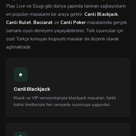
Play Live ve Ezugi gibi dünya çapinda tanınan sağlayicilarin
en popüler masalarini bir araya getirir.
Canli Blackjack
,
Canli Rulet
,
Baccarat
ve
Canli Poker
masalarinda gerçek
zamanlı oyun deneyimi yaşayabilirsiniz. Türk oyuncular için
özel Türkçe konuşan krupiyeli masalar da düzenli olarak
açilmaktadir.
♠
Canli Blackjack
Klasik ve VIP versiyonlariyla blackjack masalari, farkli
bahis limitleriyle her seviyede oyuncuya uygundur.