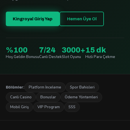
Kingroyal Giriş Yap
Hemen Üye Ol
%100
7/24
3000+
15 dk
Hoş Geldin Bonusu
Canli Destek
Slot Oyunu
Hizli Para Çekme
Platform İnceleme
Spor Bahisleri
Bölümler:
Canli Casino
Bonuslar
Ödeme Yöntemleri
Mobil Giriş
VIP Program
SSS