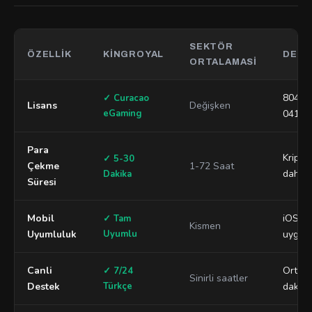
SEKTÖR
ÖZELLIK
KINGROYAL
DETA
ORTALAMASI
8048/
✓ Curacao
Lisans
Değişken
eGaming
041
Para
Kripto 
✓ 5-30
Çekme
1-72 Saat
daha hi
Dakika
Süresi
Mobil
iOS ve
✓ Tam
Kismen
Uyumluluk
Uyumlu
uygul
Canli
Ortala
✓ 7/24
Sinirli saatler
Destek
Türkçe
dakika