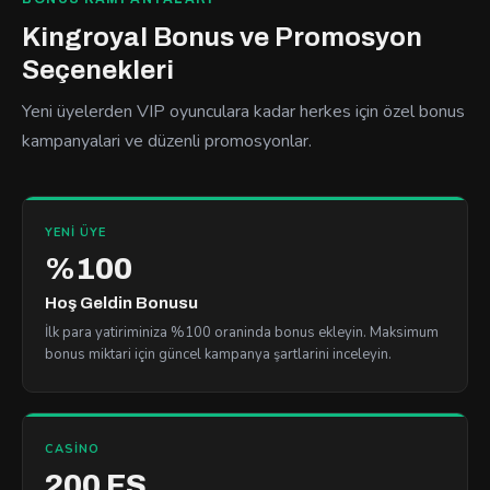
Kingroyal Bonus ve Promosyon
Seçenekleri
Yeni üyelerden VIP oyunculara kadar herkes için özel bonus
kampanyalari ve düzenli promosyonlar.
YENI ÜYE
%100
Hoş Geldin Bonusu
İlk para yatiriminiza %100 oraninda bonus ekleyin. Maksimum
bonus miktari için güncel kampanya şartlarini inceleyin.
CASINO
200 FS