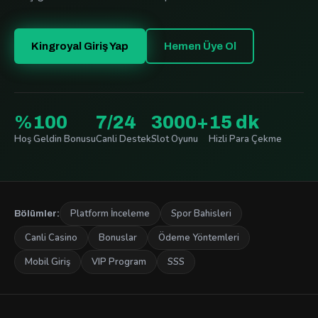
Kingroyal Giriş Yap
Hemen Üye Ol
%100
7/24
3000+
15 dk
Hoş Geldin Bonusu
Canli Destek
Slot Oyunu
Hizli Para Çekme
Platform İnceleme
Spor Bahisleri
Bölümler:
Canli Casino
Bonuslar
Ödeme Yöntemleri
Mobil Giriş
VIP Program
SSS