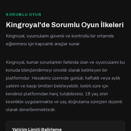
SORUMLU OYUN
Kingroyal'de Sorumlu Oyun İlkeleri
Kingroyal, oyuncularin güvenli ve kontrollü bir ortamda
eğlenmesi için kapsamli araçlar sunar.
Kingroyal, kumar sorunlarinin farkinda olan ve oyuncularini bu
konuda bilinçlendirmeyi öncelik olarak belirleyen bir
platformdur. Hesabiniz üzerinde günlük, haftalik veya aylik
yatirim ve kayip limitleri belirleyebilir, belirli süre için
kendinizi platformdan hariç tutabilirsiniz. 18 yaş siniri
kesinlikle uygulanmakta ve yaş doğrulama süreçleri düzenli
olarak denetlenmektedir.
Yatirim Limiti Belirleme