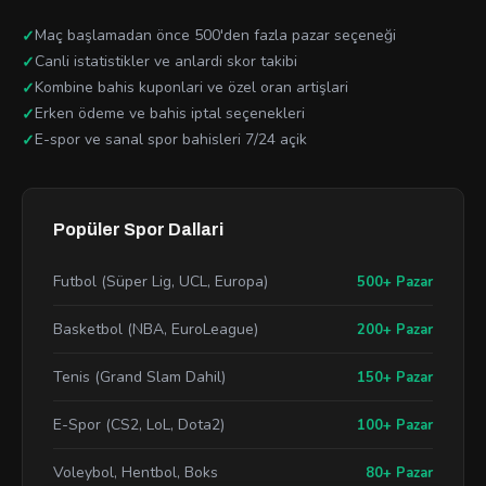
Maç başlamadan önce 500'den fazla pazar seçeneği
Canli istatistikler ve anlardi skor takibi
Kombine bahis kuponlari ve özel oran artişlari
Erken ödeme ve bahis iptal seçenekleri
E-spor ve sanal spor bahisleri 7/24 açik
Popüler Spor Dallari
Futbol (Süper Lig, UCL, Europa)
500+ Pazar
Basketbol (NBA, EuroLeague)
200+ Pazar
Tenis (Grand Slam Dahil)
150+ Pazar
E-Spor (CS2, LoL, Dota2)
100+ Pazar
Voleybol, Hentbol, Boks
80+ Pazar