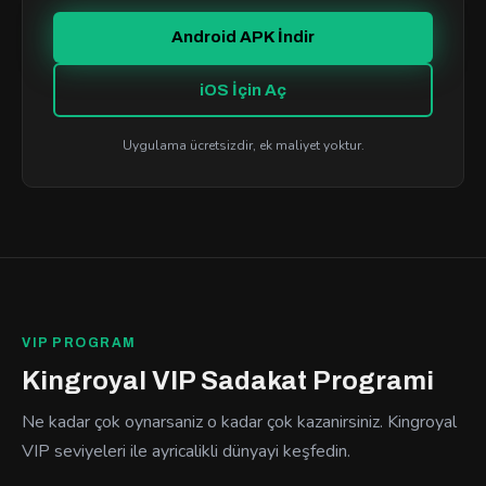
Android APK İndir
iOS İçin Aç
Uygulama ücretsizdir, ek maliyet yoktur.
VIP PROGRAM
Kingroyal VIP Sadakat Programi
Ne kadar çok oynarsaniz o kadar çok kazanirsiniz. Kingroyal
VIP seviyeleri ile ayricalikli dünyayi keşfedin.