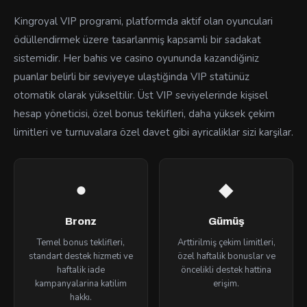
Kingroyal VIP programi, platformda aktif olan oyunculari
ödüllendirmek üzere tasarlanmiş kapsamli bir sadakat
sistemidir. Her bahis ve casino oyununda kazandiğiniz
puanlar belirli bir seviyeye ulaştiğinda VIP statünüz
otomatik olarak yükseltilir. Üst VIP seviyelerinde kişisel
hesap yöneticisi, özel bonus teklifleri, daha yüksek çekim
limitleri ve turnuvalara özel davet gibi ayricaliklar sizi karşilar.
●
◆
Bronz
Gümüş
Temel bonus teklifleri,
Arttirilmiş çekim limitleri,
standart destek hizmeti ve
özel haftalik bonuslar ve
haftalik iade
öncelikli destek hattina
kampanyalarina katilim
erişim.
hakkı.