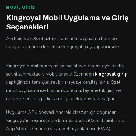
MOBIL GIRIŞ
Kingroyal Mobil Uygulama ve Giriş
Seçenekleri
Android ve iOS cihazlarinizdan hem uygulama hem de
tarayici üzerinden kesintisiz kingroyal giriş yapabilirsiniz.
Kingroyal mobil deneyimi, masaüstüyle birebir aynı özellik
setini sunmaktadir. Mobil tarayici üzerinden
kingroyal giriş
yaptiğinizda tam işlevsel bir arayüzle karşilaşirsiniz. Özel
mobil uygulama ise bildirim yönetimi, biyometrik giriş ve
optimize edilmiş pil kullanimi gibi ek kolayliklar sağlar.
Uygulama APK dosyasi Android cihazlar için doğrudan
Kingroyal'in resmi sitesinden indirilebilir. iOS kullanicilar ise
App Store üzerinden veya web uygulamasi (PWA)