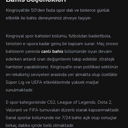
Kingroyal'de 50'den fazla spor dali ve binlerce günlük
etkinlik ile bahis deneyiminizi zirveye taşiyin.
Kingroyal spor bahisleri bölümü, futboldan basketbola,
tenisten e-spora kadar geniş bir kapsam sunar. Maç öncesi
bahislerin yaninda
canli bahis
bölümünde oyun devam
ederken anlardi oran değişimlerini takip edebilir, stratejik
hamleler yapabilirsiniz. Kingroyal'in oran politikasi sektörün
en rekabetçi seviyeleri arasinda yer almakta olup özellikle
Süper Lig ve UEFA etkinliklerinde yüksek marjlar
sunulmaktadir.
E-spor kategorisinde CS2, League of Legends, Dota 2,
Valorant ve FIFA turnuvalari düzenli olarak kapsanmaktadir.
Sanal sporlar bölümünde ise 7/24 bahis açik olup sonuçlar
birkaç dakika içinde belli olmaktadir.