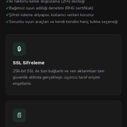
İki faktörlü kimlik doğrulama (2FA) desteği
Bağimsiz oyun adilliği denetimi (RNG sertifikali)
Şifreli ödeme altyapisi, kullanici verileri korunur
Sorumlu oyun araçlari ve kendi kendini hariç tutma seçeneği
🔒
SSL Sifreleme
256-bit SSL ile tüm bağlanti ve veri aktarimlari tam
güvenlik altinda gerçekleşir, üçüncü taraf erişimi
engellenir.
📄