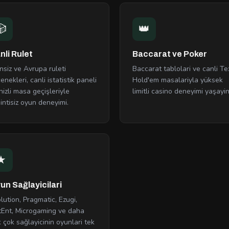
🎲
👑
nli Rulet
Baccarat ve Poker
nsiz ve Avrupa ruleti
Baccarat tablolari ve canli T
enekleri, canli istatistik paneli
Hold'em masalariyla yüksek
hizli masa geçişleriyle
limitli casino deneyimi yaşayin
intisiz oyun deneyimi.
★
un Sağlayicilari
lution, Pragmatic, Ezugi,
Ent, Microgaming ve daha
 çok sağlayicinin oyunlari tek