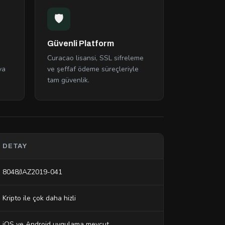
🛡
Güvenli Platform
Curacao lisansi, SSL sifreleme
va
ve şeffaf ödeme süreçleriyle
tam güvenlik.
DETAY
8048/JAZ2019-041
Kripto ile çok daha hizli
iOS ve Android uygulama mevcut