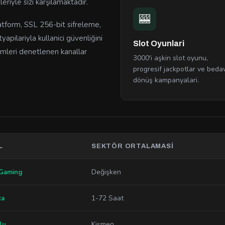
eriyle sizi karşilamaktadir.
🎰
latform, SSL 256-bit sifreleme,
apilariyla kullanici güvenliğini
Slot Oyunlari
mleri denetlenen kanallar
3000'i aşkin slot oyunu,
progresif jackpotlar ve beda
dönüş kampanyalari.
L
SEKTÖR ORTALAMASI
Değişken
eGaming
1-72 Saat
ka
Kismen
lu