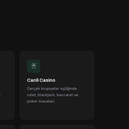
🃏
Canli Casino
Gerçek krupiyeler eşliğinde
e
rulet, blackjack, baccarat ve
poker masalari.