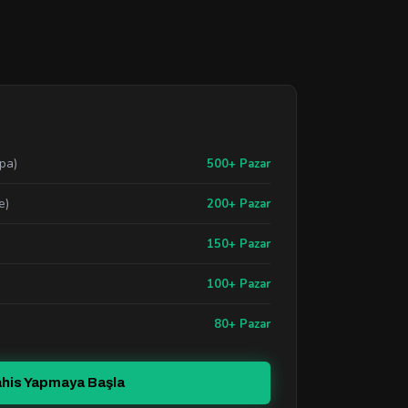
pa)
500+ Pazar
e)
200+ Pazar
150+ Pazar
100+ Pazar
80+ Pazar
his Yapmaya Başla