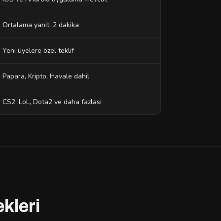
Ortalama yanit: 2 dakika
Yeni üyelere özel teklif
Papara, Kripto, Havale dahil
CS2, LoL, Dota2 ve daha fazlasi
kleri