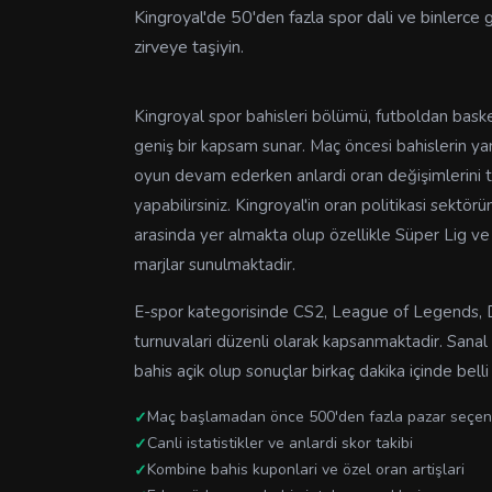
Kingroyal'de 50'den fazla spor dali ve binlerce g
zirveye taşiyin.
Kingroyal spor bahisleri bölümü, futboldan bask
geniş bir kapsam sunar. Maç öncesi bahislerin y
oyun devam ederken anlardi oran değişimlerini ta
yapabilirsiniz. Kingroyal'in oran politikasi sektör
arasinda yer almakta olup özellikle Süper Lig ve
marjlar sunulmaktadir.
E-spor kategorisinde CS2, League of Legends, 
turnuvalari düzenli olarak kapsanmaktadir. Sana
bahis açik olup sonuçlar birkaç dakika içinde belli
Maç başlamadan önce 500'den fazla pazar seçen
Canli istatistikler ve anlardi skor takibi
Kombine bahis kuponlari ve özel oran artişlari